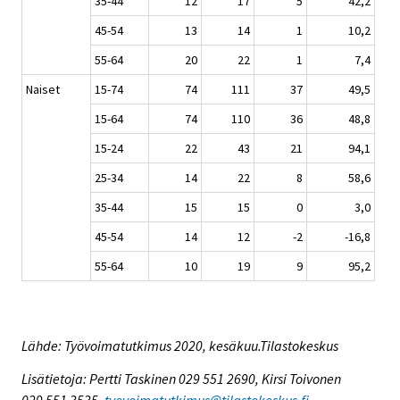
35-44
12
17
5
42,2
45-54
13
14
1
10,2
55-64
20
22
1
7,4
Naiset
15-74
74
111
37
49,5
15-64
74
110
36
48,8
15-24
22
43
21
94,1
25-34
14
22
8
58,6
35-44
15
15
0
3,0
45-54
14
12
-2
-16,8
55-64
10
19
9
95,2
Lähde: Työvoimatutkimus 2020, kesäkuu.Tilastokeskus
Lisätietoja: Pertti Taskinen 029 551 2690, Kirsi Toivonen
029 551 3535,
tyovoimatutkimus@tilastokeskus.fi