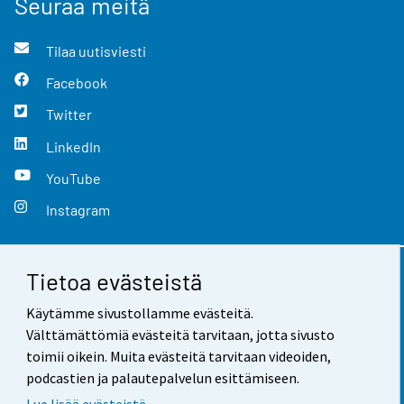
Seuraa meitä
Tilaa uutisviesti
Facebook
Twitter
LinkedIn
YouTube
Instagram
Tietoa evästeistä
Yhteystiedot
Käytämme sivustollamme evästeitä.
Palaute
Välttämättömiä evästeitä tarvitaan, jotta sivusto
toimii oikein. Muita evästeitä tarvitaan videoiden,
Käyttöehdot
podcastien ja palautepalvelun esittämiseen.
Tietosuoja