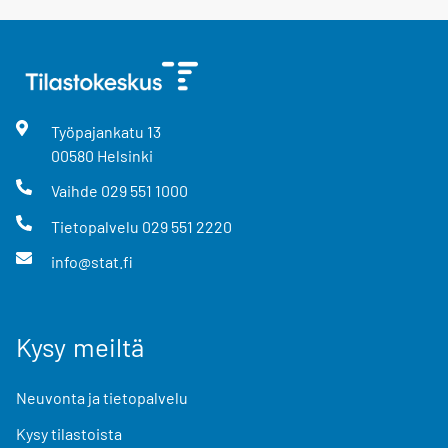
Työpajankatu
13
00580
Helsinki
Vaihde
029 551 1000
Tietopalvelu
029 551 2220
info@stat.fi
Kysy meiltä
Neuvonta ja tietopalvelu
Kysy tilastoista