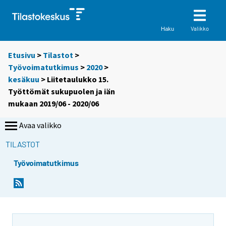
Valikko
Haku
Etusivu
>
Tilastot
>
Työvoimatutkimus
>
2020
>
kesäkuu
> Liitetaulukko 15.
Työttömät sukupuolen ja iän
mukaan 2019/06 - 2020/06
Avaa valikko
TILASTOT
Työvoimatutkimus