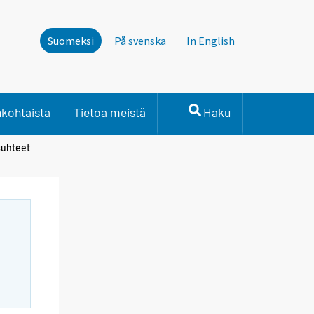
Suomeksi
På svenska
In English
nkohtaista
Tietoa meistä
Haku
suhteet