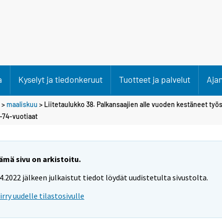
a
Kyselyt ja tiedonkeruut
Tuotteet ja palvelut
Aja
>
maaliskuu
> Liitetaulukko 38. Palkansaajien alle vuoden kestäneet työ
-74-vuotiaat
ämä sivu on arkistoitu.
.4.2022 jälkeen julkaistut tiedot löydät uudistetulta sivustolta.
iirry uudelle tilastosivulle