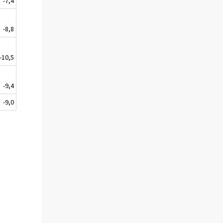
-7,4
-8,8
-10,5
-9,4
-9,0