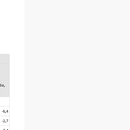
ia,
-6,4
-2,7