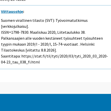
Viittausohje
:
Suomen virallinen tilasto (SVT): Työvoimatutkimus
[verkkojulkaisu].
ISSN=1798-7830.
Maaliskuu
2020, Liitetaulukko 38.
Palkansaajien alle vuoden kestäneet työsuhteet työsuhteen
tyypin mukaan 2019/I - 2020/I, 15-74-vuotiaat . Helsinki:
Tilastokeskus [viitattu: 8.8.2026].
Saantitapa: https://stat.fi/til/tyti/2020/03/tyti_2020_03_2020-
04-23_tau_038_fi.html