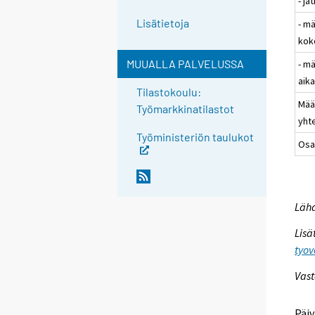
- ja
Lisätietoja
- m
kok
MUUALLA PALVELUSSA
- m
aik
Tilastokoulu:
Mää
Työmarkkinatilastot
yht
Työministeriön taulukot
Osa
Lähd
Lisä
tyov
Vast
Päiv