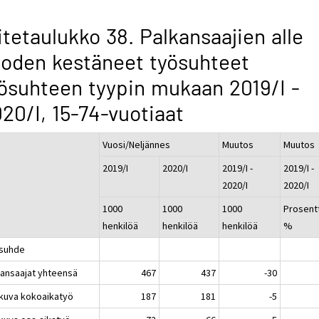
itetaulukko 38. Palkansaajien alle
oden kestäneet työsuhteet
ösuhteen tyypin mukaan 2019/I -
20/I, 15-74-vuotiaat
Vuosi/Neljännes
Muutos
Muutos
2019/I
2020/I
2019/I -
2019/I -
2020/I
2020/I
1000
1000
1000
Prosentt
henkilöä
henkilöä
henkilöä
%
suhde
kansaajat yhteensä
467
437
-30
atkuva kokoaikatyö
187
181
-5