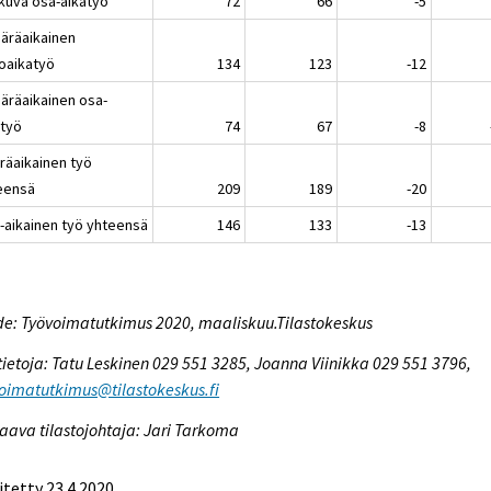
tkuva osa-aikatyö
72
66
-5
ääräaikainen
oaikatyö
134
123
-12
ääräaikainen osa-
atyö
74
67
-8
räaikainen työ
eensä
209
189
-20
-aikainen työ yhteensä
146
133
-13
e: Työvoimatutkimus 2020, maaliskuu.Tilastokeskus
tietoja: Tatu Leskinen 029 551 3285, Joanna Viinikka 029 551 3796,
oimatutkimus@tilastokeskus.fi
aava tilastojohtaja: Jari Tarkoma
itetty 23.4.2020