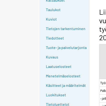
Katsaukset
n
g
Taulukot
Li
t
vu
Kuviot
o
a
ty
Tietojen tarkentuminen
n
20
o
Tiedotteet
t
Tuote- ja palvelutarjonta
h
e
Kuvaus
r
s
Laatuselosteet
e
Menetelmäselosteet
r
Työ
v
Käsitteet ja määritelmät
i
Pal
c
Luokitukset
- j
e
Tietoluettelot
.