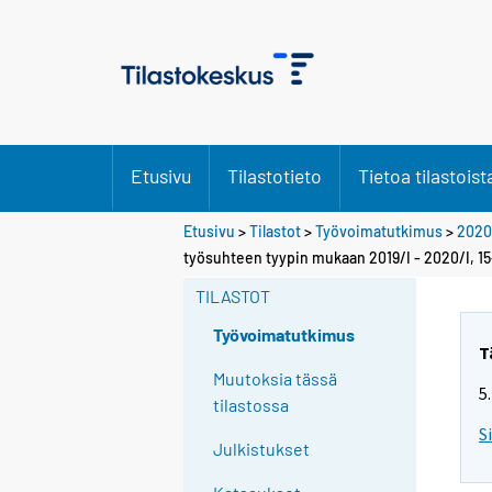
Etusivu
Tilastotieto
Tietoa tilastoist
Etusivu
>
Tilastot
>
Työvoimatutkimus
>
2020
Y
työsuhteen tyypin mukaan 2019/I - 2020/I, 15
o
TILASTOT
u
a
Työvoimatutkimus
r
T
e
Muutoksia tässä
5
m
tilastossa
o
S
Julkistukset
v
i