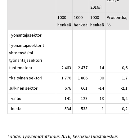
2016/II
1000
1000
1000
Prosenttia,
henkeä
henkeä
henkeä
%
Työnantajasektori
Työnantajasektorit
yhteensä (ml.
työnantajasektori
tuntematon)
2 463
2 477
14
0,6
Yksityinen sektori
1 776
1 806
30
1,7
Julkinen sektori
676
661
-14
-2,1
- valtio
141
128
-13
-9,2
- kunta
534
533
-1
-0,2
Lähde: Työvoimatutkimus 2016, kesäkuu.Tilastokeskus