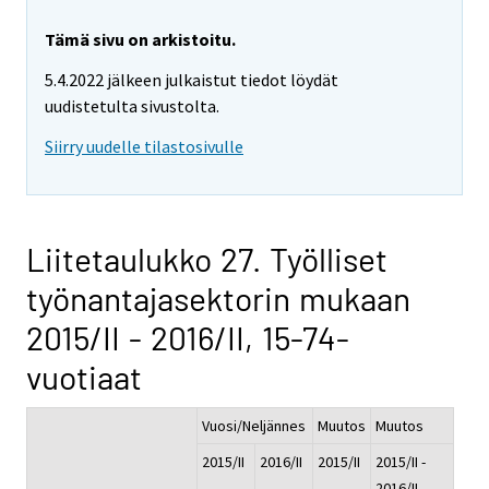
Tämä sivu on arkistoitu.
5.4.2022 jälkeen julkaistut tiedot löydät
uudistetulta sivustolta.
Siirry uudelle tilastosivulle
Liitetaulukko 27. Työlliset
työnantajasektorin mukaan
2015/II - 2016/II, 15-74-
vuotiaat
Vuosi/Neljännes
Muutos
Muutos
2015/II
2016/II
2015/II
2015/II -
-
2016/II