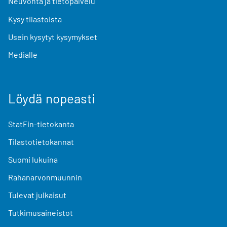
Neuvonta ja tietopalvelu
Kysy tilastoista
Usein kysytyt kysymykset
Medialle
Löydä nopeasti
StatFin-tietokanta
Tilastotietokannat
Suomi lukuina
Rahanarvonmuunnin
Tulevat julkaisut
Tutkimusaineistot