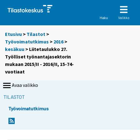
Valikko
Haku
Etusivu
>
Tilastot
>
Työvoimatutkimus
>
2016
>
kesäkuu
> Liitetaulukko 27.
Työlliset työnantajasektorin
mukaan 2015/II - 2016/II, 15-74-
vuotiaat
Avaa valikko
TILASTOT
Työvoimatutkimus