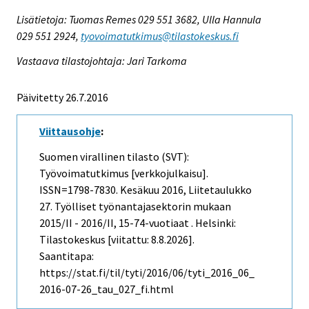
Lisätietoja: Tuomas Remes 029 551 3682, Ulla Hannula
029 551 2924,
tyovoimatutkimus@tilastokeskus.fi
Vastaava tilastojohtaja: Jari Tarkoma
Päivitetty 26.7.2016
Viittausohje
:
Suomen virallinen tilasto (SVT):
Työvoimatutkimus [verkkojulkaisu].
ISSN=1798-7830.
Kesäkuu
2016, Liitetaulukko
27. Työlliset työnantajasektorin mukaan
2015/II - 2016/II, 15-74-vuotiaat . Helsinki:
Tilastokeskus [viitattu: 8.8.2026].
Saantitapa:
https://stat.fi/til/tyti/2016/06/tyti_2016_06_
2016-07-26_tau_027_fi.html