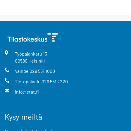
Työpajankatu
13
00580
Helsinki
Vaihde
029 551 1000
Tietopalvelu
029 551 2220
info@stat.fi
Kysy meiltä