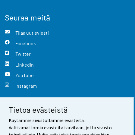
Seuraa meitä
Tilaa uutisviesti
Facebook
Twitter
LinkedIn
YouTube
Instagram
Tietoa evästeistä
Yhteystiedot
Käytämme sivustollamme evästeitä.
Palaute
Välttämättömiä evästeitä tarvitaan, jotta sivusto
toimii oikein. Muita evästeitä tarvitaan videoiden,