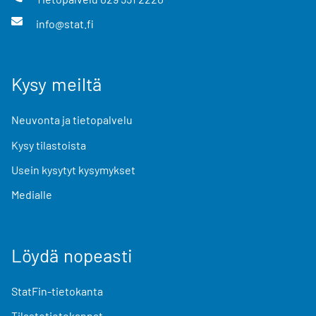
info@stat.fi
Kysy meiltä
Neuvonta ja tietopalvelu
Kysy tilastoista
Usein kysytyt kysymykset
Medialle
Löydä nopeasti
StatFin-tietokanta
Tilastotietokannat