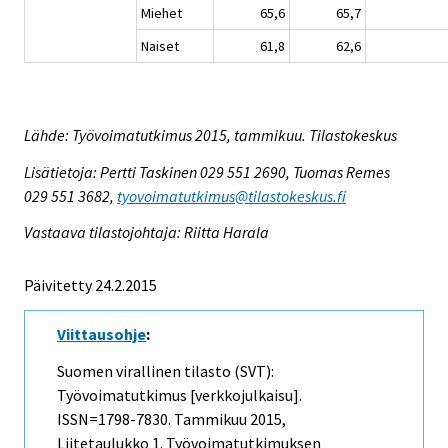
Miehet
65,6
65,7
Naiset
61,8
62,6
Lähde: Työvoimatutkimus 2015, tammikuu. Tilastokeskus
Lisätietoja: Pertti Taskinen 029 551 2690, Tuomas Remes
029 551 3682,
tyovoimatutkimus@tilastokeskus.fi
Vastaava tilastojohtaja: Riitta Harala
Päivitetty 24.2.2015
Viittausohje
:
Suomen virallinen tilasto (SVT):
Työvoimatutkimus [verkkojulkaisu].
ISSN=1798-7830.
Tammikuu
2015,
Liitetaulukko 1. Työvoimatutkimuksen