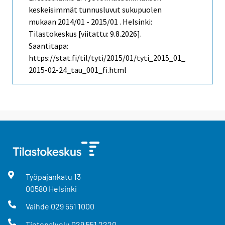
keskeisimmät tunnusluvut sukupuolen
mukaan 2014/01 - 2015/01 . Helsinki:
Tilastokeskus [viitattu: 9.8.2026].
Saantitapa:
https://stat.fi/til/tyti/2015/01/tyti_2015_01_
2015-02-24_tau_001_fi.html
Työpajankatu
13
00580
Helsinki
Vaihde
029 551 1000
Tietopalvelu
029 551 2220