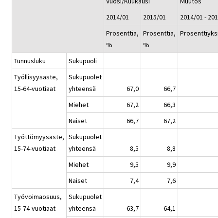
Vuosi/Kuukausi
Muutos
2014/01
2015/01
2014/01 - 20
Prosenttia,
Prosenttia,
Prosenttiyks
%
%
Tunnusluku
Sukupuoli
Työllisyysaste,
Sukupuolet
15-64-vuotiaat
yhteensä
67,0
66,7
Miehet
67,2
66,3
Naiset
66,7
67,2
Työttömyysaste,
Sukupuolet
15-74-vuotiaat
yhteensä
8,5
8,8
Miehet
9,5
9,9
Naiset
7,4
7,6
Työvoimaosuus,
Sukupuolet
15-74-vuotiaat
yhteensä
63,7
64,1