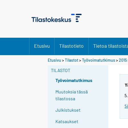
Etusivu
Tilastotieto
Tietoa tilastoist
S
Etusivu
>
Tilastot
>
Työvoimatutkimus
>
2015
i
TILASTOT
i
r
Työvoimatutkimus
r
T
y
Muutoksia tässä
5
t
tilastossa
t
S
Julkistukset
o
i
Katsaukset
s