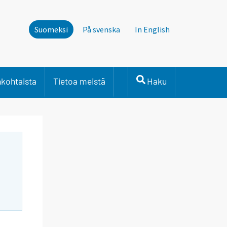
Suomeksi
På svenska
In English
nkohtaista
Tietoa meistä
Haku