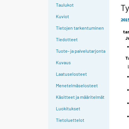
e
Taulukot
T
e
Kuviot
n
201
p
Tietojen tarkentuminen
ta
a
J
l
Tiedotteet
v
Tuote- ja palvelutarjonta
e
T
l
Kuvaus
u
u
Laatuselosteet
n
Menetelmäselosteet
.
Käsitteet ja määritelmät
Luokitukset
Tietoluettelot