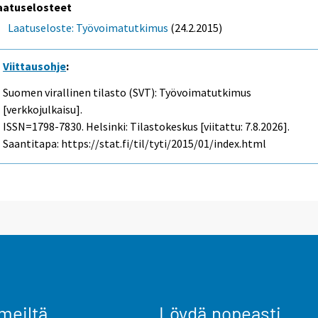
aatuselosteet
Laatuseloste: Työvoimatutkimus
(24.2.2015)
Viittausohje
:
Suomen virallinen tilasto (SVT): Työvoimatutkimus
[verkkojulkaisu].
ISSN=1798-7830. Helsinki: Tilastokeskus [viitattu: 7.8.2026].
Saantitapa: https://stat.fi/til/tyti/2015/01/index.html
meiltä
Löydä nopeasti