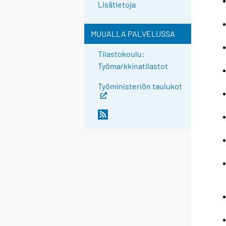
Lisätietoja
MUUALLA PALVELUSSA
Tilastokoulu:
Työmarkkinatilastot
Työministeriön taulukot