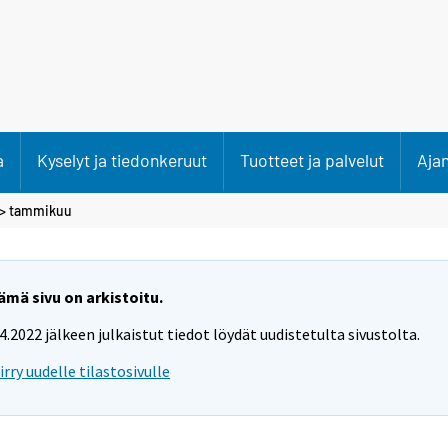
a
Kyselyt ja tiedonkeruut
Tuotteet ja palvelut
Aja
>
tammikuu
ämä sivu on arkistoitu.
.4.2022 jälkeen julkaistut tiedot löydät uudistetulta sivustolta.
iirry uudelle tilastosivulle