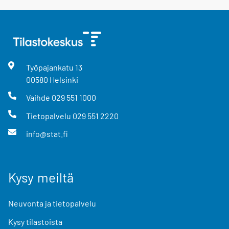
Työpajankatu
13
00580
Helsinki
Vaihde
029 551 1000
Tietopalvelu
029 551 2220
info@stat.fi
Kysy meiltä
Neuvonta ja tietopalvelu
Kysy tilastoista