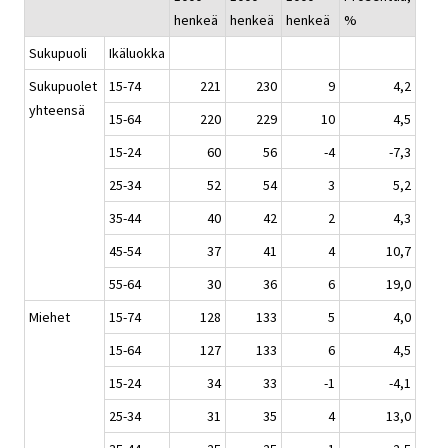
henkeä
henkeä
henkeä
%
Sukupuoli
Ikäluokka
Sukupuolet
15-74
221
230
9
4,2
yhteensä
15-64
220
229
10
4,5
15-24
60
56
-4
-7,3
25-34
52
54
3
5,2
35-44
40
42
2
4,3
45-54
37
41
4
10,7
55-64
30
36
6
19,0
Miehet
15-74
128
133
5
4,0
15-64
127
133
6
4,5
15-24
34
33
-1
-4,1
25-34
31
35
4
13,0