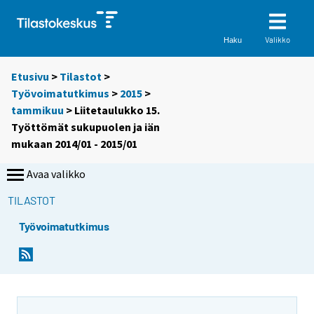
Valikko
Haku
Etusivu
>
Tilastot
>
Työvoimatutkimus
>
2015
>
tammikuu
> Liitetaulukko 15.
Työttömät sukupuolen ja iän
mukaan 2014/01 - 2015/01
Avaa valikko
TILASTOT
Työvoimatutkimus