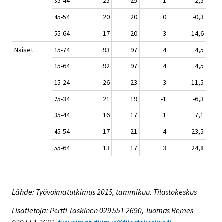
35-44
25
25
1
2,5
45-54
20
20
0
-0,3
55-64
17
20
3
14,6
Naiset
15-74
93
97
4
4,5
15-64
92
97
4
4,5
15-24
26
23
-3
-11,5
25-34
21
19
-1
-6,3
35-44
16
17
1
7,1
45-54
17
21
4
23,5
55-64
13
17
3
24,8
Lähde: Työvoimatutkimus 2015, tammikuu. Tilastokeskus
Lisätietoja: Pertti Taskinen 029 551 2690, Tuomas Remes
029 551 3682,
tyovoimatutkimus@tilastokeskus.fi