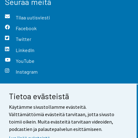
Seuraa meitä
Tilaa uutisviesti
Facebook
Twitter
LinkedIn
YouTube
Instagram
Tietoa evästeistä
Yhteystiedot
Käytämme sivustollamme evästeitä.
Palaute
Välttämättömiä evästeitä tarvitaan, jotta sivusto
toimii oikein. Muita evästeitä tarvitaan videoiden,
Käyttöehdot
podcastien ja palautepalvelun esittämiseen.
Tietosuoja