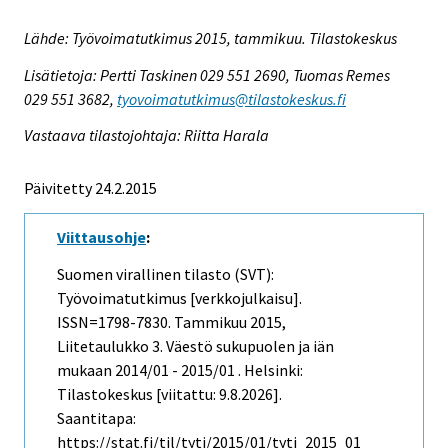
Lähde: Työvoimatutkimus 2015, tammikuu. Tilastokeskus
Lisätietoja: Pertti Taskinen 029 551 2690, Tuomas Remes
029 551 3682,
tyovoimatutkimus@tilastokeskus.fi
Vastaava tilastojohtaja: Riitta Harala
Päivitetty 24.2.2015
Viittausohje
:
Suomen virallinen tilasto (SVT):
Työvoimatutkimus [verkkojulkaisu].
ISSN=1798-7830.
Tammikuu
2015,
Liitetaulukko 3. Väestö sukupuolen ja iän
mukaan 2014/01 - 2015/01 . Helsinki:
Tilastokeskus [viitattu: 9.8.2026].
Saantitapa:
https://stat.fi/til/tyti/2015/01/tyti_2015_01_