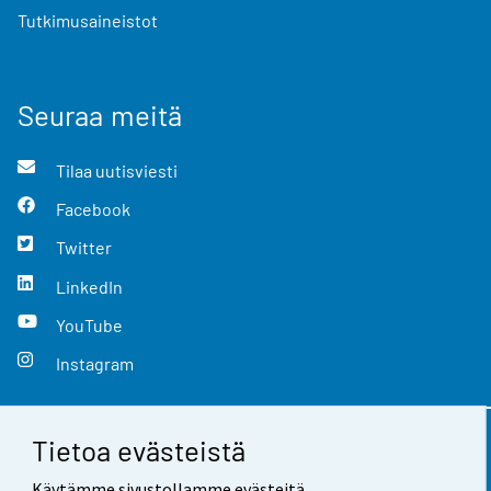
Tutkimusaineistot
Seuraa meitä
Tilaa uutisviesti
Facebook
Twitter
LinkedIn
YouTube
Instagram
Tietoa evästeistä
Yhteystiedot
Käytämme sivustollamme evästeitä.