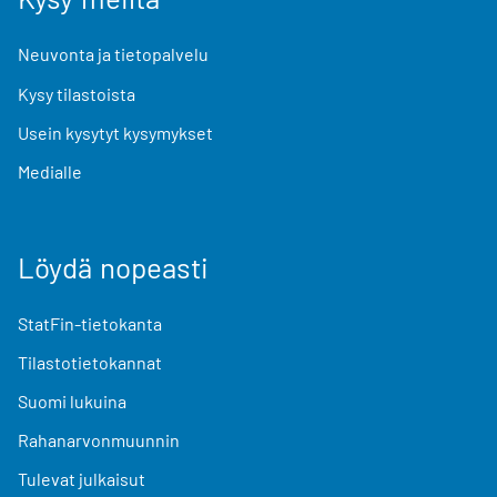
Neuvonta ja tietopalvelu
Kysy tilastoista
Usein kysytyt kysymykset
Medialle
Löydä nopeasti
StatFin-tietokanta
Tilastotietokannat
Suomi lukuina
Rahanarvonmuunnin
Tulevat julkaisut