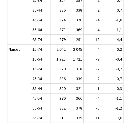
25-34
354
357
2
0,7
35-44
336
338
2
0,7
45-54
374
370
-4
-1,0
55-64
373
369
-4
-1,1
65-74
279
291
12
4,4
Naiset
15-74
2 042
2 045
4
0,2
15-64
1 728
1 721
-7
-0,4
15-24
320
318
-2
-0,7
25-34
336
339
2
0,7
35-44
320
321
1
0,3
45-54
370
366
-4
-1,1
55-64
382
378
-5
-1,2
65-74
313
325
11
3,6