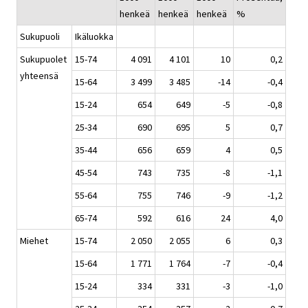
henkeä
henkeä
henkeä
%
Sukupuoli
Ikäluokka
Sukupuolet
15-74
4 091
4 101
10
0,2
yhteensä
15-64
3 499
3 485
-14
-0,4
15-24
654
649
-5
-0,8
25-34
690
695
5
0,7
35-44
656
659
4
0,5
45-54
743
735
-8
-1,1
55-64
755
746
-9
-1,2
65-74
592
616
24
4,0
Miehet
15-74
2 050
2 055
6
0,3
15-64
1 771
1 764
-7
-0,4
15-24
334
331
-3
-1,0