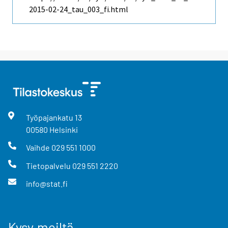
2015-02-24_tau_003_fi.html
Työpajankatu
13
00580
Helsinki
Vaihde
029 551 1000
Tietopalvelu
029 551 2220
info@stat.fi
Kysy meiltä