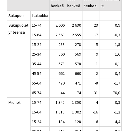
henkeä
henkeä
henkeä
%
Sukupuoli
Ikäluokka
Sukupuolet
15-74
2 606
2 630
23
0,9
yhteensä
15-64
2 563
2 555
-7
-0,3
15-24
283
278
-5
-1,8
25-34
560
569
9
1,6
35-44
578
578
-1
-0,1
45-54
662
660
-2
-0,4
55-64
479
471
-8
-1,7
65-74
44
74
31
70,0
Miehet
15-74
1 345
1 350
4
0,3
15-64
1 318
1 302
-16
-1,2
15-24
134
128
-6
-4,4