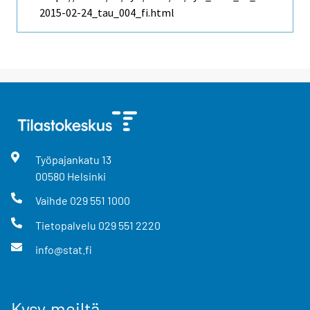
2015-02-24_tau_004_fi.html
Työpajankatu
13
00580
Helsinki
Vaihde
029 551 1000
Tietopalvelu
029 551 2220
info@stat.fi
Kysy meiltä