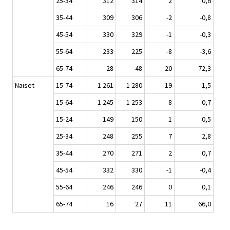
25-34
312
314
2
0,6
35-44
309
306
-2
-0,8
45-54
330
329
-1
-0,3
55-64
233
225
-8
-3,6
65-74
28
48
20
72,3
Naiset
15-74
1 261
1 280
19
1,5
15-64
1 245
1 253
8
0,7
15-24
149
150
1
0,5
25-34
248
255
7
2,8
35-44
270
271
2
0,7
45-54
332
330
-1
-0,4
55-64
246
246
0
0,1
65-74
16
27
11
66,0