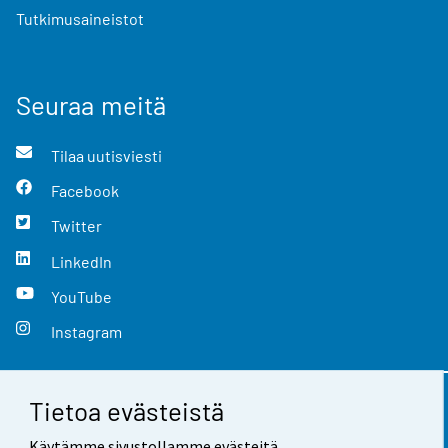
Tutkimusaineistot
Seuraa meitä
Tilaa uutisviesti
Facebook
Twitter
LinkedIn
YouTube
Instagram
Tietoa evästeistä
Yhteystiedot
Käytämme sivustollamme evästeitä.