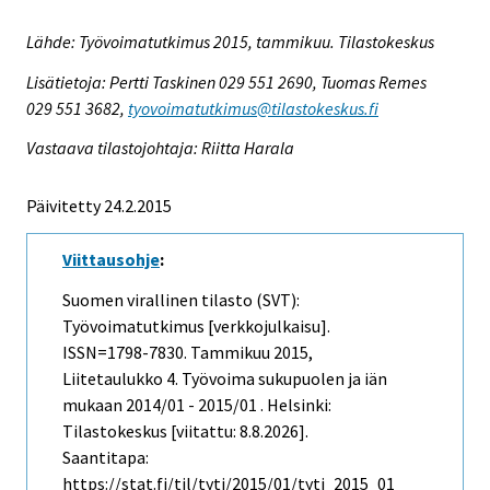
Lähde: Työvoimatutkimus 2015, tammikuu. Tilastokeskus
Lisätietoja: Pertti Taskinen 029 551 2690, Tuomas Remes
029 551 3682,
tyovoimatutkimus@tilastokeskus.fi
Vastaava tilastojohtaja: Riitta Harala
Päivitetty 24.2.2015
Viittausohje
:
Suomen virallinen tilasto (SVT):
Työvoimatutkimus [verkkojulkaisu].
ISSN=1798-7830.
Tammikuu
2015,
Liitetaulukko 4. Työvoima sukupuolen ja iän
mukaan 2014/01 - 2015/01 . Helsinki:
Tilastokeskus [viitattu: 8.8.2026].
Saantitapa:
https://stat.fi/til/tyti/2015/01/tyti_2015_01_