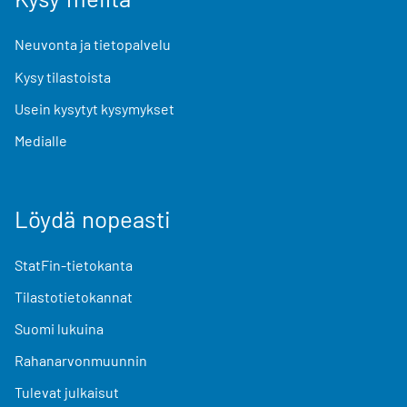
Neuvonta ja tietopalvelu
Kysy tilastoista
Usein kysytyt kysymykset
Medialle
Löydä nopeasti
StatFin-tietokanta
Tilastotietokannat
Suomi lukuina
Rahanarvonmuunnin
Tulevat julkaisut