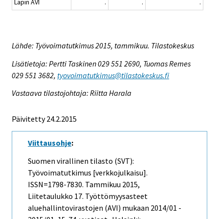
Lapin AVI
.
.
.
Lähde: Työvoimatutkimus 2015, tammikuu. Tilastokeskus
Lisätietoja: Pertti Taskinen 029 551 2690, Tuomas Remes
029 551 3682,
tyovoimatutkimus@tilastokeskus.fi
Vastaava tilastojohtaja: Riitta Harala
Päivitetty 24.2.2015
Viittausohje
:
Suomen virallinen tilasto (SVT):
Työvoimatutkimus [verkkojulkaisu].
ISSN=1798-7830.
Tammikuu
2015,
Liitetaulukko 17. Työttömyysasteet
aluehallintovirastojen (AVI) mukaan 2014/01 -