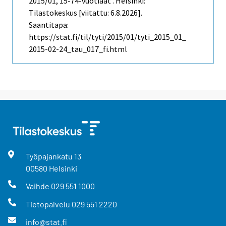
2015/01, 15-74-vuotiaat . Helsinki:
Tilastokeskus [viitattu: 6.8.2026].
Saantitapa:
https://stat.fi/til/tyti/2015/01/tyti_2015_01_
2015-02-24_tau_017_fi.html
Työpajankatu
13
00580
Helsinki
Vaihde
029 551 1000
Tietopalvelu
029 551 2220
info@stat.fi