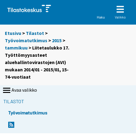
Valikko
Haku
Etusivu
>
Tilastot
>
Työvoimatutkimus
>
2015
>
tammikuu
> Liitetaulukko 17.
Työttömyysasteet
aluehallintovirastojen (AVI)
mukaan 2014/01 - 2015/01, 15-
74-vuotiaat
Avaa valikko
TILASTOT
Työvoimatutkimus