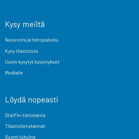
Kysy meiltä
Neuvonta ja tietopalvelu
Kysy tilastoista
Usein kysytyt kysymykset
Medialle
Löydä nopeasti
StatFin-tietokanta
Tilastotietokannat
Suomi lukuina