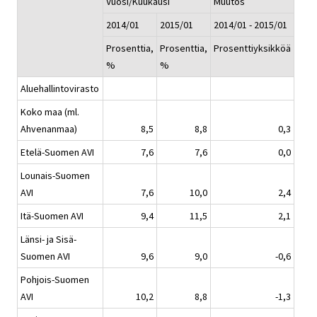
Vuosi/Kuukausi
Muutos
2014/01
2015/01
2014/01 - 2015/01
Prosenttia,
Prosenttia,
Prosenttiyksikköä
%
%
Aluehallintovirasto
Koko maa (ml.
Ahvenanmaa)
8,5
8,8
0,3
Etelä-Suomen AVI
7,6
7,6
0,0
Lounais-Suomen
AVI
7,6
10,0
2,4
Itä-Suomen AVI
9,4
11,5
2,1
Länsi- ja Sisä-
Suomen AVI
9,6
9,0
-0,6
Pohjois-Suomen
AVI
10,2
8,8
-1,3