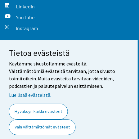
LinkedIn
YouTube
Instagram
Tietoa evästeistä
Yhteystiedot
Käytämme sivustollamme evästeitä.
Palaute
Välttämättömiä evästeitä tarvitaan, jotta sivusto
toimii oikein. Muita evästeitä tarvitaan videoiden,
Käyttöehdot
podcastien ja palautepalvelun esittämiseen.
Tietosuoja
Lue lisää evästeistä.
Saavutettavuus
Hyväksyn kaikki evästeet
Tietoa sivustosta
Vain välttämättömät evästeet
Evästeasetukset