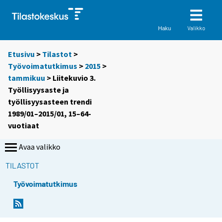
Valikko
Haku
Etusivu
>
Tilastot
>
Työvoimatutkimus
>
2015
>
tammikuu
> Liitekuvio 3.
Työllisyysaste ja
työllisyysasteen trendi
1989/01–2015/01, 15–64-
vuotiaat
Avaa valikko
TILASTOT
Työvoimatutkimus