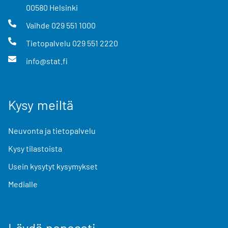
00580
Helsinki
Vaihde
029 551 1000
Tietopalvelu
029 551 2220
info@stat.fi
Kysy meiltä
Neuvonta ja tietopalvelu
Kysy tilastoista
Usein kysytyt kysymykset
Medialle
Löydä nopeasti