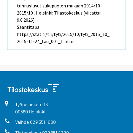
tunnusluvut sukupuolen mukaan 2014/10 -
2015/10 . Helsinki: Tilastokeskus [viitattu:
9.8.2026].
Saantitapa:
https://stat.fi/til/tyti/2015/10/tyti_2015_10_
2015-11-24_tau_001_fi.html
Työpajankatu
13
00580
Helsinki
Vaihde
029 551 1000
Tietopalvelu
029 551 2220