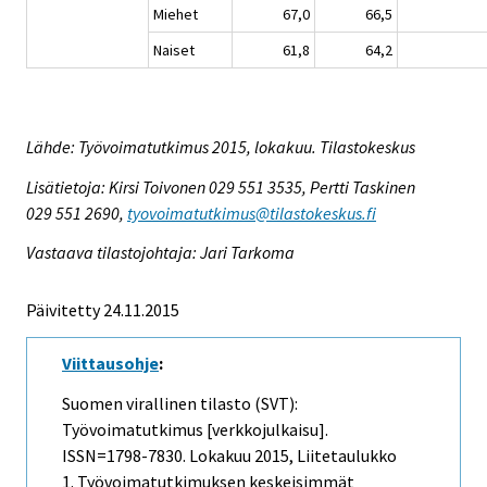
Miehet
67,0
66,5
Naiset
61,8
64,2
Lähde: Työvoimatutkimus 2015, lokakuu. Tilastokeskus
Lisätietoja: Kirsi Toivonen 029 551 3535, Pertti Taskinen
029 551 2690,
tyovoimatutkimus@tilastokeskus.fi
Vastaava tilastojohtaja: Jari Tarkoma
Päivitetty 24.11.2015
Viittausohje
:
Suomen virallinen tilasto (SVT):
Työvoimatutkimus [verkkojulkaisu].
ISSN=1798-7830.
Lokakuu
2015, Liitetaulukko
1. Työvoimatutkimuksen keskeisimmät