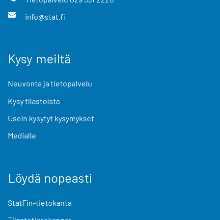
info@stat.fi
Kysy meiltä
Neuvonta ja tietopalvelu
Kysy tilastoista
Usein kysytyt kysymykset
Medialle
Löydä nopeasti
StatFin-tietokanta
Tilastotietokannat