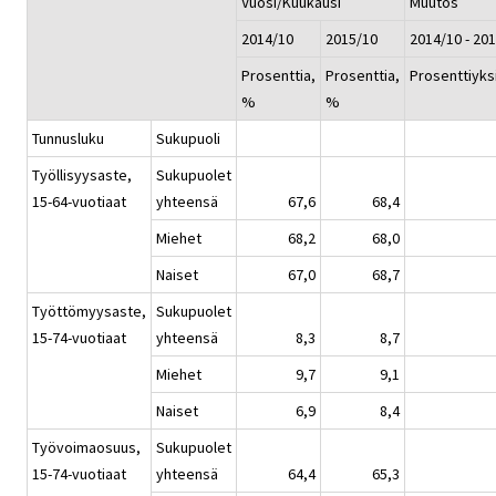
Vuosi/Kuukausi
Muutos
2014/10
2015/10
2014/10 - 20
Prosenttia,
Prosenttia,
Prosenttiyks
%
%
Tunnusluku
Sukupuoli
Työllisyysaste,
Sukupuolet
15-64-vuotiaat
yhteensä
67,6
68,4
Miehet
68,2
68,0
Naiset
67,0
68,7
Työttömyysaste,
Sukupuolet
15-74-vuotiaat
yhteensä
8,3
8,7
Miehet
9,7
9,1
Naiset
6,9
8,4
Työvoimaosuus,
Sukupuolet
15-74-vuotiaat
yhteensä
64,4
65,3