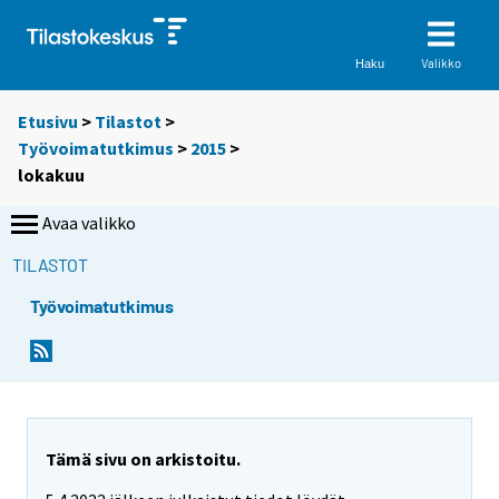
Valikko
Haku
Etusivu
>
Tilastot
>
Työvoimatutkimus
>
2015
>
lokakuu
Avaa valikko
TILASTOT
Työvoimatutkimus
Tämä sivu on arkistoitu.