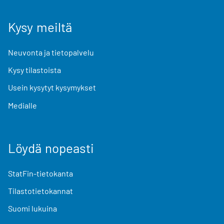
Kysy meiltä
Neuvonta ja tietopalvelu
Kysy tilastoista
Usein kysytyt kysymykset
Medialle
Löydä nopeasti
StatFin-tietokanta
Tilastotietokannat
Suomi lukuina