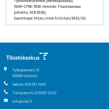
Työvoimatutkimus [verkkojulkaisu].
ISSN=1798-7830. Helsinki: Tilastokeskus
[viitattu: 10.8.2026].
Saantitapa: https://stat.fi/til/tyti/2015/10/
Työpajankatu
13
00580
Helsinki
Vaihde
029 551 1000
Tietopalvelu
029 551 2220
info@stat.fi