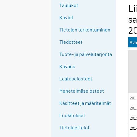
g
Taulukot
Li
t
sa
Kuviot
o
a
20
Tietojen tarkentuminen
n
o
Tiedotteet
Ava
t
Tuote- ja palvelutarjonta
h
e
Kuvaus
r
s
Laatuselosteet
e
Menetelmäselosteet
r
201
v
Käsitteet ja määritelmät
i
201
c
Luokitukset
201
e
Tietoluettelot
201
.