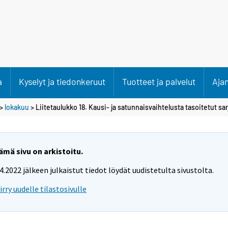
a
Kyselyt ja tiedonkeruut
Tuotteet ja palvelut
Aja
>
lokakuu
> Liitetaulukko 18. Kausi- ja satunnaisvaihtelusta tasoitetut sar
ämä sivu on arkistoitu.
.4.2022 jälkeen julkaistut tiedot löydät uudistetulta sivustolta.
iirry uudelle tilastosivulle