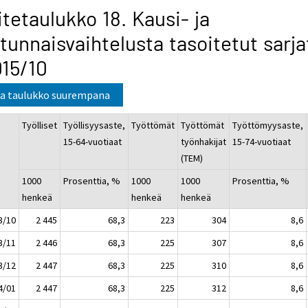
itetaulukko 18. Kausi- ja
tunnaisvaihtelusta tasoitetut sarja
15/10
a taulukko suurempana
Työlliset
Työllisyysaste,
Työttömät
Työttömät
Työttömyysaste,
15-64-vuotiaat
työnhakijat
15-74-vuotiaat
(TEM)
1000
Prosenttia, %
1000
1000
Prosenttia, %
henkeä
henkeä
henkeä
3/10
2 445
68,3
223
304
8,6
3/11
2 446
68,3
225
307
8,6
3/12
2 447
68,3
225
310
8,6
4/01
2 447
68,3
225
312
8,6