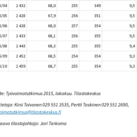
5/04
2 432
68,0
255
349
9,5
5/05
2 428
67,9
256
351
9,5
5/06
2 428
68,0
257
354
9,5
5/07
2 433
68,1
256
355
9,5
5/08
2 443
68,3
255
355
9,4
5/09
2 452
68,5
254
354
9,3
5/10
2 459
68,7
255
354
9,3
e: Työvoimatutkimus 2015, lokakuu. Tilastokeskus
tietoja: Kirsi Toivonen 029 551 3535, Pertti Taskinen 029 551 2690,
oimatutkimus@tilastokeskus.fi
aava tilastojohtaja: Jari Tarkoma