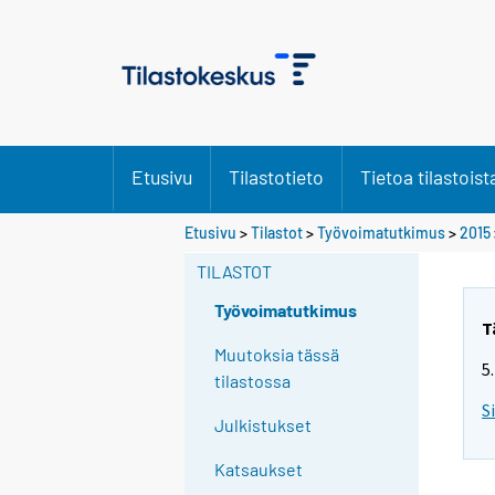
Etusivu
Tilastotieto
Tietoa tilastoist
Y
Etusivu
>
Tilastot
>
Työvoimatutkimus
>
2015
o
TILASTOT
u
a
Työvoimatutkimus
r
T
e
Muutoksia tässä
5
m
tilastossa
o
S
Julkistukset
v
i
Katsaukset
n