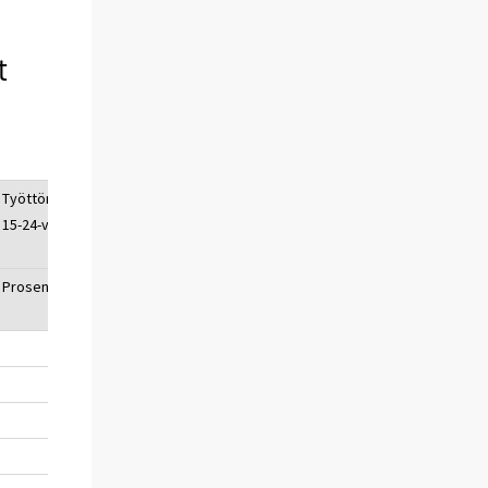
t
Työttömyysaste,
15-24-vuotiaat
Prosenttia, %
19,8
19,7
19,8
20,2