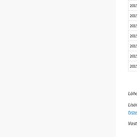
201
201
201
201
201
201
201
Lähd
Lisä
tyov
Vast