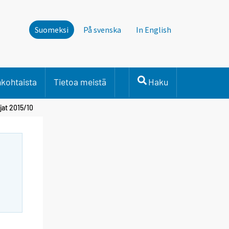
Suomeksi
På svenska
In English
nkohtaista
Tietoa meistä
Haku
jat 2015/10