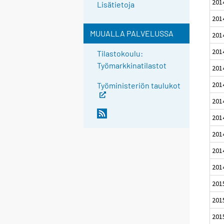
201
Lisätietoja
201
MUUALLA PALVELUSSA
201
201
Tilastokoulu:
Työmarkkinatilastot
201
201
Työministeriön taulukot
201
201
201
201
201
201
201
201