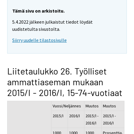
Tämä sivu on arkistoitu.
5.4.2022 jälkeen julkaistut tiedot löydät
uudistetulta sivustolta.
Siirry uudelle tilastosivulle
Liitetaulukko 26. Työlliset
ammattiaseman mukaan
2015/I - 2016/I, 15-74-vuotiaat
Vuosi/Neljännes
Muutos
Muutos
2015/I
2016/I
2015/I -
2015/I -
2016/I
2016/I
1000
1000
1000
Prosenttia,