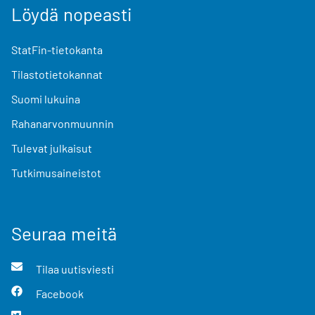
Löydä nopeasti
StatFin-tietokanta
Tilastotietokannat
Suomi lukuina
Rahanarvonmuunnin
Tulevat julkaisut
Tutkimusaineistot
Seuraa meitä
Tilaa uutisviesti
Facebook