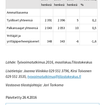
henkeä
henkeä
henkeä
%
Ammattiasema
Työlliset yhteensä
2 391
2 396
5
0,2
Palkansaajat yhteensä
2 043
2 053
10
0,5
Yrittäjät ja
yrittäjäperheenjäsenet
348
343
-6
-1,6
Lähde: Työvoimatutkimus 2016, maaliskuu.Tilastokeskus
Lisätietoja: Joanna Viinikka 029 551 3796, Kirsi Toivonen
029 551 3535,
tyovoimatutkimus@tilastokeskus.fi
Vastaava tilastojohtaja: Jari Tarkoma
Päivitetty 26.4.2016