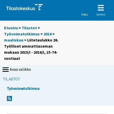
Valikko
Haku
Etusivu
>
Tilastot
>
Työvoimatutkimus
>
2016
>
maaliskuu
> Liitetaulukko 26.
Työlliset ammattiaseman
mukaan 2015/I - 2016/I, 15-74-
vuotiaat
Avaa valikko
TILASTOT
Työvoimatutkimus