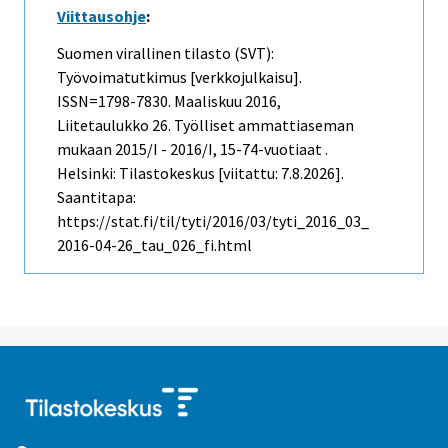
Viittausohje
:
Suomen virallinen tilasto (SVT):
Työvoimatutkimus [verkkojulkaisu].
ISSN=1798-7830.
Maaliskuu
2016,
Liitetaulukko 26. Työlliset ammattiaseman
mukaan 2015/I - 2016/I, 15-74-vuotiaat .
Helsinki: Tilastokeskus [viitattu: 7.8.2026].
Saantitapa:
https://stat.fi/til/tyti/2016/03/tyti_2016_03_
2016-04-26_tau_026_fi.html