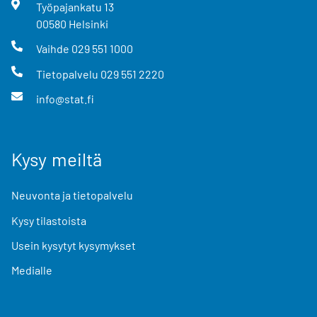
Työpajankatu
13
00580
Helsinki
Vaihde
029 551 1000
Tietopalvelu
029 551 2220
info@stat.fi
Kysy meiltä
Neuvonta ja tietopalvelu
Kysy tilastoista
Usein kysytyt kysymykset
Medialle