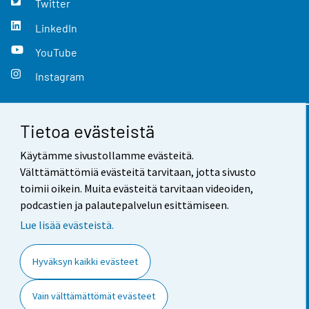
Twitter
LinkedIn
YouTube
Instagram
Tietoa evästeistä
Yhteystiedot
Käytämme sivustollamme evästeitä.
Palaute
Välttämättömiä evästeitä tarvitaan, jotta sivusto
toimii oikein. Muita evästeitä tarvitaan videoiden,
Käyttöehdot
podcastien ja palautepalvelun esittämiseen.
Tietosuoja
Lue lisää evästeistä.
Saavutettavuus
Hyväksyn kaikki evästeet
Tietoa sivustosta
Vain välttämättömät evästeet
Evästeasetukset