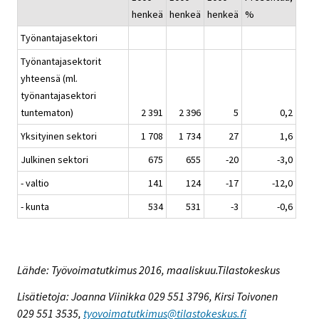
henkeä
henkeä
henkeä
%
Työnantajasektori
Työnantajasektorit
yhteensä (ml.
työnantajasektori
tuntematon)
2 391
2 396
5
0,2
Yksityinen sektori
1 708
1 734
27
1,6
Julkinen sektori
675
655
-20
-3,0
- valtio
141
124
-17
-12,0
- kunta
534
531
-3
-0,6
Lähde: Työvoimatutkimus 2016, maaliskuu.Tilastokeskus
Lisätietoja: Joanna Viinikka 029 551 3796, Kirsi Toivonen
029 551 3535,
tyovoimatutkimus@tilastokeskus.fi