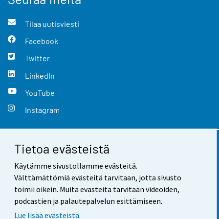
Tilaa uutisviesti
Facebook
Twitter
LinkedIn
YouTube
Instagram
Tietoa evästeistä
Yhteystiedot
Käytämme sivustollamme evästeitä.
Palaute
Välttämättömiä evästeitä tarvitaan, jotta sivusto
toimii oikein. Muita evästeitä tarvitaan videoiden,
Käyttöehdot
podcastien ja palautepalvelun esittämiseen.
Tietosuoja
Lue lisää evästeistä.