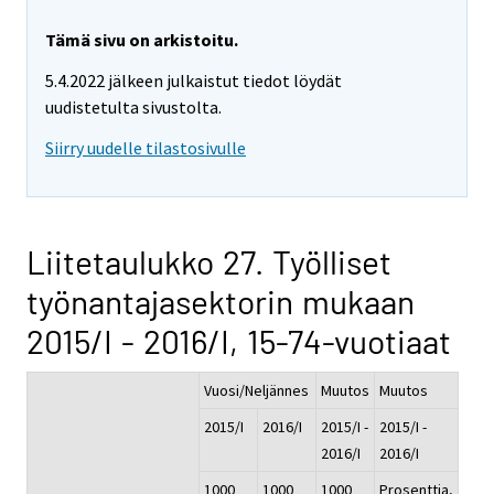
Tämä sivu on arkistoitu.
5.4.2022 jälkeen julkaistut tiedot löydät
uudistetulta sivustolta.
Siirry uudelle tilastosivulle
Liitetaulukko 27. Työlliset
työnantajasektorin mukaan
2015/I - 2016/I, 15-74-vuotiaat
Vuosi/Neljännes
Muutos
Muutos
2015/I
2016/I
2015/I -
2015/I -
2016/I
2016/I
1000
1000
1000
Prosenttia,