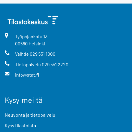
Työpajankatu
13
00580
Helsinki
Vaihde
029 551 1000
Tietopalvelu
029 551 2220
info@stat.fi
Kysy meiltä
Neuvonta ja tietopalvelu
Kysy tilastoista