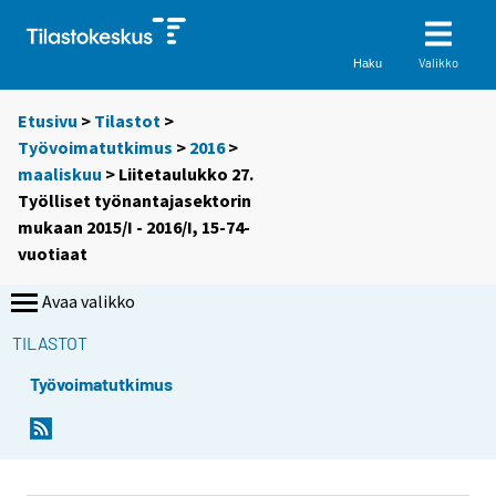
Valikko
Haku
Etusivu
>
Tilastot
>
Työvoimatutkimus
>
2016
>
maaliskuu
> Liitetaulukko 27.
Työlliset työnantajasektorin
mukaan 2015/I - 2016/I, 15-74-
vuotiaat
Avaa valikko
TILASTOT
Työvoimatutkimus