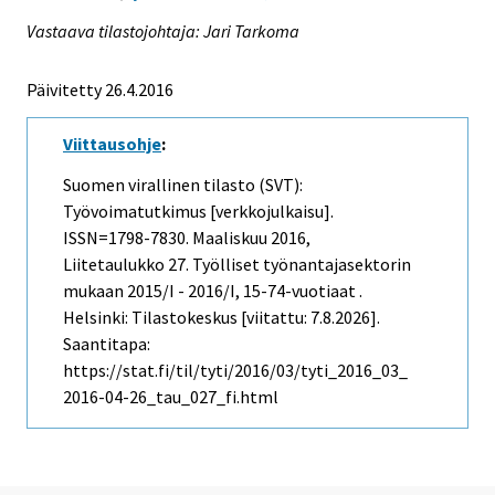
Vastaava tilastojohtaja: Jari Tarkoma
Päivitetty 26.4.2016
Viittausohje
:
Suomen virallinen tilasto (SVT):
Työvoimatutkimus [verkkojulkaisu].
ISSN=1798-7830.
Maaliskuu
2016,
Liitetaulukko 27. Työlliset työnantajasektorin
mukaan 2015/I - 2016/I, 15-74-vuotiaat .
Helsinki: Tilastokeskus [viitattu: 7.8.2026].
Saantitapa:
https://stat.fi/til/tyti/2016/03/tyti_2016_03_
2016-04-26_tau_027_fi.html