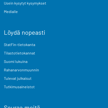
Usein kysytyt kysymykset
Medialle
Löydä nopeasti
StatFin-tietokanta
Tilastotietokannat
Suomi lukuina
Rahanarvonmuunnin
Tulevat julkaisut
Tutkimusaineistot
Seuraa meitä