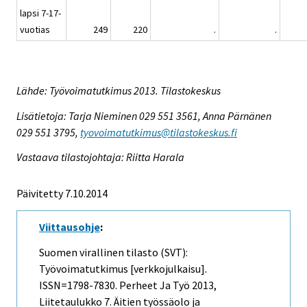
lapsi 7-17-
vuotias
249
220
.
.
Lähde: Työvoimatutkimus 2013. Tilastokeskus
Lisätietoja: Tarja Nieminen 029 551 3561, Anna Pärnänen
029 551 3795,
tyovoimatutkimus@tilastokeskus.fi
Vastaava tilastojohtaja: Riitta Harala
Päivitetty 7.10.2014
Viittausohje
:
Suomen virallinen tilasto (SVT):
Työvoimatutkimus [verkkojulkaisu].
ISSN=1798-7830.
Perheet Ja Työ
2013,
Liitetaulukko 7. Äitien työssäolo ja