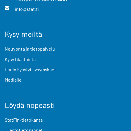
info@stat.fi
Kysy meiltä
Neuvonta ja tietopalvelu
Kysy tilastoista
Usein kysytyt kysymykset
Medialle
Löydä nopeasti
StatFin-tietokanta
Tilastotietokannat