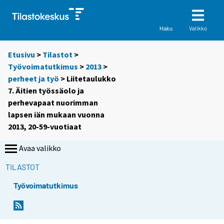
Valikko
Haku
Etusivu
>
Tilastot
>
Työvoimatutkimus
>
2013
>
perheet ja työ
> Liitetaulukko
7. Äitien työssäolo ja
perhevapaat nuorimman
lapsen iän mukaan vuonna
2013, 20-59-vuotiaat
Avaa valikko
TILASTOT
Työvoimatutkimus