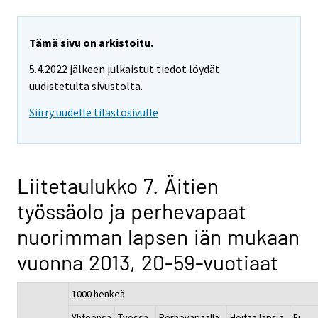
Tämä sivu on arkistoitu.
5.4.2022 jälkeen julkaistut tiedot löydät
uudistetulta sivustolta.
Siirry uudelle tilastosivulle
Liitetaulukko 7. Äitien
työssäolo ja perhevapaat
nuorimman lapsen iän mukaan
vuonna 2013, 20-59-vuotiaat
1000 henkeä
Yhteensä
Työssä
Perhevapaalla
Hoitaa lapsia,
Ei