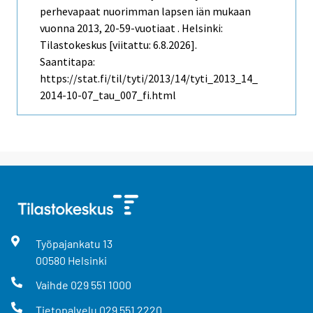
perhevapaat nuorimman lapsen iän mukaan
vuonna 2013, 20-59-vuotiaat . Helsinki:
Tilastokeskus [viitattu: 6.8.2026].
Saantitapa:
https://stat.fi/til/tyti/2013/14/tyti_2013_14_
2014-10-07_tau_007_fi.html
Työpajankatu
13
00580
Helsinki
Vaihde
029 551 1000
Tietopalvelu
029 551 2220