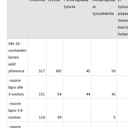
työstä
ei
työsu
työsuhdetta
pääas
toimi
kuin l
hoita
Alle 18-
vuotiaiden
lasten
äidit
yhteensä
517
363
45
50
- nuorin
lapsi alle
3-vuotias
151
54
44
42
- nuorin
lapsi 3-6-
vuotias
116
89
.
5
- nuorin