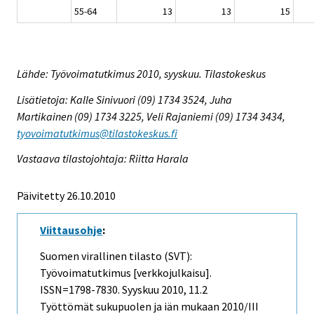
55-64
13
13
15
Lähde: Työvoimatutkimus 2010, syyskuu. Tilastokeskus
Lisätietoja: Kalle Sinivuori (09) 1734 3524, Juha
Martikainen (09) 1734 3225, Veli Rajaniemi (09) 1734 3434,
tyovoimatutkimus@tilastokeskus.fi
Vastaava tilastojohtaja: Riitta Harala
Päivitetty 26.10.2010
Viittausohje
:
Suomen virallinen tilasto (SVT):
Työvoimatutkimus [verkkojulkaisu].
ISSN=1798-7830.
Syyskuu
2010, 11.2
Työttömät sukupuolen ja iän mukaan 2010/III