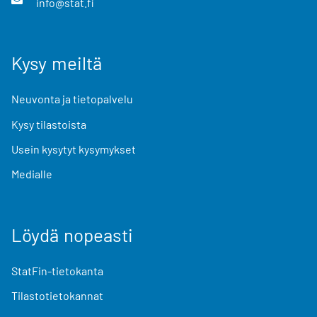
info@stat.fi
Kysy meiltä
Neuvonta ja tietopalvelu
Kysy tilastoista
Usein kysytyt kysymykset
Medialle
Löydä nopeasti
StatFin-tietokanta
Tilastotietokannat