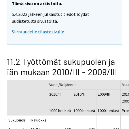
Tämä sivu on arkistoitu.
5.4.2022 jälkeen julkaistut tiedot löydät
uudistetulta sivustolta.
Siirry uudelle tilastosivulle
11.2 Työttömät sukupuolen ja
iän mukaan 2010/III - 2009/III
Vuosi/Neljännes
Muu
2010/III
2010/II
2009/III
2010/
2009
1000 henkeä
1000 henkeä
1000 henkeä
Pros
Sukupuoli
Ikäluokka