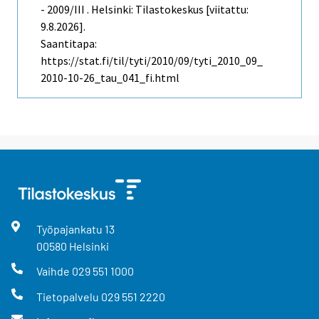
- 2009/III . Helsinki: Tilastokeskus [viitattu:
9.8.2026].
Saantitapa:
https://stat.fi/til/tyti/2010/09/tyti_2010_09_
2010-10-26_tau_041_fi.html
Työpajankatu
13
00580
Helsinki
Vaihde
029 551 1000
Tietopalvelu
029 551 2220