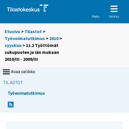
Valikko
Haku
Etusivu
>
Tilastot
>
Työvoimatutkimus
>
2010
>
syyskuu
> 11.2 Työttömät
sukupuolen ja iän mukaan
2010/III - 2009/III
Avaa valikko
TILASTOT
Työvoimatutkimus