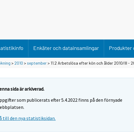
atistikinfo
Enkäter och datainsamlingar
Produkter 
ökning
>
2010
>
september
> 11.2 Arbetslösa efter kön och ålder 2010/III - 2
enna sida är arkiverad.
ppgifter som publicerats efter 5.4.2022 finns på den förnyade
ebbplatsen.
å till den nya statistiksidan.