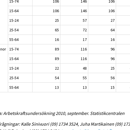
n
15-74
106
146
106
15-64
106
146
106
15-24
25
57
27
25-54
65
72
64
55-64
16
17
16
nnor
15-74
89
116
96
15-64
89
116
96
15-24
22
48
25
25-54
54
55
56
55-64
13
13
15
a: Arbetskraftsundersökning 2010, september. Statistikcentralen
rågningar: Kalle Sinivuori (09) 1734 3524, Juha Martikainen (09) 17