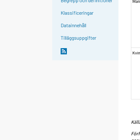
Begrepp och definitioner
Mä
Klassificeringar
Datainnehåll
Tilläggsuppgifter
Kvi
Käll
Förf