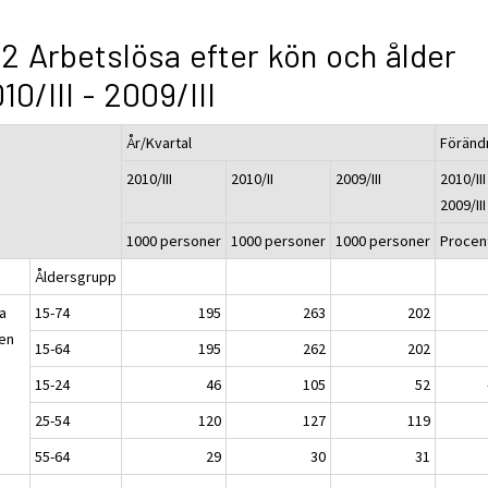
.2 Arbetslösa efter kön och ålder
10/III - 2009/III
År/Kvartal
Föränd
2010/III
2010/II
2009/III
2010/III
2009/III
1000 personer
1000 personer
1000 personer
Procen
Åldersgrupp
a
15-74
195
263
202
en
15-64
195
262
202
15-24
46
105
52
25-54
120
127
119
55-64
29
30
31