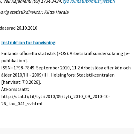
, Veli Rajaniemi (09) 1734 3434,
tyovoimatutkimus@stat.fi
arig statistikdirektör: Riitta Harala
daterad 26.10.2010
Instruktion för hänvisning
:
Finlands officiella statistik (FOS): Arbetskraftsundersökning [e-
publikation].
ISSN=1798-7849.
September
2010, 11.2 Arbetslösa efter kön och
ålder 2010/III - 2009/III . Helsingfors: Statistikcentralen
[hänvisat: 7.8.2026].
Åtkomstsätt:
http://stat.fi/til/tyti/2010/09/tyti_2010_09_2010-10-
26_tau_041_sv.html