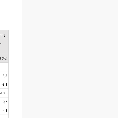
ring
 -
t (%)
-3,3
-3,1
-10,6
0,6
-4,9