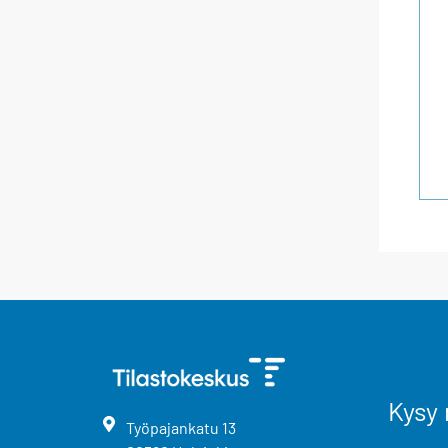
Kysy 
Työpajankatu
13