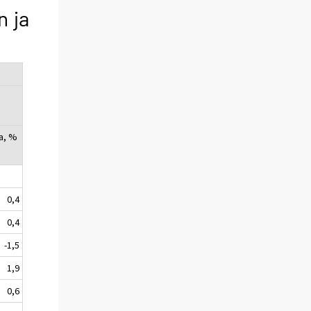
n ja
a, %
0,4
0,4
-1,5
1,9
0,6