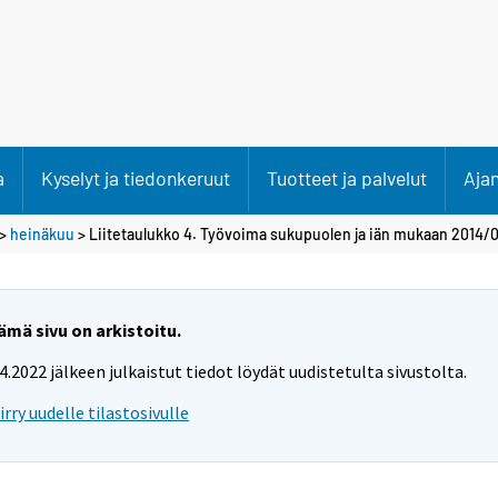
a
Kyselyt ja tiedonkeruut
Tuotteet ja palvelut
Aja
>
heinäkuu
> Liitetaulukko 4. Työvoima sukupuolen ja iän mukaan 2014/0
ämä sivu on arkistoitu.
.4.2022 jälkeen julkaistut tiedot löydät uudistetulta sivustolta.
iirry uudelle tilastosivulle