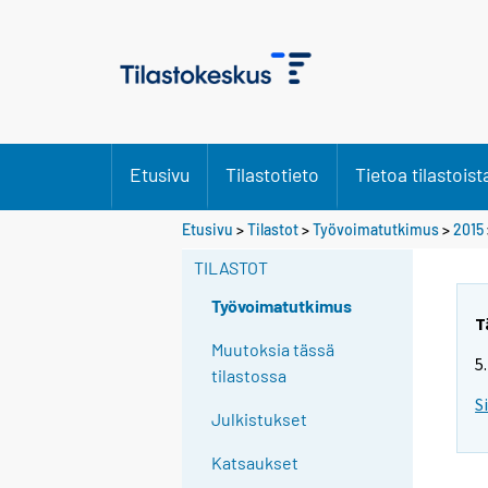
Etusivu
Tilastotieto
Tietoa tilastoist
Y
Etusivu
>
Tilastot
>
Työvoimatutkimus
>
2015
o
TILASTOT
u
a
Työvoimatutkimus
r
T
e
Muutoksia tässä
5
m
tilastossa
o
S
Julkistukset
v
i
Katsaukset
n