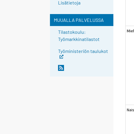
Lisätietoja
MUUALLA PALVELUSSA
Mie
Tilastokoulu:
Työmarkkinatilastot
Työministeriön taulukot
Nai