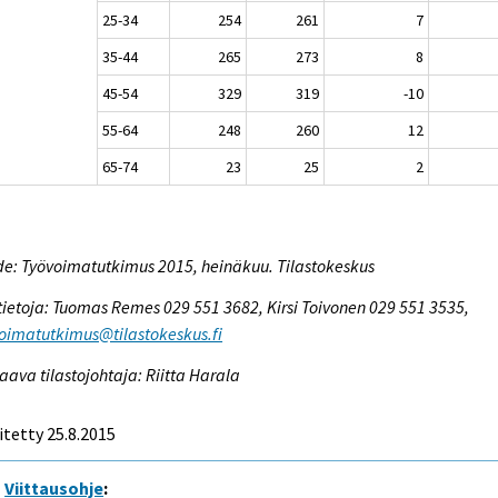
25-34
254
261
7
35-44
265
273
8
45-54
329
319
-10
55-64
248
260
12
65-74
23
25
2
e: Työvoimatutkimus 2015, heinäkuu. Tilastokeskus
tietoja: Tuomas Remes 029 551 3682, Kirsi Toivonen 029 551 3535,
oimatutkimus@tilastokeskus.fi
aava tilastojohtaja: Riitta Harala
itetty 25.8.2015
Viittausohje
: