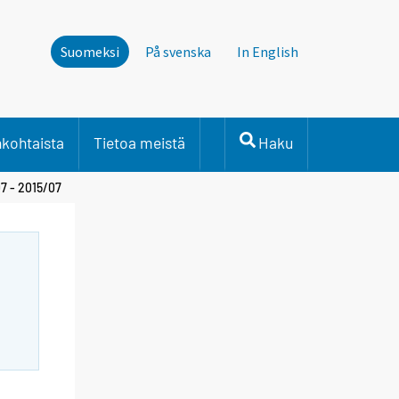
Suomeksi
På svenska
In English
nkohtaista
Tietoa meistä
Haku
7 - 2015/07