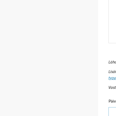
Lähd
Lisä
tyov
Vast
Päiv