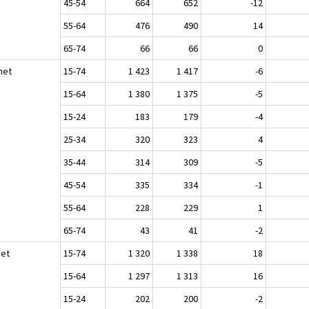
45-54
664
652
-12
55-64
476
490
14
65-74
66
66
0
het
15-74
1 423
1 417
-6
15-64
1 380
1 375
-5
15-24
183
179
-4
25-34
320
323
4
35-44
314
309
-5
45-54
335
334
-1
55-64
228
229
1
65-74
43
41
-2
set
15-74
1 320
1 338
18
15-64
1 297
1 313
16
15-24
202
200
-2