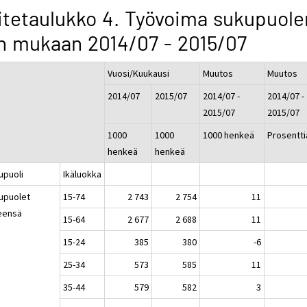
itetaulukko 4. Työvoima sukupuole
n mukaan 2014/07 - 2015/07
Vuosi/Kuukausi
Muutos
Muutos
2014/07
2015/07
2014/07 -
2014/07 -
2015/07
2015/07
1000
1000
1000 henkeä
Prosentti
henkeä
henkeä
upuoli
Ikäluokka
upuolet
15-74
2 743
2 754
11
eensä
15-64
2 677
2 688
11
15-24
385
380
-6
25-34
573
585
11
35-44
579
582
3