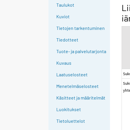
g
Taulukot
Li
t
iä
Kuviot
o
a
Tietojen tarkentuminen
n
o
Tiedotteet
t
Tuote- ja palvelutarjonta
h
e
Kuvaus
r
Suk
s
Laatuselosteet
e
Suk
Menetelmäselosteet
r
yht
v
Käsitteet ja määritelmät
i
c
Luokitukset
e
Tietoluettelot
.