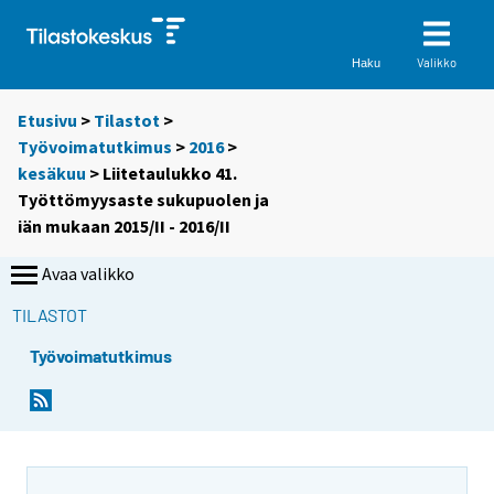
Valikko
Haku
Etusivu
>
Tilastot
>
Työvoimatutkimus
>
2016
>
kesäkuu
> Liitetaulukko 41.
Työttömyysaste sukupuolen ja
iän mukaan 2015/II - 2016/II
Avaa valikko
TILASTOT
Työvoimatutkimus