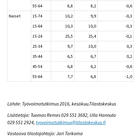
55-64
8,8
8,2
-0,6
Naiset
15-74
10,2
9,9
-0,3
15-64
10,3
10,0
-0,3
15-24
25,5
25,4
-0,1
25-34
9,7
10,0
0,3
35-44
6,5
6,7
0,2
45-54
6,8
6,2
-0,6
55-64
7,7
6,8
-1,0
Lähde: Työvoimatutkimus 2016, kesäkuu.Tilastokeskus
Lisätietoja: Tuomas Remes 029 551 3682, Ulla Hannula
029 551 2924,
tyovoimatutkimus@tilastokeskus.fi
Vastaava tilastojohtaja: Jari Tarkoma