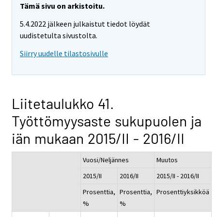
Tämä sivu on arkistoitu.
5.4.2022 jälkeen julkaistut tiedot löydät
uudistetulta sivustolta.
Siirry uudelle tilastosivulle
Liitetaulukko 41.
Työttömyysaste sukupuolen ja
iän mukaan 2015/II - 2016/II
Vuosi/Neljännes
Muutos
2015/II
2016/II
2015/II - 2016/II
Prosenttia,
Prosenttia,
Prosenttiyksikköä
%
%