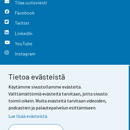
Tilaa uutisviesti
Facebook
Twitter
LinkedIn
YouTube
Instagram
Tietoa evästeistä
Yhteystiedot
Käytämme sivustollamme evästeitä.
Palaute
Välttämättömiä evästeitä tarvitaan, jotta sivusto
toimii oikein. Muita evästeitä tarvitaan videoiden,
Käyttöehdot
podcastien ja palautepalvelun esittämiseen.
Tietosuoja
Lue lisää evästeistä.
Saavutettavuus