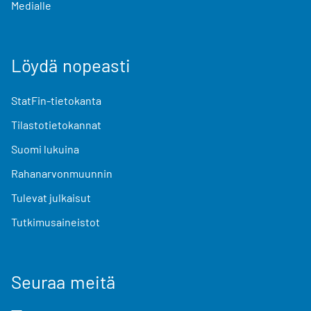
Medialle
Löydä nopeasti
StatFin-tietokanta
Tilastotietokannat
Suomi lukuina
Rahanarvonmuunnin
Tulevat julkaisut
Tutkimusaineistot
Seuraa meitä