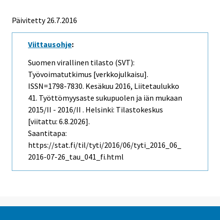
Päivitetty 26.7.2016
Viittausohje
:
Suomen virallinen tilasto (SVT):
Työvoimatutkimus [verkkojulkaisu].
ISSN=1798-7830.
Kesäkuu
2016, Liitetaulukko
41. Työttömyysaste sukupuolen ja iän mukaan
2015/II - 2016/II . Helsinki: Tilastokeskus
[viitattu: 6.8.2026].
Saantitapa:
https://stat.fi/til/tyti/2016/06/tyti_2016_06_
2016-07-26_tau_041_fi.html