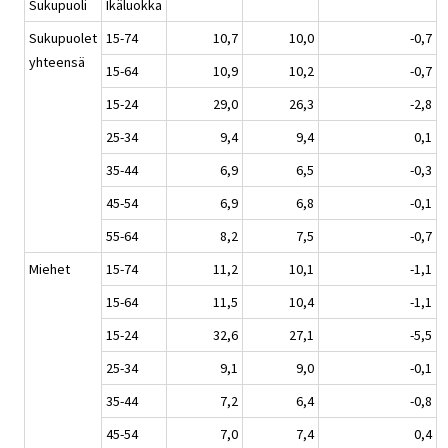
Sukupuoli
Ikäluokka
Sukupuolet
15-74
10,7
10,0
-0,7
yhteensä
15-64
10,9
10,2
-0,7
15-24
29,0
26,3
-2,8
25-34
9,4
9,4
0,1
35-44
6,9
6,5
-0,3
45-54
6,9
6,8
-0,1
55-64
8,2
7,5
-0,7
Miehet
15-74
11,2
10,1
-1,1
15-64
11,5
10,4
-1,1
15-24
32,6
27,1
-5,5
25-34
9,1
9,0
-0,1
35-44
7,2
6,4
-0,8
45-54
7,0
7,4
0,4