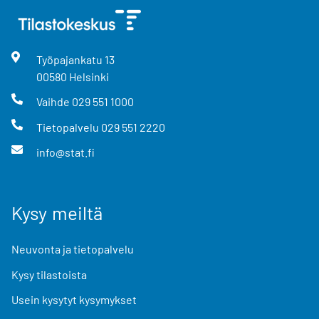
Työpajankatu
13
00580
Helsinki
Vaihde
029 551 1000
Tietopalvelu
029 551 2220
info@stat.fi
Kysy meiltä
Neuvonta ja tietopalvelu
Kysy tilastoista
Usein kysytyt kysymykset