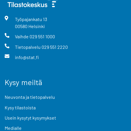
Työpajankatu
13
00580
Helsinki
Vaihde
029 551 1000
Tietopalvelu
029 551 2220
info@stat.fi
Kysy meiltä
Neuvonta ja tietopalvelu
Kysy tilastoista
Usein kysytyt kysymykset
Medialle