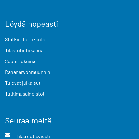
Löydä nopeasti
StatFin-tietokanta
Tilastotietokannat
Suomi lukuina
Rahanarvonmuunnin
Tulevat julkaisut
Tutkimusaineistot
Seuraa meitä
Tilaa uutisviesti