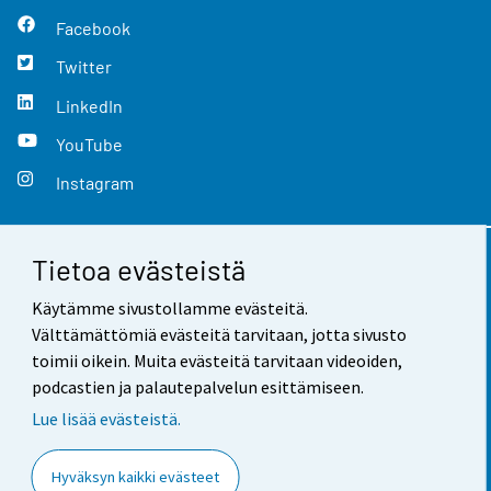
Facebook
Twitter
LinkedIn
YouTube
Instagram
Tietoa evästeistä
Yhteystiedot
Käytämme sivustollamme evästeitä.
Palaute
Välttämättömiä evästeitä tarvitaan, jotta sivusto
toimii oikein. Muita evästeitä tarvitaan videoiden,
Käyttöehdot
podcastien ja palautepalvelun esittämiseen.
Tietosuoja
Lue lisää evästeistä.
Saavutettavuus
Hyväksyn kaikki evästeet