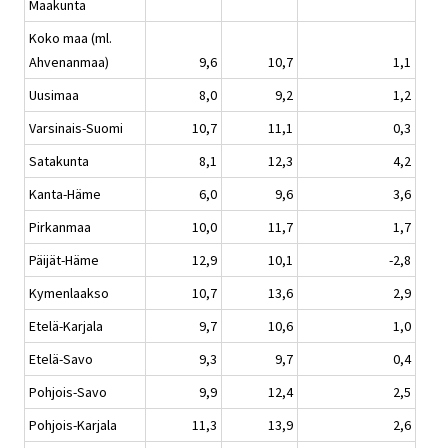
Maakunta
Koko maa (ml.
Ahvenanmaa)
9,6
10,7
1,1
Uusimaa
8,0
9,2
1,2
Varsinais-Suomi
10,7
11,1
0,3
Satakunta
8,1
12,3
4,2
Kanta-Häme
6,0
9,6
3,6
Pirkanmaa
10,0
11,7
1,7
Päijät-Häme
12,9
10,1
-2,8
Kymenlaakso
10,7
13,6
2,9
Etelä-Karjala
9,7
10,6
1,0
Etelä-Savo
9,3
9,7
0,4
Pohjois-Savo
9,9
12,4
2,5
Pohjois-Karjala
11,3
13,9
2,6