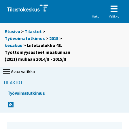
Valikko
Haku
Etusivu
>
Tilastot
>
Työvoimatutkimus
>
2015
>
kesäkuu
> Liitetaulukko 43.
Työttömyysasteet maakunnan
(2011) mukaan 2014/II - 2015/II
Avaa valikko
TILASTOT
Työvoimatutkimus