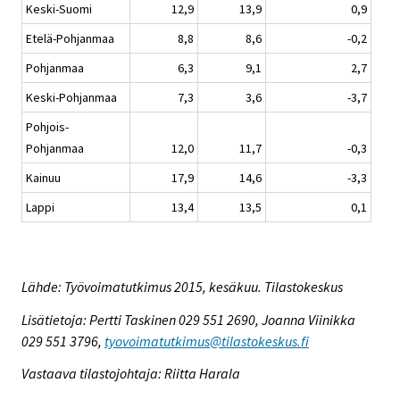
Keski-Suomi
12,9
13,9
0,9
Etelä-Pohjanmaa
8,8
8,6
-0,2
Pohjanmaa
6,3
9,1
2,7
Keski-Pohjanmaa
7,3
3,6
-3,7
Pohjois-
Pohjanmaa
12,0
11,7
-0,3
Kainuu
17,9
14,6
-3,3
Lappi
13,4
13,5
0,1
Lähde: Työvoimatutkimus 2015, kesäkuu. Tilastokeskus
Lisätietoja: Pertti Taskinen 029 551 2690, Joanna Viinikka
029 551 3796,
tyovoimatutkimus@tilastokeskus.fi
Vastaava tilastojohtaja: Riitta Harala