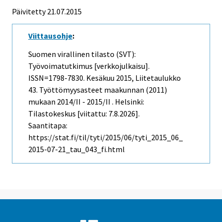
Päivitetty 21.07.2015
Viittausohje
:
Suomen virallinen tilasto (SVT):
Työvoimatutkimus [verkkojulkaisu].
ISSN=1798-7830.
Kesäkuu
2015, Liitetaulukko
43. Työttömyysasteet maakunnan (2011)
mukaan 2014/II - 2015/II . Helsinki:
Tilastokeskus [viitattu: 7.8.2026].
Saantitapa:
https://stat.fi/til/tyti/2015/06/tyti_2015_06_
2015-07-21_tau_043_fi.html