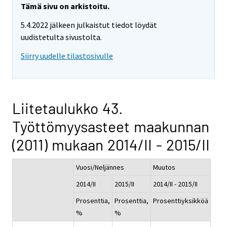
Tämä sivu on arkistoitu.
5.4.2022 jälkeen julkaistut tiedot löydät
uudistetulta sivustolta.
Siirry uudelle tilastosivulle
Liitetaulukko 43.
Työttömyysasteet maakunnan
(2011) mukaan 2014/II - 2015/II
Vuosi/Neljännes
Muutos
2014/II
2015/II
2014/II - 2015/II
Prosenttia,
Prosenttia,
Prosenttiyksikköä
%
%