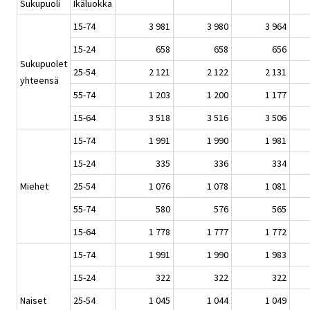
Sukupuoli
Ikäluokka
15-74
3 981
3 980
3 964
15-24
658
658
656
Sukupuolet
25-54
2 121
2 122
2 131
yhteensä
55-74
1 203
1 200
1 177
15-64
3 518
3 516
3 506
15-74
1 991
1 990
1 981
15-24
335
336
334
Miehet
25-54
1 076
1 078
1 081
55-74
580
576
565
15-64
1 778
1 777
1 772
15-74
1 991
1 990
1 983
15-24
322
322
322
Naiset
25-54
1 045
1 044
1 049