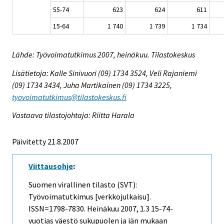
55-74
623
624
611
15-64
1 740
1 739
1 734
Lähde: Työvoimatutkimus 2007, heinäkuu. Tilastokeskus
Lisätietoja: Kalle Sinivuori (09) 1734 3524, Veli Rajaniemi
(09) 1734 3434, Juha Martikainen (09) 1734 3225,
tyovoimatutkimus@tilastokeskus.fi
Vastaava tilastojohtaja: Riitta Harala
Päivitetty 21.8.2007
Viittausohje
:
Suomen virallinen tilasto (SVT):
Työvoimatutkimus [verkkojulkaisu].
ISSN=1798-7830.
Heinäkuu
2007, 1.3 15-74-
vuotias väestö sukupuolen ja iän mukaan