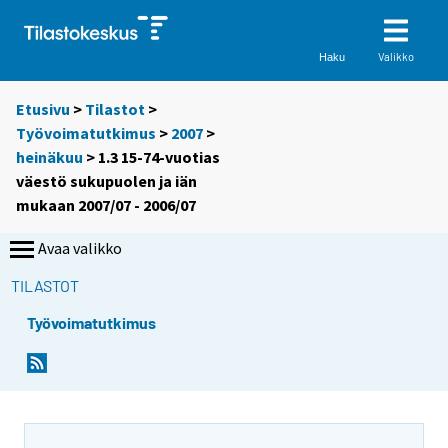
Valikko
Haku
Etusivu
>
Tilastot
>
Työvoimatutkimus
>
2007
>
heinäkuu
> 1.3 15-74-vuotias
väestö sukupuolen ja iän
mukaan 2007/07 - 2006/07
Avaa valikko
TILASTOT
Työvoimatutkimus