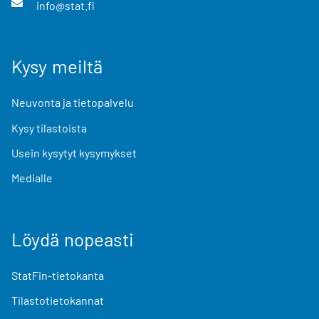
info@stat.fi
Kysy meiltä
Neuvonta ja tietopalvelu
Kysy tilastoista
Usein kysytyt kysymykset
Medialle
Löydä nopeasti
StatFin-tietokanta
Tilastotietokannat