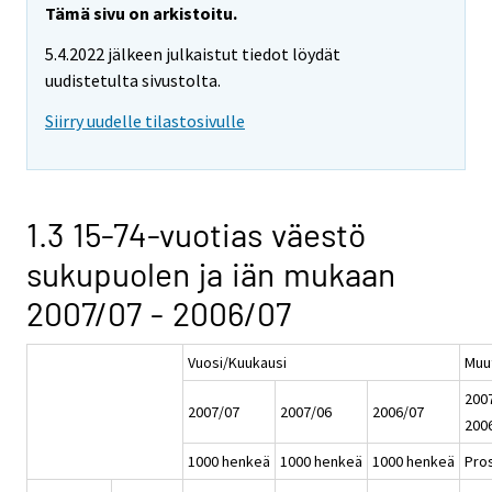
Tämä sivu on arkistoitu.
5.4.2022 jälkeen julkaistut tiedot löydät
uudistetulta sivustolta.
Siirry uudelle tilastosivulle
1.3 15-74-vuotias väestö
sukupuolen ja iän mukaan
2007/07 - 2006/07
Vuosi/Kuukausi
Muu
2007
2007/07
2007/06
2006/07
200
1000 henkeä
1000 henkeä
1000 henkeä
Pros