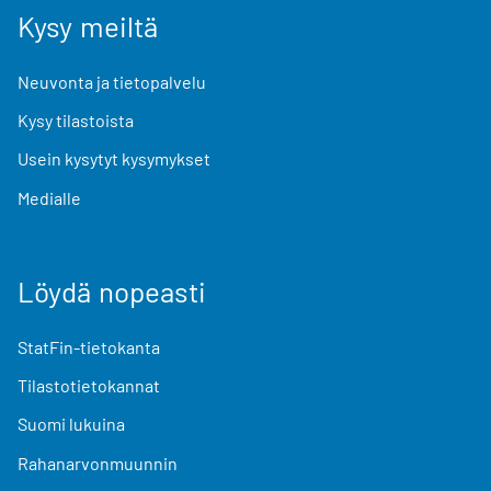
Kysy meiltä
Neuvonta ja tietopalvelu
Kysy tilastoista
Usein kysytyt kysymykset
Medialle
Löydä nopeasti
StatFin-tietokanta
Tilastotietokannat
Suomi lukuina
Rahanarvonmuunnin