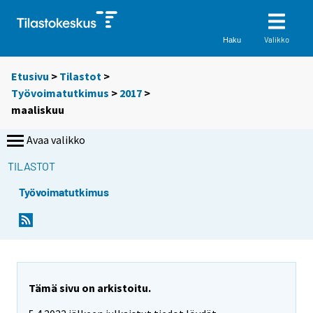
Valikko
Haku
Etusivu
>
Tilastot
>
Työvoimatutkimus
>
2017
>
maaliskuu
Avaa valikko
TILASTOT
Työvoimatutkimus
Tämä sivu on arkistoitu.