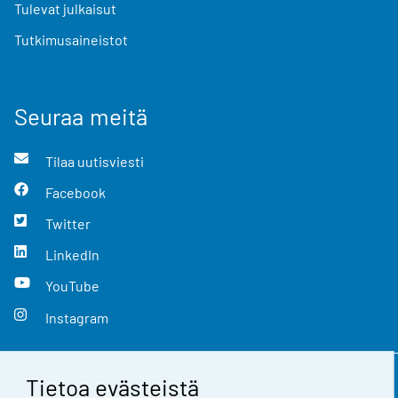
Tulevat julkaisut
Tutkimusaineistot
Seuraa meitä
Tilaa uutisviesti
Facebook
Twitter
LinkedIn
YouTube
Instagram
Tietoa evästeistä
Yhteystiedot