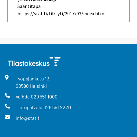
Saantitapa:
https://stat.fi/til/tyti/2017/03/index.html
Työpajankatu
13
00580
Helsinki
Vaihde
029 551 1000
Tietopalvelu
029 551 2220
info@stat.fi