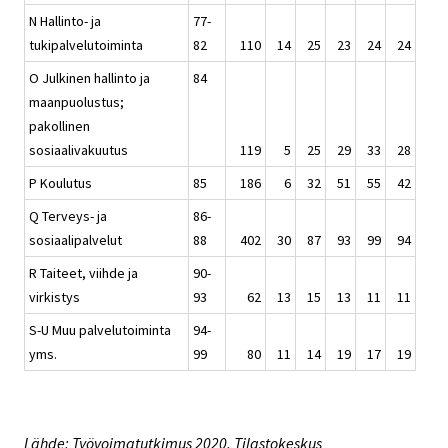
N Hallinto- ja
77-
tukipalvelutoiminta
82
110
14
25
23
24
24
O Julkinen hallinto ja
84
maanpuolustus;
pakollinen
sosiaalivakuutus
119
5
25
29
33
28
P Koulutus
85
186
6
32
51
55
42
Q Terveys- ja
86-
sosiaalipalvelut
88
402
30
87
93
99
94
R Taiteet, viihde ja
90-
virkistys
93
62
13
15
13
11
11
S-U Muu palvelutoiminta
94-
yms.
99
80
11
14
19
17
19
Lähde: Työvoimatutkimus 2020. Tilastokeskus