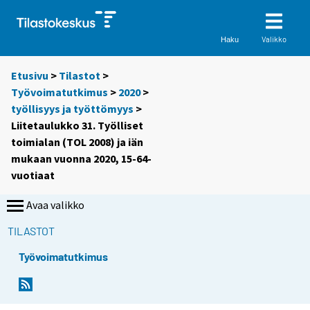
Valikko
Haku
Etusivu
>
Tilastot
>
Työvoimatutkimus
>
2020
>
työllisyys ja työttömyys
>
Liitetaulukko 31. Työlliset
toimialan (TOL 2008) ja iän
mukaan vuonna 2020, 15-64-
vuotiaat
Avaa valikko
TILASTOT
Työvoimatutkimus