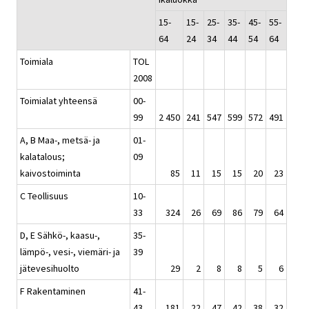
15-
15-
25-
35-
45-
55-
64
24
34
44
54
64
Toimiala
TOL
2008
Toimialat yhteensä
00-
99
2 450
241
547
599
572
491
A, B Maa-, metsä- ja
01-
kalatalous;
09
kaivostoiminta
85
11
15
15
20
23
C Teollisuus
10-
33
324
26
69
86
79
64
D, E Sähkö-, kaasu-,
35-
lämpö-, vesi-, viemäri- ja
39
jätevesihuolto
29
2
8
8
5
6
F Rakentaminen
41-
43
181
22
47
42
38
32