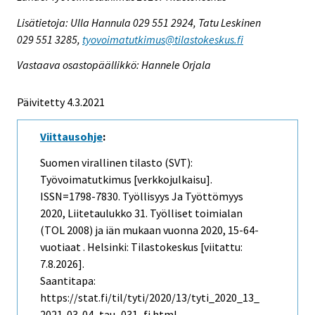
Lisätietoja: Ulla Hannula 029 551 2924, Tatu Leskinen
029 551 3285,
tyovoimatutkimus@tilastokeskus.fi
Vastaava osastopäällikkö: Hannele Orjala
Päivitetty 4.3.2021
Viittausohje
:
Suomen virallinen tilasto (SVT):
Työvoimatutkimus [verkkojulkaisu].
ISSN=1798-7830.
Työllisyys Ja Työttömyys
2020, Liitetaulukko 31. Työlliset toimialan
(TOL 2008) ja iän mukaan vuonna 2020, 15-64-
vuotiaat . Helsinki: Tilastokeskus [viitattu:
7.8.2026].
Saantitapa:
https://stat.fi/til/tyti/2020/13/tyti_2020_13_
2021-03-04_tau_031_fi.html