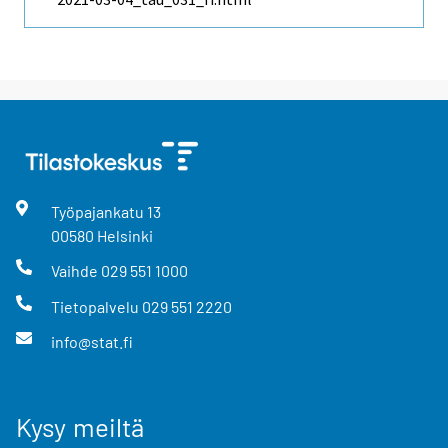
Työpajankatu
13
00580
Helsinki
Vaihde
029 551 1000
Tietopalvelu
029 551 2220
info@stat.fi
Kysy meiltä