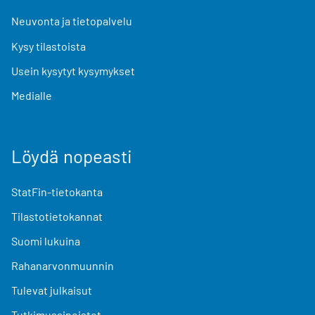
Neuvonta ja tietopalvelu
Kysy tilastoista
Usein kysytyt kysymykset
Medialle
Löydä nopeasti
StatFin-tietokanta
Tilastotietokannat
Suomi lukuina
Rahanarvonmuunnin
Tulevat julkaisut
Tutkimusaineistot