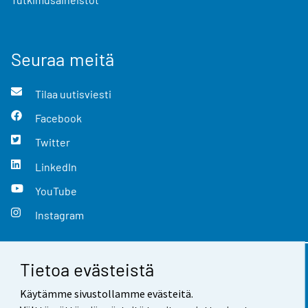
Seuraa meitä
Tilaa uutisviesti
Facebook
Twitter
LinkedIn
YouTube
Instagram
Tietoa evästeistä
Yhteystiedot
Käytämme sivustollamme evästeitä.
Palaute