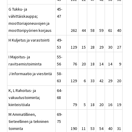
G Tukku- ja
45-
vähittäiskauppa;
47
moottoriajoneuvojen ja
moottoripyörien korjaus
262
44
58
59
61
40
H Kuljetus ja varastointi
49-
53
129
15
28
29
30
27
I Majoitus- ja
55-
ravitsemistoiminta
56
76
20
18
14
14
9
J Informaatio ja viestintä
58-
63
129
6
33
42
29
20
K, L Rahoitus- ja
64-
vakuutustoiminta;
68
kiinteistöala
79
5
18
20
16
19
M Ammatillinen,
69-
tieteellinen ja tekninen
75
toiminta
190
11
53
54
40
31