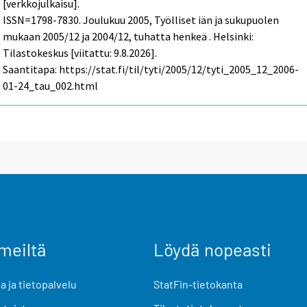
[verkkojulkaisu].
ISSN=1798-7830.
Joulukuu
2005, Työlliset iän ja sukupuolen
mukaan 2005/12 ja 2004/12, tuhatta henkeä . Helsinki:
Tilastokeskus [viitattu: 9.8.2026].
Saantitapa: https://stat.fi/til/tyti/2005/12/tyti_2005_12_2006-
01-24_tau_002.html
meiltä
Löydä nopeasti
 ja tietopalvelu
StatFin-tietokanta