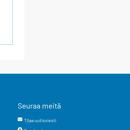
Seuraa meitä
Tilaa uutisviesti