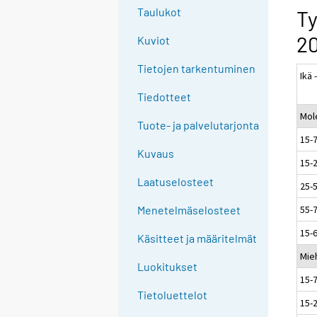
e
Taulukot
Ty
e
20
Kuviot
n
p
Tietojen tarkentuminen
Ikä 
a
l
Tiedotteet
v
Mol
Tuote- ja palvelutarjonta
e
15-
l
Kuvaus
15-
u
u
Laatuselosteet
25-
n
55-
Menetelmäselosteet
.
15-
Käsitteet ja määritelmät
Mie
Luokitukset
15-
Tietoluettelot
15-