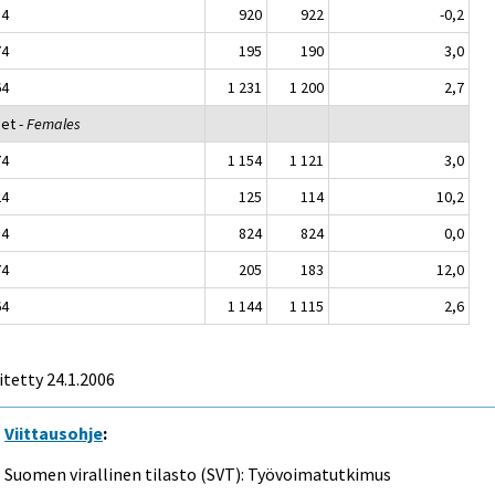
54
920
922
-0,2
74
195
190
3,0
64
1 231
1 200
2,7
set -
Females
74
1 154
1 121
3,0
24
125
114
10,2
54
824
824
0,0
74
205
183
12,0
64
1 144
1 115
2,6
itetty
24.1.2006
Viittausohje
:
Suomen virallinen tilasto (SVT): Työvoimatutkimus