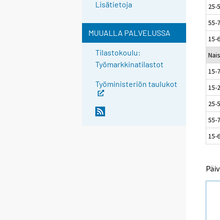
Lisätietoja
25-
55-
MUUALLA PALVELUSSA
15-
Tilastokoulu:
Nai
Työmarkkinatilastot
15-
Työministeriön taulukot
15-
25-
55-
15-
Päiv