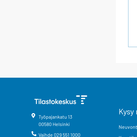
Kysy 
Työpajankatu
13
00580
Helsinki
Neuvonta
Vaihde
029 551 1000