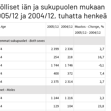
ölliset iän ja sukupuolen mukaan
05/12 ja 2004/12, tuhatta henkeä
-
Age
2005/12
2004/12
Muutos -
Change
, %
2005/12 - 2004/12
emmat sukupuolet -
Both sexes
74
2 399
2 336
2,7
24
254
218
16,7
54
1 744
1 746
-0,1
74
400
372
7,4
64
2 375
2 314
2,7
het -
Males
74
1 244
1 216
2,3
24
129
104
23,8