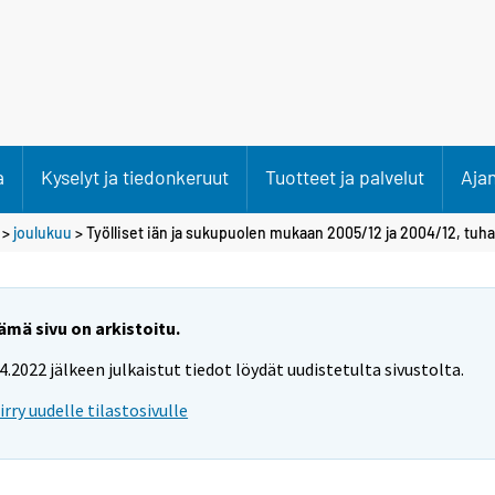
a
Kyselyt ja tiedonkeruut
Tuotteet ja palvelut
Aja
>
joulukuu
> Työlliset iän ja sukupuolen mukaan 2005/12 ja 2004/12, tuh
ämä sivu on arkistoitu.
.4.2022 jälkeen julkaistut tiedot löydät uudistetulta sivustolta.
iirry uudelle tilastosivulle