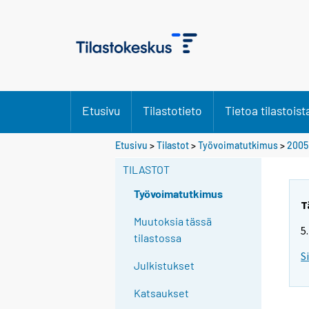
Etusivu
Tilastotieto
Tietoa tilastoist
S
Etusivu
>
Tilastot
>
Työvoimatutkimus
>
2005
i
TILASTOT
i
r
Työvoimatutkimus
r
T
y
Muutoksia tässä
5
t
tilastossa
t
S
Julkistukset
o
i
Katsaukset
s