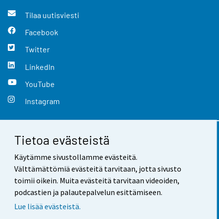
Tilaa uutisviesti
Facebook
Twitter
LinkedIn
YouTube
Instagram
Tietoa evästeistä
Yhteystiedot
Käytämme sivustollamme evästeitä.
Palaute
Välttämättömiä evästeitä tarvitaan, jotta sivusto
toimii oikein. Muita evästeitä tarvitaan videoiden,
Käyttöehdot
podcastien ja palautepalvelun esittämiseen.
Tietosuoja
Lue lisää evästeistä.