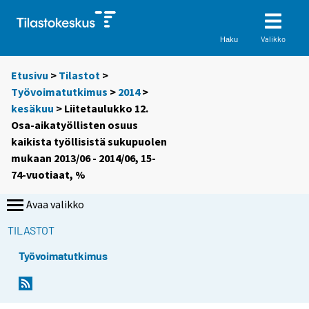
Valikko
Haku
Etusivu
>
Tilastot
>
Työvoimatutkimus
>
2014
>
kesäkuu
> Liitetaulukko 12.
Osa-aikatyöllisten osuus
kaikista työllisistä sukupuolen
mukaan 2013/06 - 2014/06, 15-
74-vuotiaat, %
Avaa valikko
TILASTOT
Työvoimatutkimus