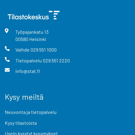
Työpajankatu
13
00580
Helsinki
Vaihde
029 551 1000
Tietopalvelu
029 551 2220
info@stat.fi
Kysy meiltä
Neuvonta ja tietopalvelu
Kysy tilastoista
Usein kysytyt kysymykset