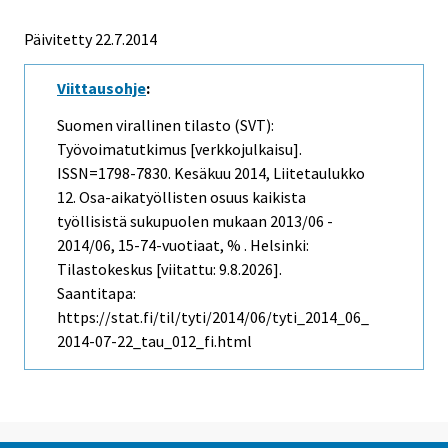
Päivitetty 22.7.2014
Viittausohje
:
Suomen virallinen tilasto (SVT):
Työvoimatutkimus [verkkojulkaisu].
ISSN=1798-7830.
Kesäkuu
2014, Liitetaulukko
12. Osa-aikatyöllisten osuus kaikista
työllisistä sukupuolen mukaan 2013/06 -
2014/06, 15-74-vuotiaat, % . Helsinki:
Tilastokeskus [viitattu: 9.8.2026].
Saantitapa:
https://stat.fi/til/tyti/2014/06/tyti_2014_06_
2014-07-22_tau_012_fi.html