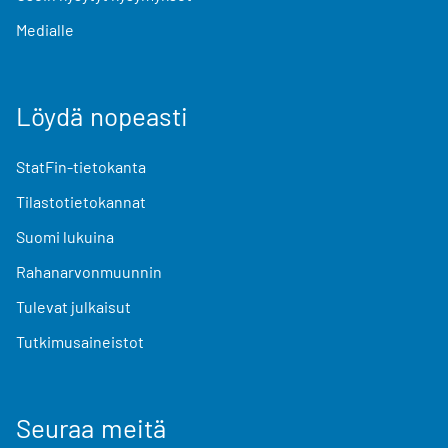
Medialle
Löydä nopeasti
StatFin-tietokanta
Tilastotietokannat
Suomi lukuina
Rahanarvonmuunnin
Tulevat julkaisut
Tutkimusaineistot
Seuraa meitä