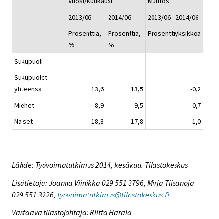
Vuosi/Kuukausi
Muutos
2013/06
2014/06
2013/06 - 2014/06
Prosenttia,
Prosenttia,
Prosenttiyksikköä
%
%
Sukupuoli
Sukupuolet
yhteensä
13,6
13,5
-0,2
Miehet
8,9
9,5
0,7
Naiset
18,8
17,8
-1,0
Lähde: Työvoimatutkimus 2014, kesäkuu. Tilastokeskus
Lisätietoja: Joanna Viinikka 029 551 3796, Mirja Tiisanoja
029 551 3226,
tyovoimatutkimus@tilastokeskus.fi
Vastaava tilastojohtaja: Riitta Harala