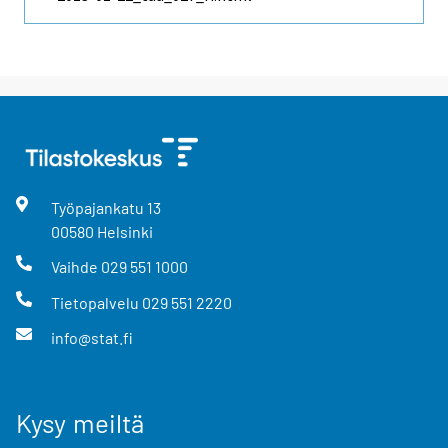
Työpajankatu
13
00580
Helsinki
Vaihde
029 551 1000
Tietopalvelu
029 551 2220
info@stat.fi
Kysy meiltä