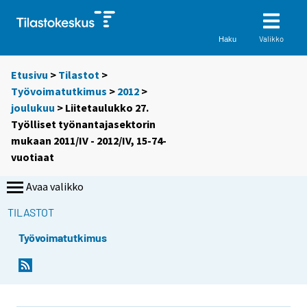
Valikko
Haku
Etusivu
>
Tilastot
>
Työvoimatutkimus
>
2012
>
joulukuu
> Liitetaulukko 27.
Työlliset työnantajasektorin
mukaan 2011/IV - 2012/IV, 15-74-
vuotiaat
Avaa valikko
TILASTOT
Työvoimatutkimus