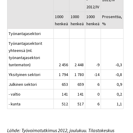
2012/IV
1000
1000
1000
Prosenttia,
henkeä
henkeä
henkeä
%
Työnantajasektori
Työnantajasektorit
yhteensä (ml.
työnantajasektori
tuntematon)
2 456
2 448
-9
-0,3
Yksityinen sektori
1 794
1 780
-14
-0,8
Julkinen sektori
653
659
6
0,9
- valtio
141
141
0
0,2
- kunta
512
517
6
1,1
Lähde: Työvoimatutkimus 2012, joulukuu. Tilastokeskus