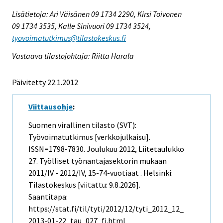
Lisätietoja: Ari Väisänen 09 1734 2290, Kirsi Toivonen
09 1734 3535, Kalle Sinivuori 09 1734 3524,
tyovoimatutkimus@tilastokeskus.fi
Vastaava tilastojohtaja: Riitta Harala
Päivitetty 22.1.2012
Viittausohje
:
Suomen virallinen tilasto (SVT):
Työvoimatutkimus [verkkojulkaisu].
ISSN=1798-7830.
Joulukuu
2012, Liitetaulukko
27. Työlliset työnantajasektorin mukaan
2011/IV - 2012/IV, 15-74-vuotiaat . Helsinki:
Tilastokeskus [viitattu: 9.8.2026].
Saantitapa:
https://stat.fi/til/tyti/2012/12/tyti_2012_12_
2013-01-22_tau_027_fi.html