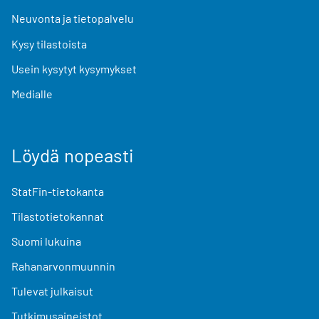
Neuvonta ja tietopalvelu
Kysy tilastoista
Usein kysytyt kysymykset
Medialle
Löydä nopeasti
StatFin-tietokanta
Tilastotietokannat
Suomi lukuina
Rahanarvonmuunnin
Tulevat julkaisut
Tutkimusaineistot