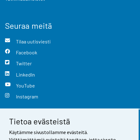
Seuraa meitä
Tilaa uutisviesti
Facebook
Twitter
LinkedIn
YouTube
Instagram
Tietoa evästeistä
Yhteystiedot
Käytämme sivustollamme evästeitä.
Palaute
Välttämättömiä evästeitä tarvitaan, jotta sivusto