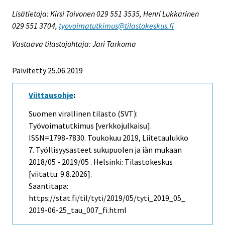
Lisätietoja: Kirsi Toivonen 029 551 3535, Henri Lukkarinen
029 551 3704,
tyovoimatutkimus@tilastokeskus.fi
Vastaava tilastojohtaja: Jari Tarkoma
Päivitetty 25.06.2019
Viittausohje
:
Suomen virallinen tilasto (SVT):
Työvoimatutkimus [verkkojulkaisu].
ISSN=1798-7830.
Toukokuu
2019, Liitetaulukko
7. Työllisyysasteet sukupuolen ja iän mukaan
2018/05 - 2019/05 . Helsinki: Tilastokeskus
[viitattu: 9.8.2026].
Saantitapa:
https://stat.fi/til/tyti/2019/05/tyti_2019_05_
2019-06-25_tau_007_fi.html