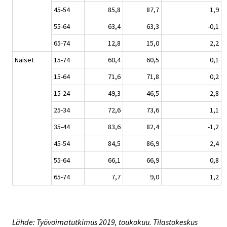
45-54
85,8
87,7
1,9
55-64
63,4
63,3
-0,1
65-74
12,8
15,0
2,2
Naiset
15-74
60,4
60,5
0,1
15-64
71,6
71,8
0,2
15-24
49,3
46,5
-2,8
25-34
72,6
73,6
1,1
35-44
83,6
82,4
-1,2
45-54
84,5
86,9
2,4
55-64
66,1
66,9
0,8
65-74
7,7
9,0
1,2
Lähde: Työvoimatutkimus 2019, toukokuu. Tilastokeskus