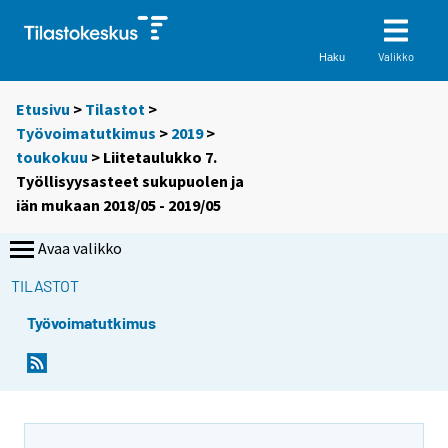
Valikko
Haku
Etusivu
>
Tilastot
>
Työvoimatutkimus
>
2019
>
toukokuu
> Liitetaulukko 7.
Työllisyysasteet sukupuolen ja
iän mukaan 2018/05 - 2019/05
Avaa valikko
TILASTOT
Työvoimatutkimus