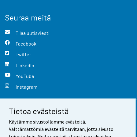
Seuraa meitä
Tilaa uutisviesti
Facebook
Twitter
LinkedIn
YouTube
Instagram
Tietoa evästeistä
Yhteystiedot
Käytämme sivustollamme evästeitä.
Palaute
Välttämättömiä evästeitä tarvitaan, jotta sivusto
toimii oikein. Muita evästeitä tarvitaan videoiden,