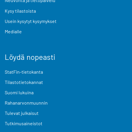
Neuvonta ja tietopalvelu
Kysy tilastoista
Usein kysytyt kysymykset
Medialle
Löydä nopeasti
StatFin-tietokanta
Tilastotietokannat
Suomi lukuina
Rahanarvonmuunnin
Tulevat julkaisut
Tutkimusaineistot