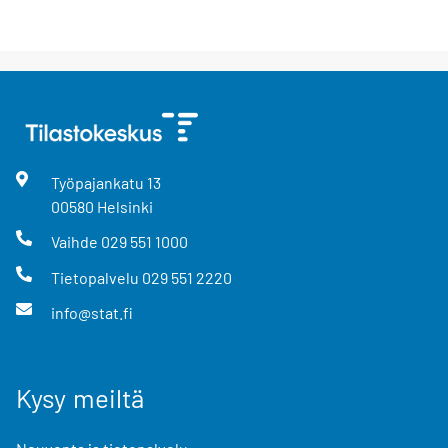
Työpajankatu
13
00580
Helsinki
Vaihde
029 551 1000
Tietopalvelu
029 551 2220
info@stat.fi
Kysy meiltä