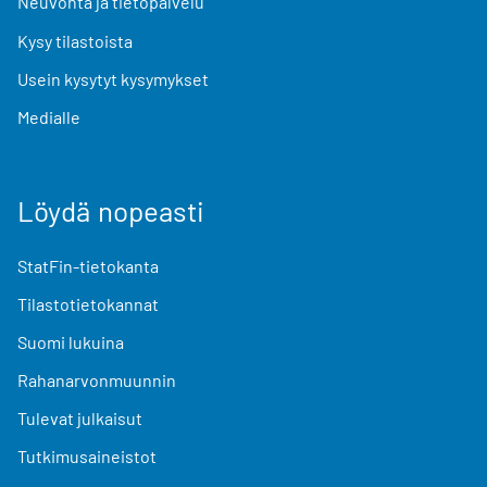
Neuvonta ja tietopalvelu
Kysy tilastoista
Usein kysytyt kysymykset
Medialle
Löydä nopeasti
StatFin-tietokanta
Tilastotietokannat
Suomi lukuina
Rahanarvonmuunnin
Tulevat julkaisut
Tutkimusaineistot