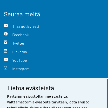
Seuraa meitä
Tilaa uutisviesti
Facebook
Twitter
LinkedIn
YouTube
Instagram
Tietoa evästeistä
Yhteystiedot
Käytämme sivustollamme evästeitä.
Palaute
Välttämättömiä evästeitä tarvitaan, jotta sivusto
toimii oikein. Muita evästeitä tarvitaan videoiden,