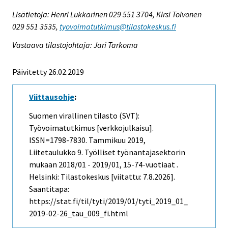
Lisätietoja: Henri Lukkarinen 029 551 3704, Kirsi Toivonen
029 551 3535,
tyovoimatutkimus@tilastokeskus.fi
Vastaava tilastojohtaja: Jari Tarkoma
Päivitetty 26.02.2019
Viittausohje
:
Suomen virallinen tilasto (SVT):
Työvoimatutkimus [verkkojulkaisu].
ISSN=1798-7830.
Tammikuu
2019,
Liitetaulukko 9. Työlliset työnantajasektorin
mukaan 2018/01 - 2019/01, 15-74-vuotiaat .
Helsinki: Tilastokeskus [viitattu: 7.8.2026].
Saantitapa:
https://stat.fi/til/tyti/2019/01/tyti_2019_01_
2019-02-26_tau_009_fi.html