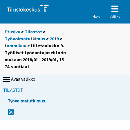
Valikko
Haku
Etusivu
>
Tilastot
>
Työvoimatutkimus
>
2019
>
tammikuu
> Liitetaulukko 9.
Työlliset työnantajasektorin
mukaan 2018/01 - 2019/01, 15-
74-vuotiaat
Avaa valikko
TILASTOT
Työvoimatutkimus