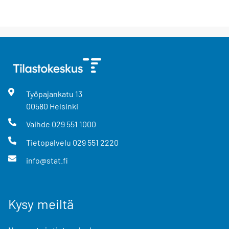
Työpajankatu
13
00580
Helsinki
Vaihde
029 551 1000
Tietopalvelu
029 551 2220
info@stat.fi
Kysy meiltä