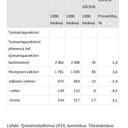
2019/01
1000
1000
1000
Prosenttia,
henkeä
henkeä
henkeä
%
Työnantajasektori
Työnantajasektorit
yhteensä (ml.
työnantajasektori
tuntematon)
2 462
2 498
35
1,4
Yksityinen sektori
1 781
1 845
65
3,6
Julkinen sektori
673
650
-23
-3,4
- valtio
139
132
-6
-4,5
- kunta
534
517
-17
-3,1
Lähde: Työvoimatutkimus 2019, tammikuu. Tilastokeskus