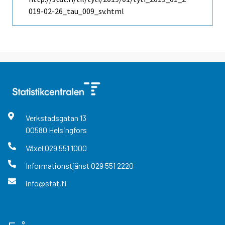
019-02-26_tau_009_sv.html
Verkstadsgatan
13
00580
Helsingfors
Växel
029 551 1000
Informationstjänst
029 551 2220
info@stat.fi