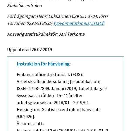
Statistikcentralen
Förfrågningar: Henri Lukkarinen 029 551 3704, Kirsi
Toivonen 029 551 3535,
tyovoimatutkimus@stat.fi
Ansvarig statistikdirektör: Jari Tarkoma
Uppdaterad 26.02.2019
Instruktion för hänvisning
:
Finlands officiella statistik (FOS):
Arbetskraftsundersökning [e-publikation].
ISSN=1798-7849.
Januari
2019, Tabellbilaga 9.
Sysselsatta i åldern 15-74 år efter
arbetsgivarsektor 2018/01 - 2019/01 .
Helsingfors: Statistikcentralen [hänvisat:
9.8.2026].
Åtkomstsätt:
http://stat.fi/til/tyti/2019/01/tyti_2019_01_2