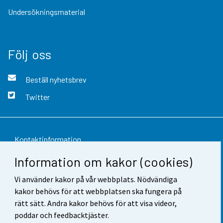
Undersökningsmaterial
Följ oss
Beställ nyhetsbrev
Twitter
Kontaktinformation
Information om kakor (cookies)
Respons
Vi använder kakor på vår webbplats. Nödvändiga
Användarvillkor
kakor behövs för att webbplatsen ska fungera på
Dataskydd
rätt sätt. Andra kakor behövs för att visa videor,
poddar och feedbacktjäster.
Tillgänglighet