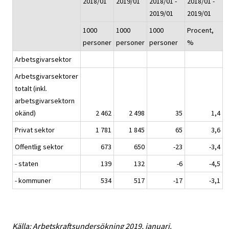
2018/01
2019/01
2018/01 -
2018/01 -
2019/01
2019/01
1000
1000
1000
Procent,
personer
personer
personer
%
Arbetsgivarsektor
Arbetsgivarsektorer
totalt (inkl.
arbetsgivarsektorn
okänd)
2 462
2 498
35
1,4
Privat sektor
1 781
1 845
65
3,6
Offentlig sektor
673
650
-23
-3,4
- staten
139
132
-6
-4,5
- kommuner
534
517
-17
-3,1
Källa: Arbetskraftsundersökning 2019, januari.