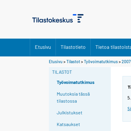
Etusivu
Tilastotieto
Tietoa tilastoist
Y
Etusivu
>
Tilastot
>
Työvoimatutkimus
>
2007
o
TILASTOT
u
a
Työvoimatutkimus
r
T
e
Muutoksia tässä
5
m
tilastossa
o
S
Julkistukset
v
i
Katsaukset
n