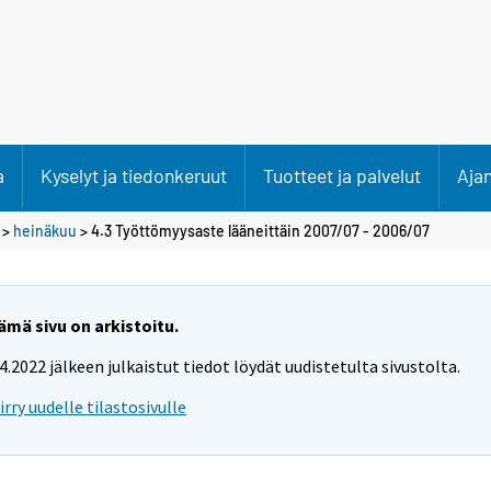
a
Kyselyt ja tiedonkeruut
Tuotteet ja palvelut
Aja
>
heinäkuu
> 4.3 Työttömyysaste lääneittäin 2007/07 - 2006/07
ämä sivu on arkistoitu.
.4.2022 jälkeen julkaistut tiedot löydät uudistetulta sivustolta.
iirry uudelle tilastosivulle