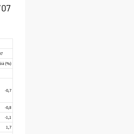
/07
07
köä (%)
-0,7
-0,8
-1,1
1,7