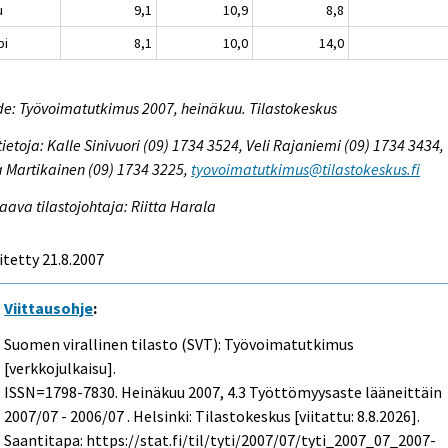
u
9,1
10,9
8,8
pi
8,1
10,0
14,0
e: Työvoimatutkimus 2007, heinäkuu. Tilastokeskus
tietoja: Kalle Sinivuori (09) 1734 3524, Veli Rajaniemi (09) 1734 3434,
 Martikainen (09) 1734 3225,
tyovoimatutkimus@tilastokeskus.fi
aava tilastojohtaja: Riitta Harala
itetty 21.8.2007
Viittausohje
:
Suomen virallinen tilasto (SVT): Työvoimatutkimus
[verkkojulkaisu].
ISSN=1798-7830.
Heinäkuu
2007, 4.3 Työttömyysaste lääneittäin
2007/07 - 2006/07 . Helsinki: Tilastokeskus [viitattu: 8.8.2026].
Saantitapa: https://stat.fi/til/tyti/2007/07/tyti_2007_07_2007-