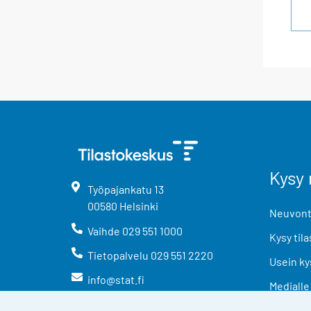
Kysy 
Työpajankatu
13
00580
Helsinki
Neuvonta
Vaihde
029 551 1000
Kysy tila
Tietopalvelu
029 551 2220
Usein ky
info@stat.fi
Medialle