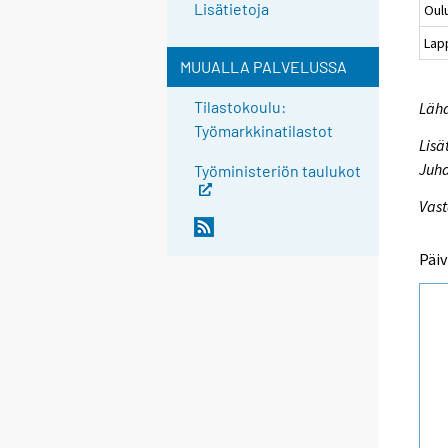
Lisätietoja
Oul
Lap
MUUALLA PALVELUSSA
Tilastokoulu:
Lähd
Työmarkkinatilastot
Lisä
Juha
Työministeriön taulukot
Vast
Päiv