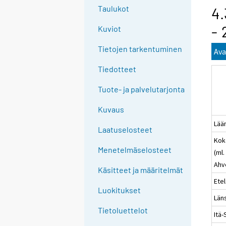
g
Taulukot
4.
t
- 
Kuviot
o
a
Tietojen tarkentuminen
Ava
n
o
Tiedotteet
t
Tuote- ja palvelutarjonta
h
e
Kuvaus
r
Lää
s
Laatuselosteet
Kok
e
Menetelmäselosteet
(ml.
r
Ahv
v
Käsitteet ja määritelmät
i
Ete
c
Luokitukset
Län
e
Tietoluettelot
.
Itä