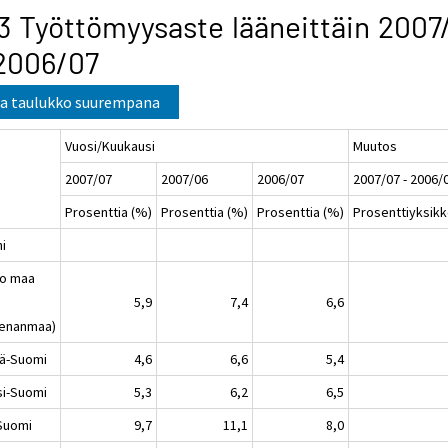
3 Työttömyysaste lääneittäin 2007
2006/07
a taulukko suurempana
Vuosi/Kuukausi
Muutos
2007/07
2007/06
2006/07
2007/07 - 2006/
Prosenttia (%)
Prosenttia (%)
Prosenttia (%)
Prosenttiyksik
ni
o maa
5,9
7,4
6,6
enanmaa)
lä-Suomi
4,6
6,6
5,4
si-Suomi
5,3
6,2
6,5
-Suomi
9,7
11,1
8,0