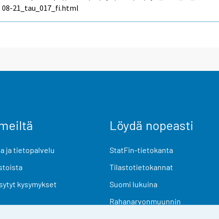
08-21_tau_017_fi.html
meiltä
Löydä nopeasti
 ja tietopalvelu
StatFin-tietokanta
stoista
Tilastotietokannat
sytyt kysymykset
Suomi lukuina
Rahanarvonmuunnin
Tulevat julkaisut