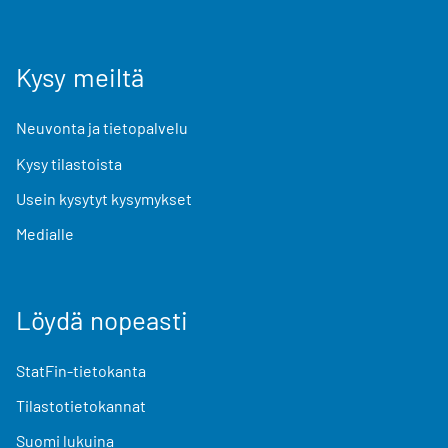
Kysy meiltä
Neuvonta ja tietopalvelu
Kysy tilastoista
Usein kysytyt kysymykset
Medialle
Löydä nopeasti
StatFin-tietokanta
Tilastotietokannat
Suomi lukuina