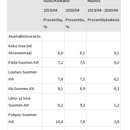
Vuosi/Kuukausi
Muutos
2019/04
2020/04
2019/04 - 2020/04
Prosenttia,
Prosenttia,
Prosenttiyksikköä
%
%
Aluehallintovirasto
Koko maa (ml.
Ahvenanmaa)
8,0
8,1
0,1
Etelä-Suomen AVI
7,2
7,5
0,3
Lounais-Suomen
AVI
7,6
7,5
-0,1
Itä-Suomen AVI
9,1
8,9
-0,2
Länsi- ja Sisä-
Suomen AVI
8,2
9,3
1,2
Pohjois-Suomen
AVI
10,4
7,6
-2,8