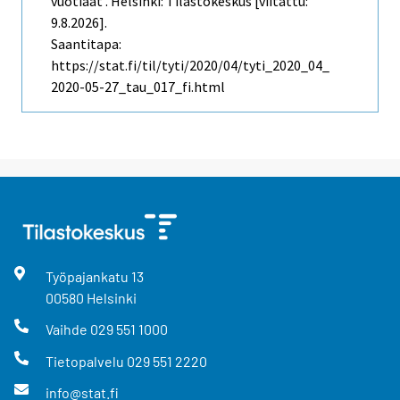
vuotiaat . Helsinki: Tilastokeskus [viitattu:
9.8.2026].
Saantitapa:
https://stat.fi/til/tyti/2020/04/tyti_2020_04_
2020-05-27_tau_017_fi.html
Työpajankatu
13
00580
Helsinki
Vaihde
029 551 1000
Tietopalvelu
029 551 2220
info@stat.fi