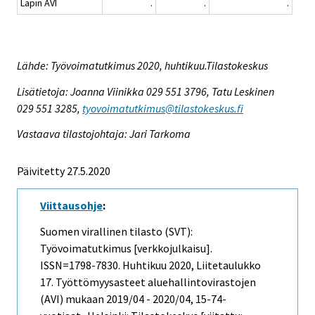
Lapin AVI
.
.
.
Lähde: Työvoimatutkimus 2020, huhtikuu.Tilastokeskus
Lisätietoja: Joanna Viinikka 029 551 3796, Tatu Leskinen
029 551 3285,
tyovoimatutkimus@tilastokeskus.fi
Vastaava tilastojohtaja: Jari Tarkoma
Päivitetty 27.5.2020
Viittausohje
:
Suomen virallinen tilasto (SVT):
Työvoimatutkimus [verkkojulkaisu].
ISSN=1798-7830.
Huhtikuu
2020, Liitetaulukko
17. Työttömyysasteet aluehallintovirastojen
(AVI) mukaan 2019/04 - 2020/04, 15-74-