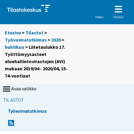
Valikko
Haku
Etusivu
>
Tilastot
>
Työvoimatutkimus
>
2020
>
huhtikuu
> Liitetaulukko 17.
Työttömyysasteet
aluehallintovirastojen (AVI)
mukaan 2019/04 - 2020/04, 15-
74-vuotiaat
Avaa valikko
TILASTOT
Työvoimatutkimus