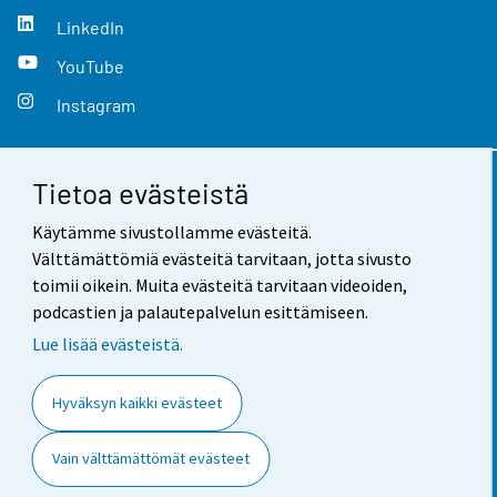
LinkedIn
YouTube
Instagram
Tietoa evästeistä
Yhteystiedot
Käytämme sivustollamme evästeitä.
Palaute
Välttämättömiä evästeitä tarvitaan, jotta sivusto
toimii oikein. Muita evästeitä tarvitaan videoiden,
Käyttöehdot
podcastien ja palautepalvelun esittämiseen.
Tietosuoja
Lue lisää evästeistä.
Saavutettavuus
Hyväksyn kaikki evästeet
Tietoa sivustosta
Vain välttämättömät evästeet
Evästeasetukset