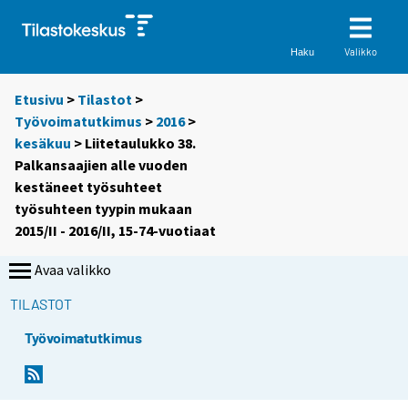
Valikko
Haku
Etusivu
>
Tilastot
>
Työvoimatutkimus
>
2016
>
kesäkuu
> Liitetaulukko 38.
Palkansaajien alle vuoden
kestäneet työsuhteet
työsuhteen tyypin mukaan
2015/II - 2016/II, 15-74-vuotiaat
Avaa valikko
TILASTOT
Työvoimatutkimus