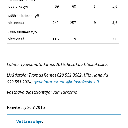
osa-aikatyö
69
68
-1
-1,6
Määräaikainen työ
yhteensä
248
257
9
3,6
Osa-aikainen työ
yhteensä
116
119
3
2,8
Lähde: Työvoimatutkimus 2016, kesäkuu.Tilastokeskus
Lisätietoja: Tuomas Remes 029 551 3682, Ulla Hannula
029 551 2924,
tyovoimatutkimus@tilastokeskus.fi
Vastaava tilastojohtaja: Jari Tarkoma
Päivitetty 26.7.2016
Viittausohje
: