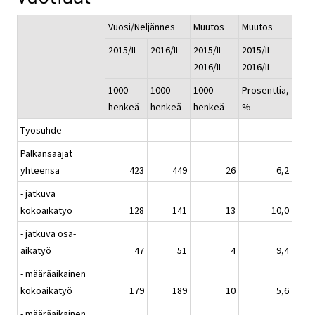
Vuosi/Neljännes
Muutos
Muutos
2015/II
2016/II
2015/II -
2015/II -
2016/II
2016/II
1000
1000
1000
Prosenttia,
henkeä
henkeä
henkeä
%
Työsuhde
Palkansaajat
yhteensä
423
449
26
6,2
- jatkuva
kokoaikatyö
128
141
13
10,0
- jatkuva osa-
aikatyö
47
51
4
9,4
- määräaikainen
kokoaikatyö
179
189
10
5,6
- määräaikainen