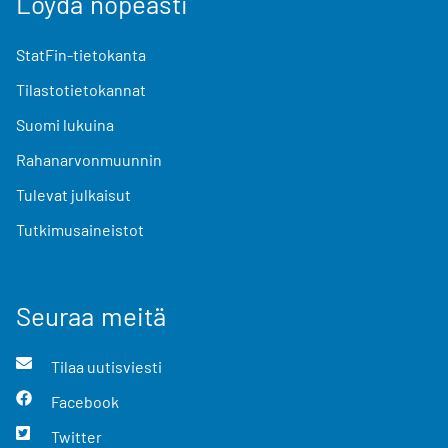
Löydä nopeasti
StatFin-tietokanta
Tilastotietokannat
Suomi lukuina
Rahanarvonmuunnin
Tulevat julkaisut
Tutkimusaineistot
Seuraa meitä
Tilaa uutisviesti
Facebook
Twitter