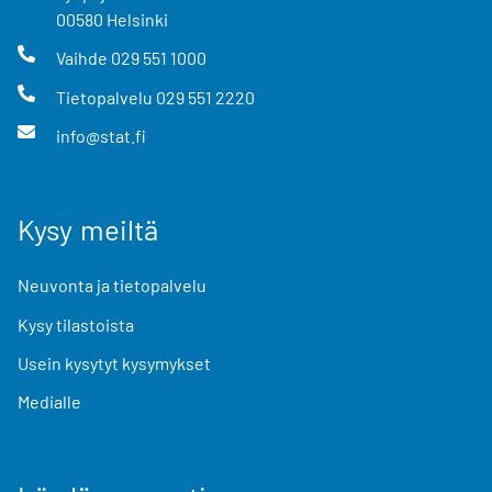
00580
Helsinki
Vaihde
029 551 1000
Tietopalvelu
029 551 2220
info@stat.fi
Kysy meiltä
Neuvonta ja tietopalvelu
Kysy tilastoista
Usein kysytyt kysymykset
Medialle