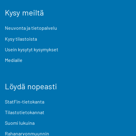
Kysy meiltä
Neuvonta ja tietopalvelu
Kysy tilastoista
Usein kysytyt kysymykset
Medialle
Löydä nopeasti
StatFin-tietokanta
Tilastotietokannat
Suomi lukuina
Rahanarvonmuunnin