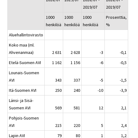
2019/07
2019/07
1000
1000
1000
Prosenttia,
henkilöä
henkilöä
henkilöä
%
Aluehallintovirasto
Koko maa (ml.
Ahvenanmaa)
2 631
2 628
-3
-0,1
Etelä-Suomen AVI
1 162
1 156
-6
-0,5
Lounais-Suomen
AVI
343
337
-5
-1,5
Itä-Suomen AVI
250
240
-10
-3,9
Länsi- ja Sisä-
Suomen AVI
569
581
12
2,1
Pohjois-Suomen
AVI
215
220
5
2,4
Lapin AVI
79
80
1
1,2