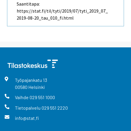
Saantitapa:
https://stat.fi/til/tyti/2019/07/tyti_2019_07_
2019-08-20_tau_010_fi.html
Työpajankatu
13
00580
Helsinki
Vaihde
029 551 1000
Tietopalvelu
029 551 2220
info@stat.fi