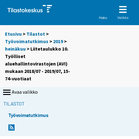
Valikko
Haku
Etusivu
>
Tilastot
>
Työvoimatutkimus
>
2019
>
heinäkuu
> Liitetaulukko 10.
Työlliset
aluehallintovirastojen (AVI)
mukaan 2018/07 - 2019/07, 15-
74-vuotiaat
Avaa valikko
TILASTOT
Työvoimatutkimus