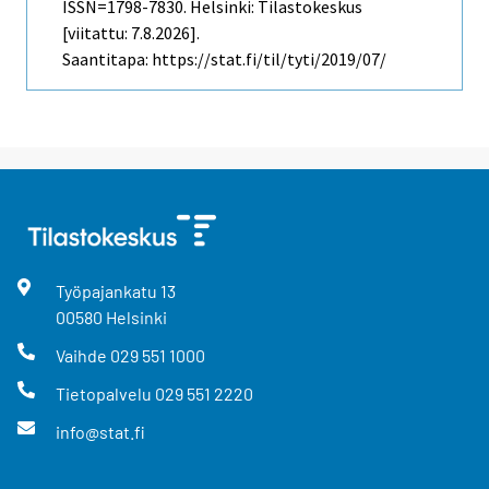
ISSN=1798-7830. Helsinki: Tilastokeskus
[viitattu: 7.8.2026].
Saantitapa: https://stat.fi/til/tyti/2019/07/
Työpajankatu
13
00580
Helsinki
Vaihde
029 551 1000
Tietopalvelu
029 551 2220
info@stat.fi