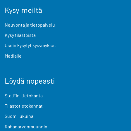
Kysy meiltä
Neuvonta ja tietopalvelu
Kysy tilastoista
Usein kysytyt kysymykset
Medialle
Löydä nopeasti
StatFin-tietokanta
Tilastotietokannat
Suomi lukuina
Rahanarvonmuunnin