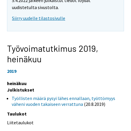
5.4.2022 jälkeen julkaistut tiedot löydät
uudistetulta sivustolta.
Siirry uudelle tilastosivulle
Työvoimatutkimus 2019,
heinäkuu
2019
heinäkuu
Julkistukset
Työllisten määrä pysyi lähes ennallaan, työttömyys
väheni vuoden takaiseen verrattuna
(20.8.2019)
Taulukot
Liitetaulukot