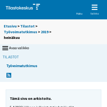
Valikko
Haku
Etusivu
>
Tilastot
>
Työvoimatutkimus
>
2019
>
heinäkuu
Avaa valikko
TILASTOT
Työvoimatutkimus
Tämä sivu on arkistoitu.