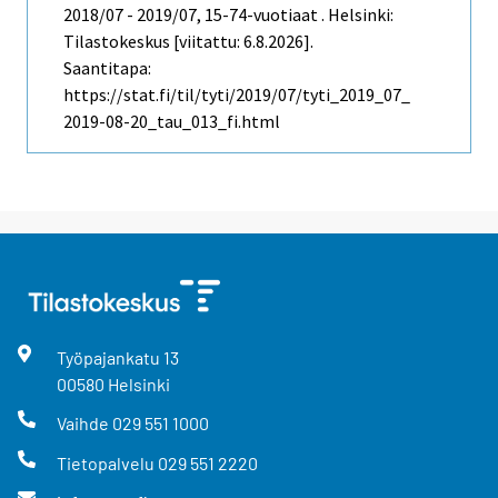
2018/07 - 2019/07, 15-74-vuotiaat . Helsinki:
Tilastokeskus [viitattu: 6.8.2026].
Saantitapa:
https://stat.fi/til/tyti/2019/07/tyti_2019_07_
2019-08-20_tau_013_fi.html
Työpajankatu
13
00580
Helsinki
Vaihde
029 551 1000
Tietopalvelu
029 551 2220