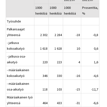
1000
1000
1000
Prosenttia,
henkilöä
henkilöä
henkilöä
%
Työsuhde
Palkansaajat
yhteensä
2 302
2 284
-18
-0,8
- jatkuva
kokoaikatyö
1 618
1 628
10
0,6
- jatkuva osa-
aikatyö
220
223
4
1,6
- määräaikainen
kokoaikatyö
346
330
-16
-4,6
- määräaikainen
osa-aikatyö
118
103
-15
-12,7
Määräaikainen työ
yhteensä
464
433
-31
-6,6