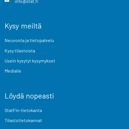
info@stat.fi
Kysy meiltä
Neuvonta ja tietopalvelu
Kysy tilastoista
Usein kysytyt kysymykset
Medialle
Löydä nopeasti
StatFin-tietokanta
Tilastotietokannat