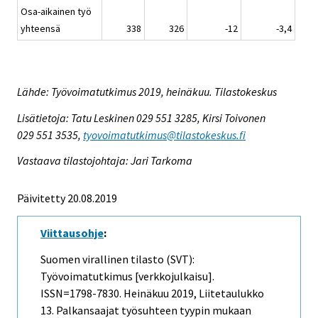
Osa-aikainen työ
yhteensä
338
326
-12
-3,4
Lähde: Työvoimatutkimus 2019, heinäkuu. Tilastokeskus
Lisätietoja: Tatu Leskinen 029 551 3285, Kirsi Toivonen
029 551 3535,
tyovoimatutkimus@tilastokeskus.fi
Vastaava tilastojohtaja: Jari Tarkoma
Päivitetty 20.08.2019
Viittausohje
:
Suomen virallinen tilasto (SVT):
Työvoimatutkimus [verkkojulkaisu].
ISSN=1798-7830.
Heinäkuu
2019, Liitetaulukko
13. Palkansaajat työsuhteen tyypin mukaan