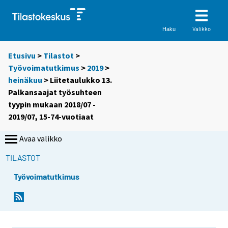
Valikko
Haku
Etusivu
>
Tilastot
>
Työvoimatutkimus
>
2019
>
heinäkuu
> Liitetaulukko 13.
Palkansaajat työsuhteen
tyypin mukaan 2018/07 -
2019/07, 15-74-vuotiaat
Avaa valikko
TILASTOT
Työvoimatutkimus