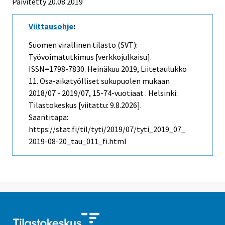
Päivitetty 20.08.2019
Viittausohje
:
Suomen virallinen tilasto (SVT):
Työvoimatutkimus [verkkojulkaisu].
ISSN=1798-7830.
Heinäkuu
2019, Liitetaulukko
11. Osa-aikatyölliset sukupuolen mukaan
2018/07 - 2019/07, 15-74-vuotiaat . Helsinki:
Tilastokeskus [viitattu: 9.8.2026].
Saantitapa:
https://stat.fi/til/tyti/2019/07/tyti_2019_07_
2019-08-20_tau_011_fi.html