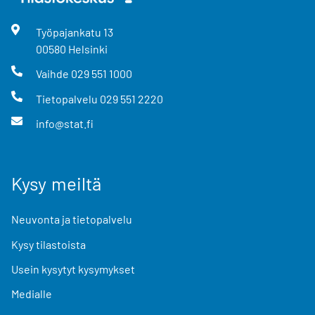
Työpajankatu
13
00580
Helsinki
Vaihde
029 551 1000
Tietopalvelu
029 551 2220
info@stat.fi
Kysy meiltä
Neuvonta ja tietopalvelu
Kysy tilastoista
Usein kysytyt kysymykset
Medialle