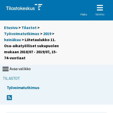
Valikko
Haku
Etusivu
>
Tilastot
>
Työvoimatutkimus
>
2019
>
heinäkuu
> Liitetaulukko 11.
Osa-aikatyölliset sukupuolen
mukaan 2018/07 - 2019/07, 15-
74-vuotiaat
Avaa valikko
TILASTOT
Työvoimatutkimus