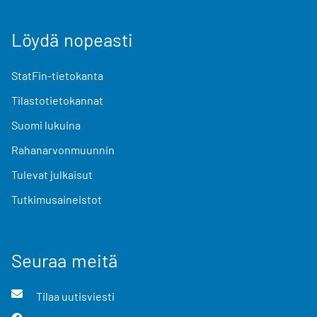
Löydä nopeasti
StatFin-tietokanta
Tilastotietokannat
Suomi lukuina
Rahanarvonmuunnin
Tulevat julkaisut
Tutkimusaineistot
Seuraa meitä
Tilaa uutisviesti