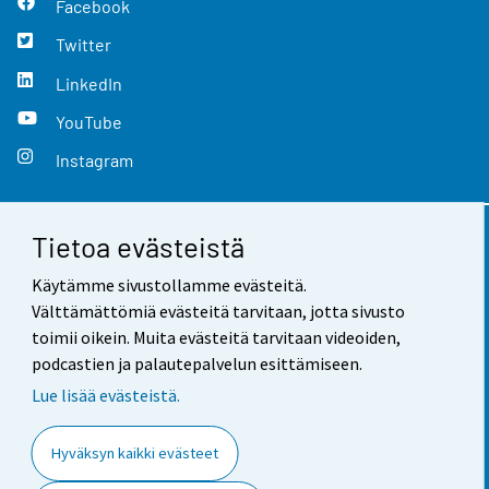
Facebook
Twitter
LinkedIn
YouTube
Instagram
Tietoa evästeistä
Yhteystiedot
Käytämme sivustollamme evästeitä.
Palaute
Välttämättömiä evästeitä tarvitaan, jotta sivusto
toimii oikein. Muita evästeitä tarvitaan videoiden,
Käyttöehdot
podcastien ja palautepalvelun esittämiseen.
Tietosuoja
Lue lisää evästeistä.
Saavutettavuus
Hyväksyn kaikki evästeet
Tietoa sivustosta