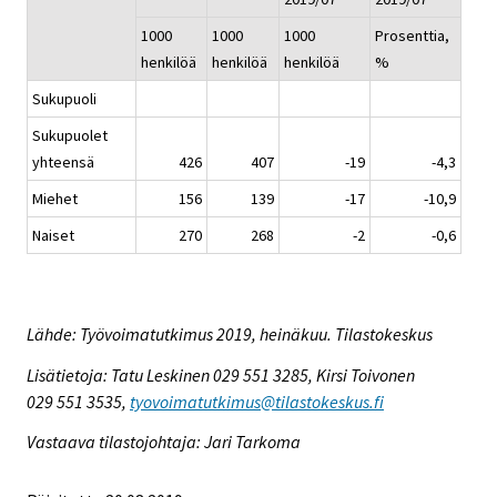
1000
1000
1000
Prosenttia,
henkilöä
henkilöä
henkilöä
%
Sukupuoli
Sukupuolet
yhteensä
426
407
-19
-4,3
Miehet
156
139
-17
-10,9
Naiset
270
268
-2
-0,6
Lähde: Työvoimatutkimus 2019, heinäkuu. Tilastokeskus
Lisätietoja: Tatu Leskinen 029 551 3285, Kirsi Toivonen
029 551 3535,
tyovoimatutkimus@tilastokeskus.fi
Vastaava tilastojohtaja: Jari Tarkoma