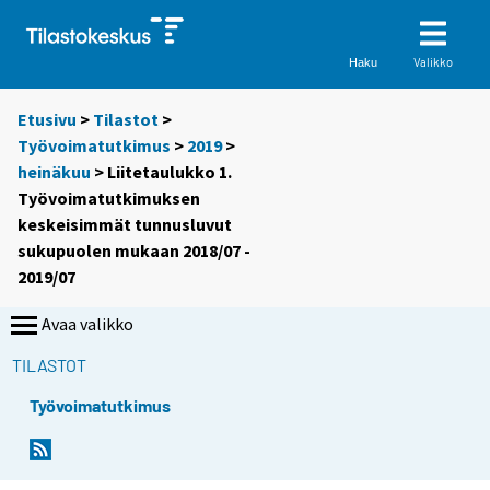
Valikko
Haku
Etusivu
>
Tilastot
>
Työvoimatutkimus
>
2019
>
heinäkuu
> Liitetaulukko 1.
Työvoimatutkimuksen
keskeisimmät tunnusluvut
sukupuolen mukaan 2018/07 -
2019/07
Avaa valikko
TILASTOT
Työvoimatutkimus