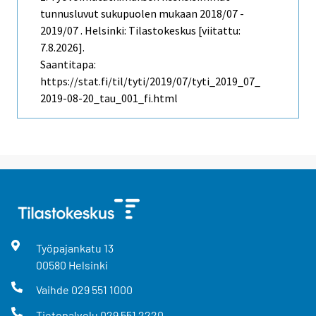
tunnusluvut sukupuolen mukaan 2018/07 -
2019/07 . Helsinki: Tilastokeskus [viitattu:
7.8.2026].
Saantitapa:
https://stat.fi/til/tyti/2019/07/tyti_2019_07_
2019-08-20_tau_001_fi.html
Työpajankatu
13
00580
Helsinki
Vaihde
029 551 1000
Tietopalvelu
029 551 2220