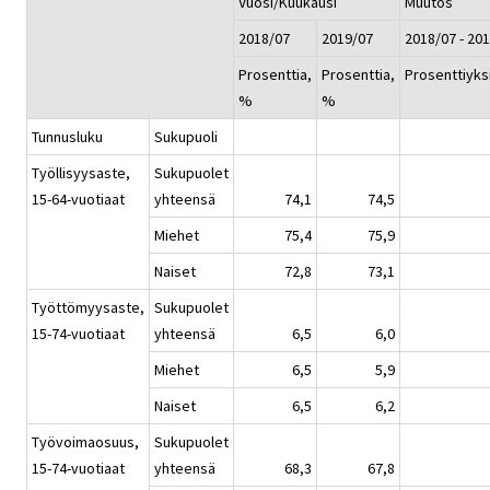
Vuosi/Kuukausi
Muutos
2018/07
2019/07
2018/07 - 20
Prosenttia,
Prosenttia,
Prosenttiyks
%
%
Tunnusluku
Sukupuoli
Työllisyysaste,
Sukupuolet
15-64-vuotiaat
yhteensä
74,1
74,5
Miehet
75,4
75,9
Naiset
72,8
73,1
Työttömyysaste,
Sukupuolet
15-74-vuotiaat
yhteensä
6,5
6,0
Miehet
6,5
5,9
Naiset
6,5
6,2
Työvoimaosuus,
Sukupuolet
15-74-vuotiaat
yhteensä
68,3
67,8