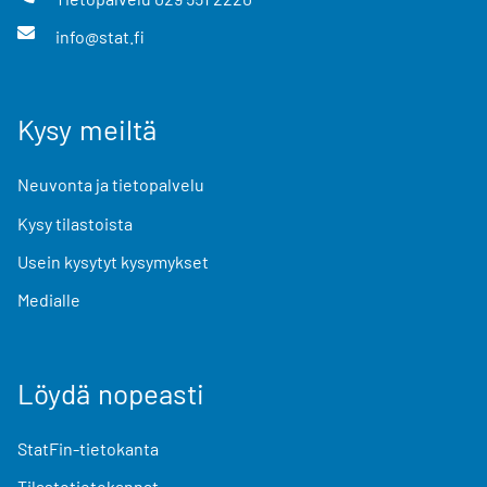
info@stat.fi
Kysy meiltä
Neuvonta ja tietopalvelu
Kysy tilastoista
Usein kysytyt kysymykset
Medialle
Löydä nopeasti
StatFin-tietokanta
Tilastotietokannat