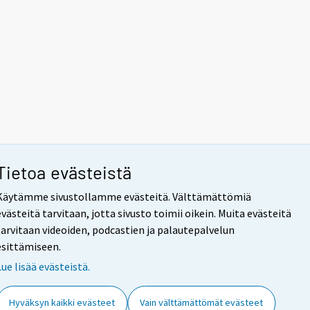
Tietoa evästeistä
Käytämme sivustollamme evästeitä. Välttämättömiä
evästeitä tarvitaan, jotta sivusto toimii oikein. Muita evästeitä
tarvitaan videoiden, podcastien ja palautepalvelun
esittämiseen.
Lue lisää evästeistä.
Hyväksyn kaikki evästeet
Vain välttämättömät evästeet