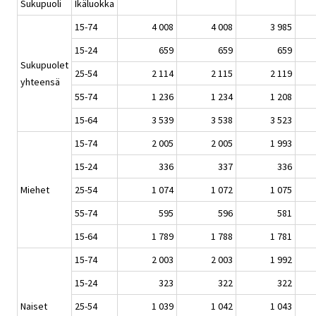
Sukupuoli
Ikäluokka
15-74
4 008
4 008
3 985
15-24
659
659
659
Sukupuolet
25-54
2 114
2 115
2 119
yhteensä
55-74
1 236
1 234
1 208
15-64
3 539
3 538
3 523
15-74
2 005
2 005
1 993
15-24
336
337
336
Miehet
25-54
1 074
1 072
1 075
55-74
595
596
581
15-64
1 789
1 788
1 781
15-74
2 003
2 003
1 992
15-24
323
322
322
Naiset
25-54
1 039
1 042
1 043