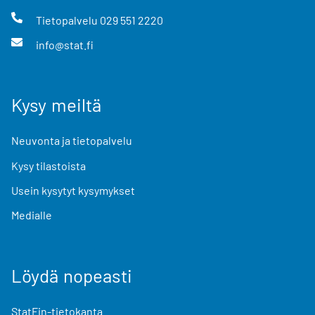
Tietopalvelu
029 551 2220
info@stat.fi
Kysy meiltä
Neuvonta ja tietopalvelu
Kysy tilastoista
Usein kysytyt kysymykset
Medialle
Löydä nopeasti
StatFin-tietokanta