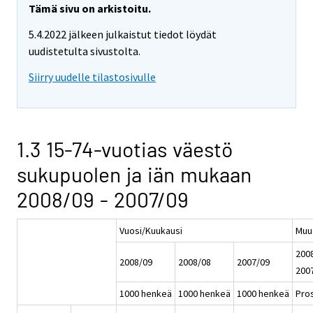
Tämä sivu on arkistoitu.
5.4.2022 jälkeen julkaistut tiedot löydät
uudistetulta sivustolta.
Siirry uudelle tilastosivulle
1.3 15-74-vuotias väestö
sukupuolen ja iän mukaan
2008/09 - 2007/09
Vuosi/Kuukausi
Muu
2008
2008/09
2008/08
2007/09
200
1000 henkeä
1000 henkeä
1000 henkeä
Pros