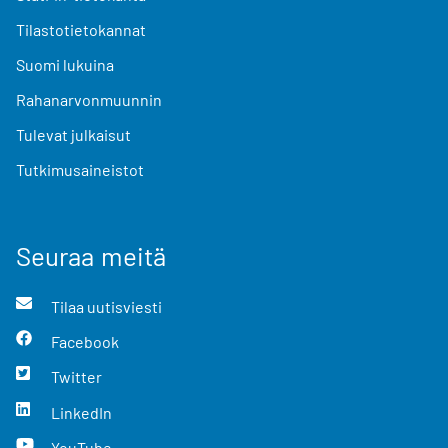
Tilastotietokannat
Suomi lukuina
Rahanarvonmuunnin
Tulevat julkaisut
Tutkimusaineistot
Seuraa meitä
Tilaa uutisviesti
Facebook
Twitter
LinkedIn
YouTube