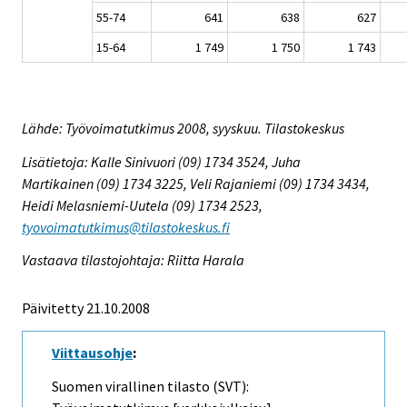
55-74
641
638
627
15-64
1 749
1 750
1 743
Lähde: Työvoimatutkimus 2008, syyskuu. Tilastokeskus
Lisätietoja: Kalle Sinivuori (09) 1734 3524, Juha
Martikainen (09) 1734 3225, Veli Rajaniemi (09) 1734 3434,
Heidi Melasniemi-Uutela (09) 1734 2523,
tyovoimatutkimus@tilastokeskus.fi
Vastaava tilastojohtaja: Riitta Harala
Päivitetty 21.10.2008
Viittausohje
:
Suomen virallinen tilasto (SVT):