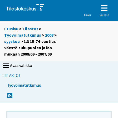
Valikko
Haku
Etusivu
>
Tilastot
>
Työvoimatutkimus
>
2008
>
syyskuu
> 1.3 15-74-vuotias
väestö sukupuolen ja iän
mukaan 2008/09 - 2007/09
Avaa valikko
TILASTOT
Työvoimatutkimus