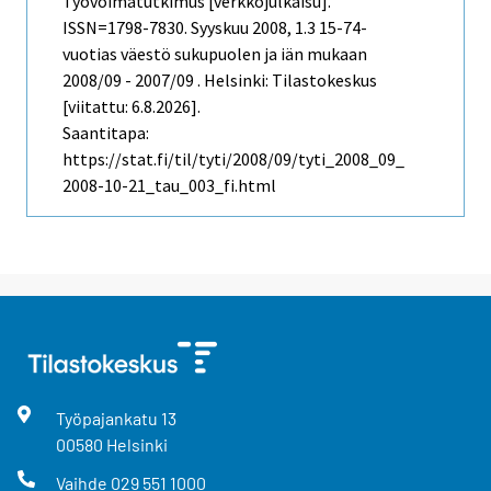
Työvoimatutkimus [verkkojulkaisu].
ISSN=1798-7830.
Syyskuu
2008, 1.3 15-74-
vuotias väestö sukupuolen ja iän mukaan
2008/09 - 2007/09 . Helsinki: Tilastokeskus
[viitattu: 6.8.2026].
Saantitapa:
https://stat.fi/til/tyti/2008/09/tyti_2008_09_
2008-10-21_tau_003_fi.html
Työpajankatu
13
00580
Helsinki
Vaihde
029 551 1000