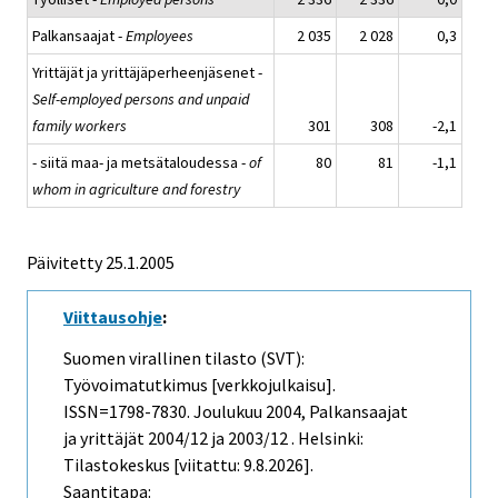
Palkansaajat -
Employees
2 035
2 028
0,3
Yrittäjät ja yrittäjäperheenjäsenet -
Self-employed persons and unpaid
family workers
301
308
-2,1
- siitä maa- ja metsätaloudessa -
of
80
81
-1,1
whom in agriculture and forestry
Päivitetty
25.1.2005
Viittausohje
:
Suomen virallinen tilasto (SVT):
Työvoimatutkimus [verkkojulkaisu].
ISSN=1798-7830.
Joulukuu
2004, Palkansaajat
ja yrittäjät 2004/12 ja 2003/12 . Helsinki:
Tilastokeskus [viitattu: 9.8.2026].
Saantitapa: