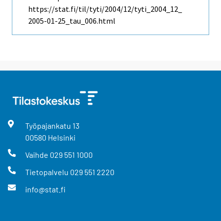
https://stat.fi/til/tyti/2004/12/tyti_2004_12_
2005-01-25_tau_006.html
Työpajankatu
13
00580
Helsinki
Vaihde
029 551 1000
Tietopalvelu
029 551 2220
info@stat.fi