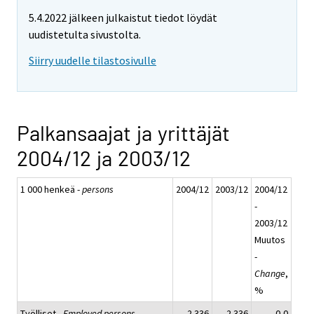
5.4.2022 jälkeen julkaistut tiedot löydät
uudistetulta sivustolta.
Siirry uudelle tilastosivulle
Palkansaajat ja yrittäjät
2004/12 ja 2003/12
1 000 henkeä -
persons
2004/12
2003/12
2004/12
-
2003/12
Muutos
-
Change
,
%
Työlliset -
Employed persons
2 336
2 336
0,0