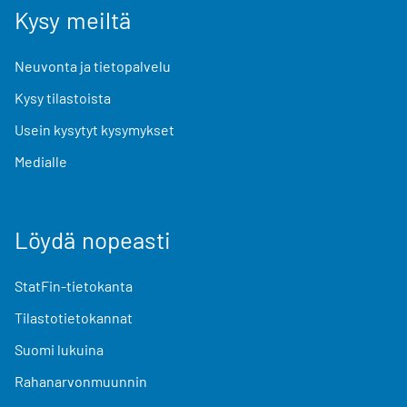
Kysy meiltä
Neuvonta ja tietopalvelu
Kysy tilastoista
Usein kysytyt kysymykset
Medialle
Löydä nopeasti
StatFin-tietokanta
Tilastotietokannat
Suomi lukuina
Rahanarvonmuunnin