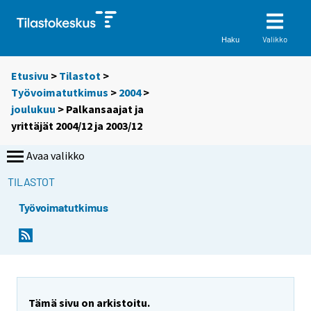
Valikko
Haku
Etusivu
>
Tilastot
>
Työvoimatutkimus
>
2004
>
joulukuu
> Palkansaajat ja
yrittäjät 2004/12 ja 2003/12
Avaa valikko
TILASTOT
Työvoimatutkimus
Tämä sivu on arkistoitu.