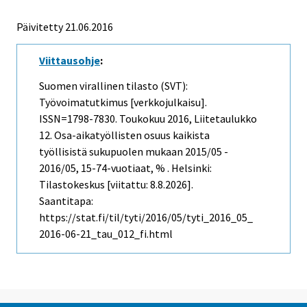
Päivitetty 21.06.2016
Viittausohje
:
Suomen virallinen tilasto (SVT):
Työvoimatutkimus [verkkojulkaisu].
ISSN=1798-7830.
Toukokuu
2016, Liitetaulukko
12. Osa-aikatyöllisten osuus kaikista
työllisistä sukupuolen mukaan 2015/05 -
2016/05, 15-74-vuotiaat, % . Helsinki:
Tilastokeskus [viitattu: 8.8.2026].
Saantitapa:
https://stat.fi/til/tyti/2016/05/tyti_2016_05_
2016-06-21_tau_012_fi.html