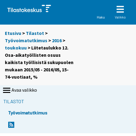
Valikko
Haku
Etusivu
>
Tilastot
>
Työvoimatutkimus
>
2016
>
toukokuu
> Liitetaulukko 12.
Osa-aikatyöllisten osuus
kaikista työllisistä sukupuolen
mukaan 2015/05 - 2016/05, 15-
74-vuotiaat, %
Avaa valikko
TILASTOT
Työvoimatutkimus