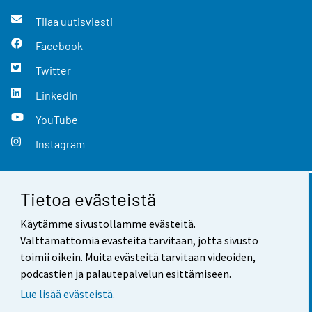
Tilaa uutisviesti
Facebook
Twitter
LinkedIn
YouTube
Instagram
Tietoa evästeistä
Yhteystiedot
Käytämme sivustollamme evästeitä.
Palaute
Välttämättömiä evästeitä tarvitaan, jotta sivusto
toimii oikein. Muita evästeitä tarvitaan videoiden,
Käyttöehdot
podcastien ja palautepalvelun esittämiseen.
Tietosuoja
Lue lisää evästeistä.