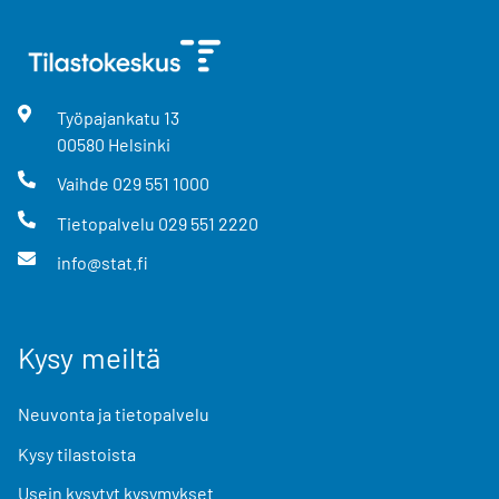
Työpajankatu
13
00580
Helsinki
Vaihde
029 551 1000
Tietopalvelu
029 551 2220
info@stat.fi
Kysy meiltä
Neuvonta ja tietopalvelu
Kysy tilastoista
Usein kysytyt kysymykset