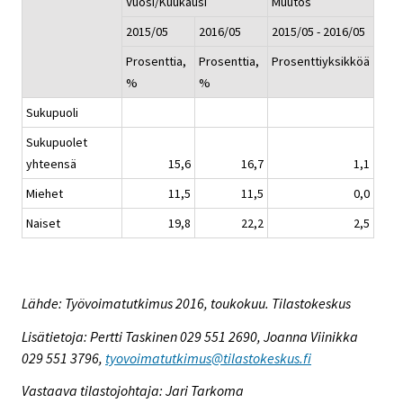
Vuosi/Kuukausi
Muutos
2015/05
2016/05
2015/05 - 2016/05
Prosenttia,
Prosenttia,
Prosenttiyksikköä
%
%
Sukupuoli
Sukupuolet
yhteensä
15,6
16,7
1,1
Miehet
11,5
11,5
0,0
Naiset
19,8
22,2
2,5
Lähde: Työvoimatutkimus 2016, toukokuu. Tilastokeskus
Lisätietoja: Pertti Taskinen 029 551 2690, Joanna Viinikka
029 551 3796,
tyovoimatutkimus@tilastokeskus.fi
Vastaava tilastojohtaja: Jari Tarkoma