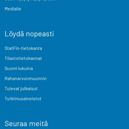
Medialle
Löydä nopeasti
StatFin-tietokanta
Tilastotietokannat
Suomi lukuina
Rahanarvonmuunnin
Tulevat julkaisut
Tutkimusaineistot
Seuraa meitä