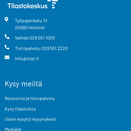
Työpajankatu
13
00580
Helsinki
Vaihde
029 551 1000
Tietopalvelu
029 551 2220
info@stat.fi
Kysy meiltä
Neuvonta ja tietopalvelu
Kysy tilastoista
Usein kysytyt kysymykset
Medialle