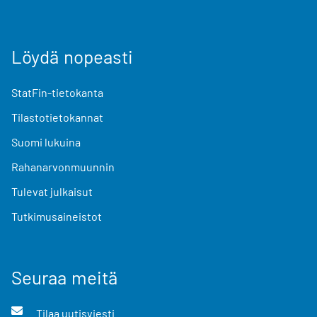
Löydä nopeasti
StatFin-tietokanta
Tilastotietokannat
Suomi lukuina
Rahanarvonmuunnin
Tulevat julkaisut
Tutkimusaineistot
Seuraa meitä
Tilaa uutisviesti