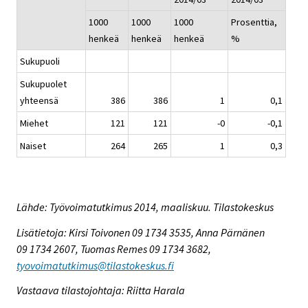
1000
1000
1000
Prosenttia,
henkeä
henkeä
henkeä
%
Sukupuoli
Sukupuolet
yhteensä
386
386
1
0,1
Miehet
121
121
-0
-0,1
Naiset
264
265
1
0,3
Lähde: Työvoimatutkimus 2014, maaliskuu. Tilastokeskus
Lisätietoja: Kirsi Toivonen 09 1734 3535, Anna Pärnänen
09 1734 2607, Tuomas Remes 09 1734 3682,
tyovoimatutkimus@tilastokeskus.fi
Vastaava tilastojohtaja: Riitta Harala