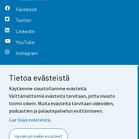
Facebook
Twitter
LinkedIn
YouTube
Instagram
Tietoa evästeistä
Yhteystiedot
Käytämme sivustollamme evästeitä.
Palaute
Välttämättömiä evästeitä tarvitaan, jotta sivusto
toimii oikein. Muita evästeitä tarvitaan videoiden,
Käyttöehdot
podcastien ja palautepalvelun esittämiseen.
Tietosuoja
Lue lisää evästeistä.
Saavutettavuus
Hyväksyn kaikki evästeet