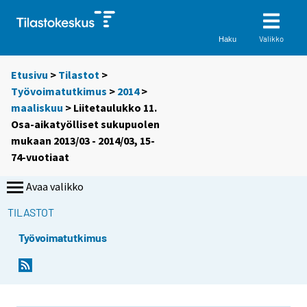
Valikko
Haku
Etusivu
>
Tilastot
>
Työvoimatutkimus
>
2014
>
maaliskuu
> Liitetaulukko 11.
Osa-aikatyölliset sukupuolen
mukaan 2013/03 - 2014/03, 15-
74-vuotiaat
Avaa valikko
TILASTOT
Työvoimatutkimus