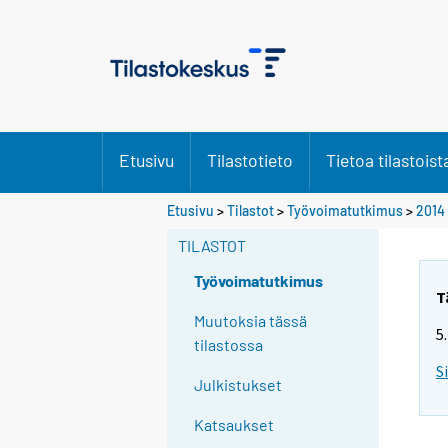
Etusivu
Tilastotieto
Tietoa tilastoist
S
Etusivu
>
Tilastot
>
Työvoimatutkimus
>
2014
i
TILASTOT
i
r
Työvoimatutkimus
r
T
y
Muutoksia tässä
5
t
tilastossa
t
S
Julkistukset
o
i
Katsaukset
s