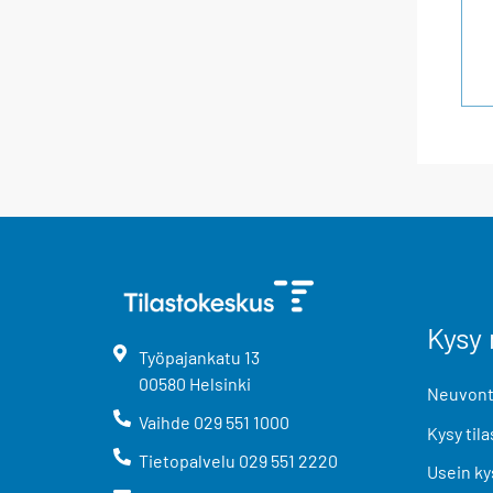
Kysy 
Työpajankatu
13
00580
Helsinki
Neuvonta
Vaihde
029 551 1000
Kysy tila
Tietopalvelu
029 551 2220
Usein ky