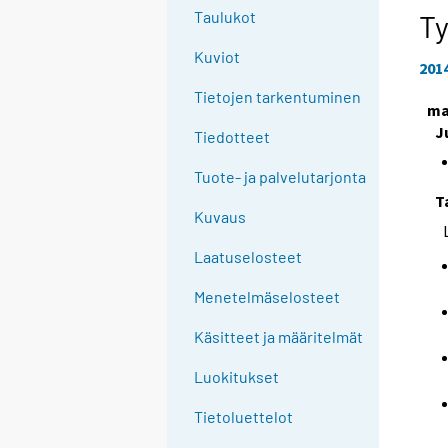
e
Taulukot
T
e
Kuviot
n
201
p
Tietojen tarkentuminen
ma
a
J
l
Tiedotteet
v
Tuote- ja palvelutarjonta
e
T
l
Kuvaus
u
u
Laatuselosteet
n
Menetelmäselosteet
.
Käsitteet ja määritelmät
Luokitukset
Tietoluettelot