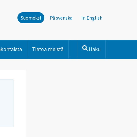
Suomeksi
På svenska
In English
nkohtaista
Tietoa meistä
Haku