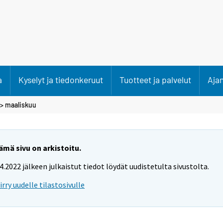
a
Kyselyt ja tiedonkeruut
Tuotteet ja palvelut
Aja
>
maaliskuu
ämä sivu on arkistoitu.
.4.2022 jälkeen julkaistut tiedot löydät uudistetulta sivustolta.
iirry uudelle tilastosivulle