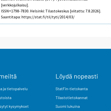
[verkkojulkaisu].
ISSN=1798-7830. Helsinki: Tilastokeskus [viitattu: 7.8.2026].
Saantitapa: https://stat.fi/til/tyti/2014/03/
meiltä
Löydä nopeasti
 ja tietopalvelu
StatFin-tietokanta
stoista
Tilastotietokannat
sytyt kysymykset
Suomi lukuina