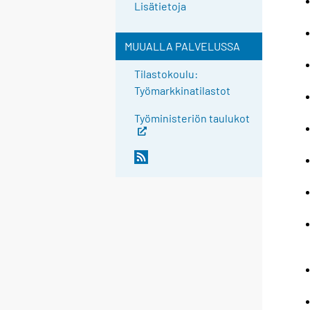
Lisätietoja
MUUALLA PALVELUSSA
Tilastokoulu:
Työmarkkinatilastot
Työministeriön taulukot