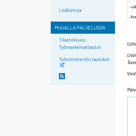
- va
Lisätietoja
- ku
MUUALLA PALVELUSSA
Tilastokoulu:
Lähd
Työmarkkinatilastot
Lisä
Työministeriön taulukot
Tuo
Vast
Päiv