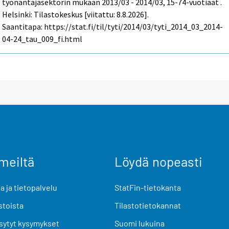
työnantajasektorin mukaan 2013/03 - 2014/03, 15-74-vuotiaat .
Helsinki: Tilastokeskus [viitattu: 8.8.2026].
Saantitapa: https://stat.fi/til/tyti/2014/03/tyti_2014_03_2014-
04-24_tau_009_fi.html
meiltä
Löydä nopeasti
 ja tietopalvelu
StatFin-tietokanta
stoista
Tilastotietokannat
sytyt kysymykset
Suomi lukuina