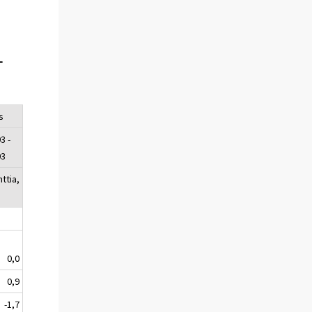
-
s
3 -
03
ttia,
0,0
0,9
-1,7