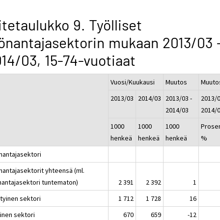
itetaulukko 9. Työlliset
önantajasektorin mukaan 2013/03 
14/03, 15-74-vuotiaat
Vuosi/Kuukausi
Muutos
Muuto
2013/03
2014/03
2013/03 -
2013/0
2014/03
2014/
1000
1000
1000
Prosen
henkeä
henkeä
henkeä
%
nantajasektori
nantajasektorit yhteensä (ml.
nantajasektori tuntematon)
2 391
2 392
1
tyinen sektori
1 712
1 728
16
inen sektori
670
659
-12