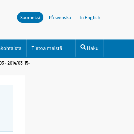
Suomeksi
På svenska
In English
nkohtaista
Tietoa meistä
Haku
03 - 2014/03, 15-