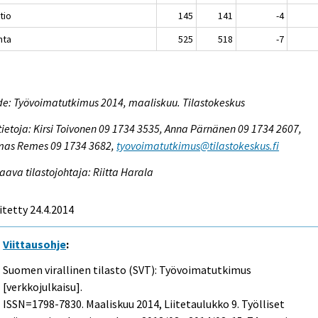
ltio
145
141
-4
nta
525
518
-7
e: Työvoimatutkimus 2014, maaliskuu. Tilastokeskus
tietoja: Kirsi Toivonen 09 1734 3535, Anna Pärnänen 09 1734 2607,
mas Remes 09 1734 3682,
tyovoimatutkimus@tilastokeskus.fi
aava tilastojohtaja: Riitta Harala
itetty 24.4.2014
Viittausohje
:
Suomen virallinen tilasto (SVT): Työvoimatutkimus
[verkkojulkaisu].
ISSN=1798-7830.
Maaliskuu
2014, Liitetaulukko 9. Työlliset