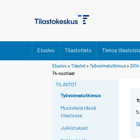
Etusivu
Tilastotieto
Tietoa tilastoist
Etusivu
>
Tilastot
>
Työvoimatutkimus
>
2014
Y
74-vuotiaat
o
TILASTOT
u
a
Työvoimatutkimus
r
T
e
Muutoksia tässä
5
m
tilastossa
o
S
Julkistukset
v
i