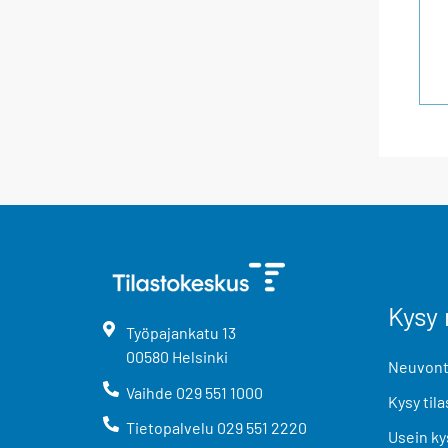
Kysy 
Työpajankatu
13
00580
Helsinki
Neuvonta
Vaihde
029 551 1000
Kysy tila
Tietopalvelu
029 551 2220
Usein ky