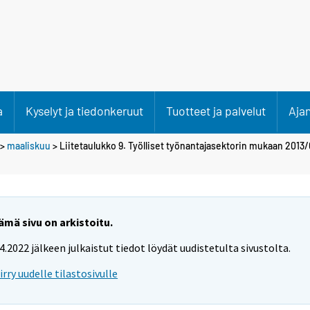
a
Kyselyt ja tiedonkeruut
Tuotteet ja palvelut
Aja
>
maaliskuu
> Liitetaulukko 9. Työlliset työnantajasektorin mukaan 2013/
ämä sivu on arkistoitu.
.4.2022 jälkeen julkaistut tiedot löydät uudistetulta sivustolta.
iirry uudelle tilastosivulle