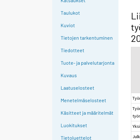
Katsaukset
n
g
Taulukot
Li
t
ty
Kuviot
o
a
20
Tietojen tarkentuminen
n
o
Tiedotteet
t
Tuote- ja palvelutarjonta
h
e
Kuvaus
r
s
Laatuselosteet
e
Työ
Menetelmäselosteet
r
Työ
v
Käsitteet ja määritelmät
työ
i
c
Luokitukset
Yksi
e
Julk
Tietoluettelot
.