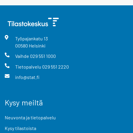
Työpajankatu
13
00580
Helsinki
Vaihde
029 551 1000
Tietopalvelu
029 551 2220
info@stat.fi
Kysy meiltä
Neuvonta ja tietopalvelu
Kysy tilastoista