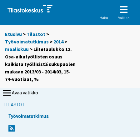
Valikko
Haku
Etusivu
>
Tilastot
>
Työvoimatutkimus
>
2014
>
maaliskuu
> Liitetaulukko 12.
Osa-aikatyöllisten osuus
kaikista työllisistä sukupuolen
mukaan 2013/03 - 2014/03, 15-
74-vuotiaat, %
Avaa valikko
TILASTOT
Työvoimatutkimus