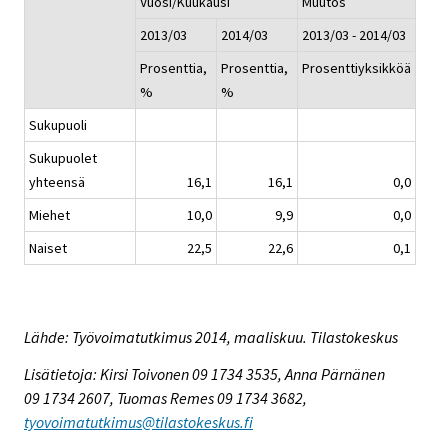
Vuosi/Kuukausi
Muutos
2013/03
2014/03
2013/03 - 2014/03
Prosenttia,
Prosenttia,
Prosenttiyksikköä
%
%
Sukupuoli
Sukupuolet
yhteensä
16,1
16,1
0,0
Miehet
10,0
9,9
0,0
Naiset
22,5
22,6
0,1
Lähde: Työvoimatutkimus 2014, maaliskuu. Tilastokeskus
Lisätietoja: Kirsi Toivonen 09 1734 3535, Anna Pärnänen
09 1734 2607, Tuomas Remes 09 1734 3682,
tyovoimatutkimus@tilastokeskus.fi