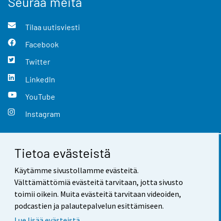
Seuraa meitä
Tilaa uutisviesti
Facebook
Twitter
LinkedIn
YouTube
Instagram
Tietoa evästeistä
Yhteystiedot
Käytämme sivustollamme evästeitä.
Palaute
Välttämättömiä evästeitä tarvitaan, jotta sivusto
toimii oikein. Muita evästeitä tarvitaan videoiden,
Käyttöehdot
podcastien ja palautepalvelun esittämiseen.
Tietosuoja
Lue lisää evästeistä.