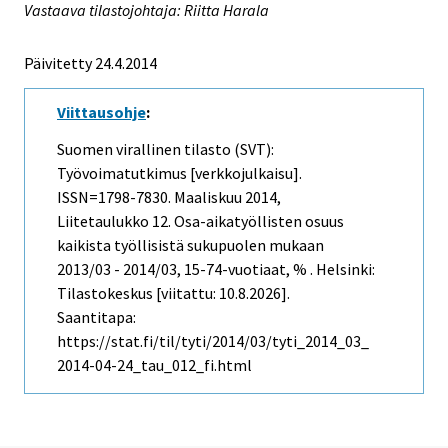
Vastaava tilastojohtaja: Riitta Harala
Päivitetty 24.4.2014
Viittausohje
:
Suomen virallinen tilasto (SVT):
Työvoimatutkimus [verkkojulkaisu].
ISSN=1798-7830.
Maaliskuu
2014,
Liitetaulukko 12. Osa-aikatyöllisten osuus
kaikista työllisistä sukupuolen mukaan
2013/03 - 2014/03, 15-74-vuotiaat, % . Helsinki:
Tilastokeskus [viitattu: 10.8.2026].
Saantitapa:
https://stat.fi/til/tyti/2014/03/tyti_2014_03_
2014-04-24_tau_012_fi.html