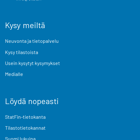
Kysy meiltä
Neuvonta ja tietopalvelu
Kysy tilastoista
Usein kysytyt kysymykset
Medialle
Löydä nopeasti
StatFin-tietokanta
Tilastotietokannat
Suomi lukuina