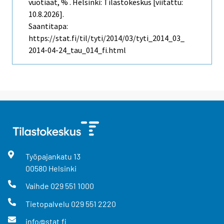
vuotiaat, % . Helsinki: Tilastokeskus [viitattu:
10.8.2026].
Saantitapa:
https://stat.fi/til/tyti/2014/03/tyti_2014_03_
2014-04-24_tau_014_fi.html
Työpajankatu
13
00580
Helsinki
Vaihde
029 551 1000
Tietopalvelu
029 551 2220
info@stat.fi