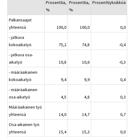
Prosenttia,
Prosenttia,
Prosenttiyksikköä
%
%
Palkansaajat
yhteensä
100,0
100,0
0,0
- jatkuva
kokoaikatyö
75,2
74,8
-0,4
- jatkuva osa-
aikatyö
10,8
10,6
-0,3
- määräaikainen
kokoaikatyö
9,4
9,9
0,4
- määräaikainen
osa-aikatyö
4,5
4,8
0,3
Määräaikainen työ
yhteensä
14,0
14,7
0,7
Osa-aikainen työ
yhteensä
15,4
15,3
0,0