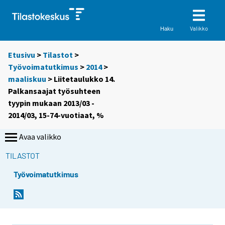
Valikko
Haku
Etusivu
>
Tilastot
>
Työvoimatutkimus
>
2014
>
maaliskuu
> Liitetaulukko 14.
Palkansaajat työsuhteen
tyypin mukaan 2013/03 -
2014/03, 15-74-vuotiaat, %
Avaa valikko
TILASTOT
Työvoimatutkimus