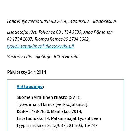
Lähde: Työvoimatutkimus 2014, maaliskuu. Tilastokeskus
Lisätietoja: Kirsi Toivonen 09 1734 3535, Anna Pärnänen
09 1734 2607, Tuomas Remes 09 1734 3682,
tyovoimatutkimus@tilastokeskus.fi
Vastaava tilastojohtaja: Riitta Harala
Päivitetty 24.4.2014
Viittausohje
:
Suomen virallinen tilasto (SVT):
Työvoimatutkimus [verkkojulkaisu].
ISSN=1798-7830.
Maaliskuu
2014,
Liitetaulukko 14. Palkansaajat työsuhteen
tyypin mukaan 2013/03 - 2014/03, 15-74-