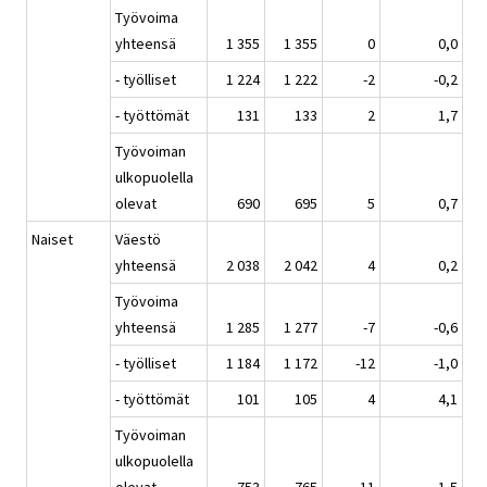
Työvoima
yhteensä
1 355
1 355
0
0,0
- työlliset
1 224
1 222
-2
-0,2
- työttömät
131
133
2
1,7
Työvoiman
ulkopuolella
olevat
690
695
5
0,7
Naiset
Väestö
yhteensä
2 038
2 042
4
0,2
Työvoima
yhteensä
1 285
1 277
-7
-0,6
- työlliset
1 184
1 172
-12
-1,0
- työttömät
101
105
4
4,1
Työvoiman
ulkopuolella
olevat
753
765
11
1,5