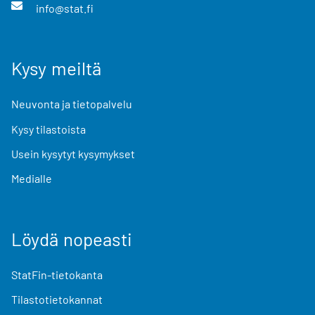
info@stat.fi
Kysy meiltä
Neuvonta ja tietopalvelu
Kysy tilastoista
Usein kysytyt kysymykset
Medialle
Löydä nopeasti
StatFin-tietokanta
Tilastotietokannat