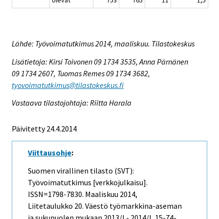
Lähde: Työvoimatutkimus 2014, maaliskuu. Tilastokeskus
Lisätietoja: Kirsi Toivonen 09 1734 3535, Anna Pärnänen
09 1734 2607, Tuomas Remes 09 1734 3682,
tyovoimatutkimus@tilastokeskus.fi
Vastaava tilastojohtaja: Riitta Harala
Päivitetty 24.4.2014
Viittausohje
:
Suomen virallinen tilasto (SVT):
Työvoimatutkimus [verkkojulkaisu].
ISSN=1798-7830.
Maaliskuu
2014,
Liitetaulukko 20. Väestö työmarkkina-aseman
ja sukupuolen mukaan 2013/I - 2014/I, 15-74-