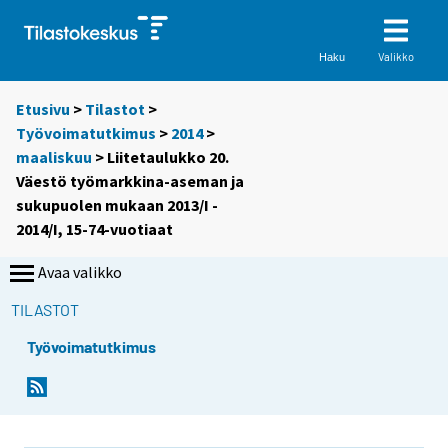
Valikko
Haku
Etusivu
>
Tilastot
>
Työvoimatutkimus
>
2014
>
maaliskuu
> Liitetaulukko 20.
Väestö työmarkkina-aseman ja
sukupuolen mukaan 2013/I -
2014/I, 15-74-vuotiaat
Avaa valikko
TILASTOT
Työvoimatutkimus