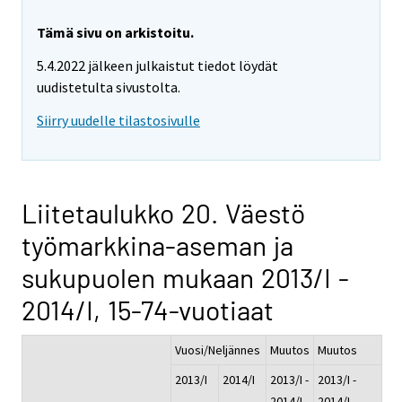
Tämä sivu on arkistoitu.
5.4.2022 jälkeen julkaistut tiedot löydät
uudistetulta sivustolta.
Siirry uudelle tilastosivulle
Liitetaulukko 20. Väestö
työmarkkina-aseman ja
sukupuolen mukaan 2013/I -
2014/I, 15-74-vuotiaat
Vuosi/Neljännes
Muutos
Muutos
2013/I
2014/I
2013/I -
2013/I -
2014/I
2014/I