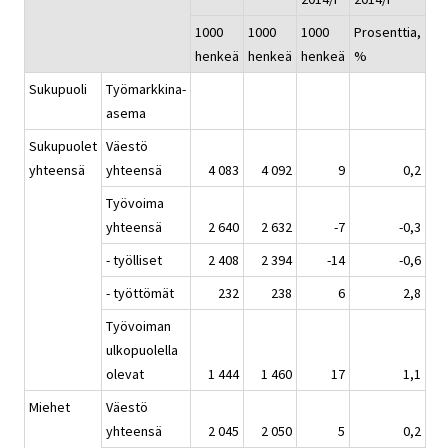
1000
1000
1000
Prosenttia,
henkeä
henkeä
henkeä
%
Sukupuoli
Työmarkkina-
asema
Sukupuolet
Väestö
yhteensä
yhteensä
4 083
4 092
9
0,2
Työvoima
yhteensä
2 640
2 632
-7
-0,3
- työlliset
2 408
2 394
-14
-0,6
- työttömät
232
238
6
2,8
Työvoiman
ulkopuolella
olevat
1 444
1 460
17
1,1
Miehet
Väestö
yhteensä
2 045
2 050
5
0,2