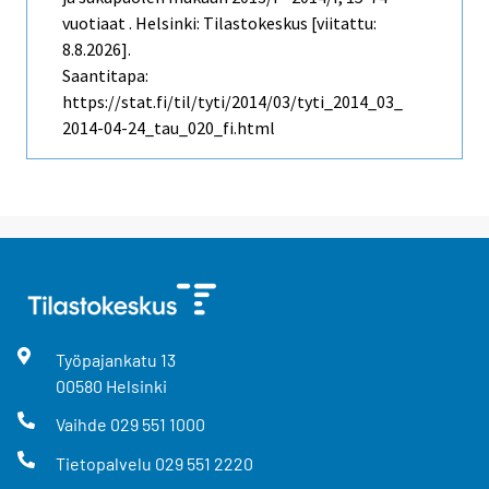
vuotiaat . Helsinki: Tilastokeskus [viitattu:
8.8.2026].
Saantitapa:
https://stat.fi/til/tyti/2014/03/tyti_2014_03_
2014-04-24_tau_020_fi.html
Työpajankatu
13
00580
Helsinki
Vaihde
029 551 1000
Tietopalvelu
029 551 2220