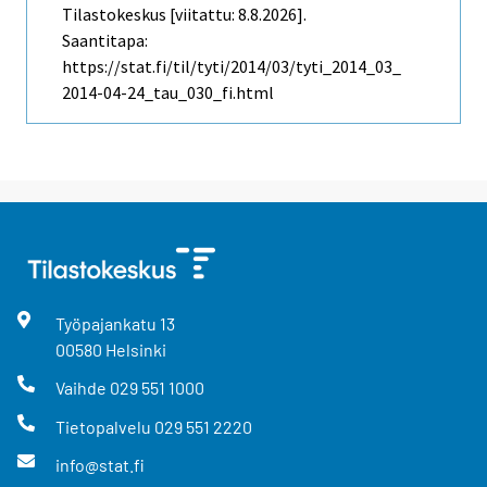
Tilastokeskus [viitattu: 8.8.2026].
Saantitapa:
https://stat.fi/til/tyti/2014/03/tyti_2014_03_
2014-04-24_tau_030_fi.html
Työpajankatu
13
00580
Helsinki
Vaihde
029 551 1000
Tietopalvelu
029 551 2220
info@stat.fi