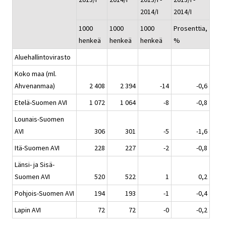
2014/I
2014/I
1000
1000
1000
Prosenttia,
henkeä
henkeä
henkeä
%
Aluehallintovirasto
Koko maa (ml.
Ahvenanmaa)
2 408
2 394
-14
-0,6
Etelä-Suomen AVI
1 072
1 064
-8
-0,8
Lounais-Suomen
AVI
306
301
-5
-1,6
Itä-Suomen AVI
228
227
-2
-0,8
Länsi- ja Sisä-
Suomen AVI
520
522
1
0,2
Pohjois-Suomen AVI
194
193
-1
-0,4
Lapin AVI
72
72
-0
-0,2