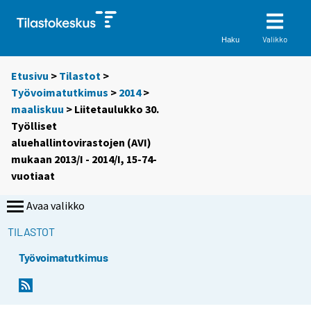
Valikko
Haku
Etusivu
>
Tilastot
>
Työvoimatutkimus
>
2014
>
maaliskuu
> Liitetaulukko 30.
Työlliset
aluehallintovirastojen (AVI)
mukaan 2013/I - 2014/I, 15-74-
vuotiaat
Avaa valikko
TILASTOT
Työvoimatutkimus