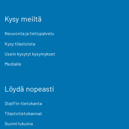
Kysy meiltä
Neuvonta ja tietopalvelu
Kysy tilastoista
Usein kysytyt kysymykset
Medialle
Löydä nopeasti
StatFin-tietokanta
Tilastotietokannat
Suomi lukuina