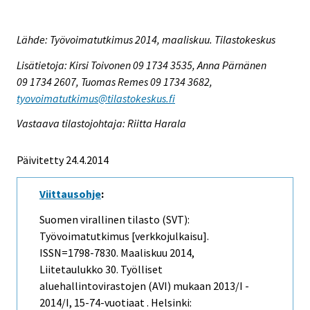
Lähde: Työvoimatutkimus 2014, maaliskuu. Tilastokeskus
Lisätietoja: Kirsi Toivonen 09 1734 3535, Anna Pärnänen
09 1734 2607, Tuomas Remes 09 1734 3682,
tyovoimatutkimus@tilastokeskus.fi
Vastaava tilastojohtaja: Riitta Harala
Päivitetty 24.4.2014
Viittausohje
:
Suomen virallinen tilasto (SVT):
Työvoimatutkimus [verkkojulkaisu].
ISSN=1798-7830.
Maaliskuu
2014,
Liitetaulukko 30. Työlliset
aluehallintovirastojen (AVI) mukaan 2013/I -
2014/I, 15-74-vuotiaat . Helsinki: