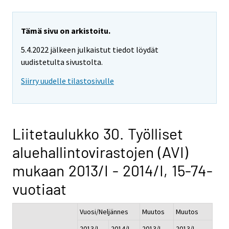
Tämä sivu on arkistoitu.
5.4.2022 jälkeen julkaistut tiedot löydät
uudistetulta sivustolta.
Siirry uudelle tilastosivulle
Liitetaulukko 30. Työlliset
aluehallintovirastojen (AVI)
mukaan 2013/I - 2014/I, 15-74-
vuotiaat
Vuosi/Neljännes
Muutos
Muutos
2013/I
2014/I
2013/I -
2013/I -