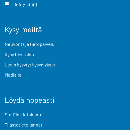
info@stat.fi
Kysy meiltä
Neuvonta ja tietopalvelu
Kysy tilastoista
Usein kysytyt kysymykset
Medialle
Löydä nopeasti
StatFin-tietokanta
Tilastotietokannat