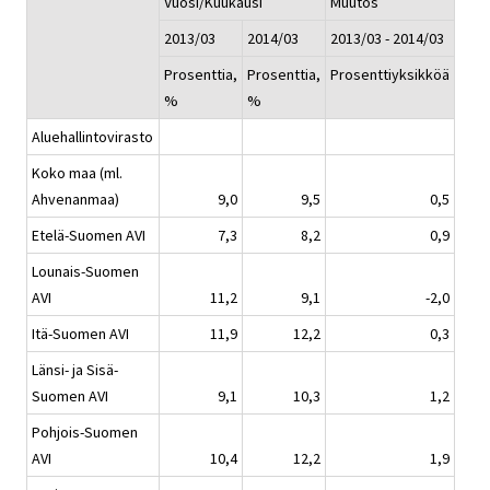
Vuosi/Kuukausi
Muutos
2013/03
2014/03
2013/03 - 2014/03
Prosenttia,
Prosenttia,
Prosenttiyksikköä
%
%
Aluehallintovirasto
Koko maa (ml.
Ahvenanmaa)
9,0
9,5
0,5
Etelä-Suomen AVI
7,3
8,2
0,9
Lounais-Suomen
AVI
11,2
9,1
-2,0
Itä-Suomen AVI
11,9
12,2
0,3
Länsi- ja Sisä-
Suomen AVI
9,1
10,3
1,2
Pohjois-Suomen
AVI
10,4
12,2
1,9