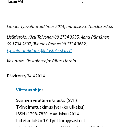
Lapin AVI
.
.
.
Lähde: Työvoimatutkimus 2014, maaliskuu. Tilastokeskus
Lisätietoja: Kirsi Toivonen 09 1734 3535, Anna Pärnänen
09 1734 2607, Tuomas Remes 09 1734 3682,
tyovoimatutkimus@tilastokeskus.fi
Vastaava tilastojohtaja: Riitta Harala
Päivitetty 24.4.2014
Viittausohje
:
Suomen virallinen tilasto (SVT):
Työvoimatutkimus [verkkojulkaisu].
ISSN=1798-7830.
Maaliskuu
2014,
Liitetaulukko 17. Työttömyysasteet