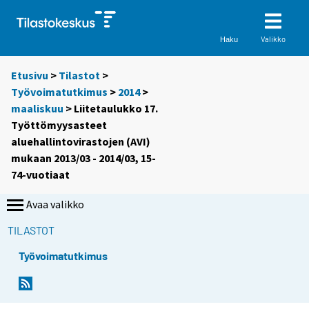
Valikko
Haku
Etusivu
>
Tilastot
>
Työvoimatutkimus
>
2014
>
maaliskuu
> Liitetaulukko 17.
Työttömyysasteet
aluehallintovirastojen (AVI)
mukaan 2013/03 - 2014/03, 15-
74-vuotiaat
Avaa valikko
TILASTOT
Työvoimatutkimus