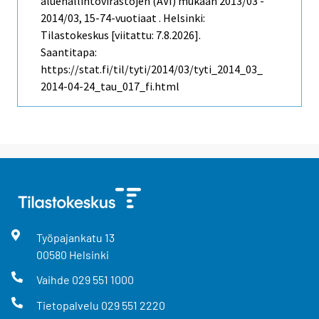
aluehallintovirastojen (AVI) mukaan 2013/03 -
2014/03, 15-74-vuotiaat . Helsinki:
Tilastokeskus [viitattu: 7.8.2026].
Saantitapa:
https://stat.fi/til/tyti/2014/03/tyti_2014_03_
2014-04-24_tau_017_fi.html
Työpajankatu
13
00580
Helsinki
Vaihde
029 551 1000
Tietopalvelu
029 551 2220