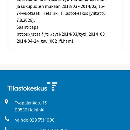
ja sukupuolen mukaan 2013/03 - 2014/03, 15-
74-vuotiaat . Helsinki: Tilastokeskus [viitattu:
7.8.2026].
Saantitapa:
https://stat.fi/til/tyti/2014/03/tyti_2014_03_
2014-04-24_tau_002_fi.html
Työpajankatu
13
00580
Helsinki
Vaihde
029 551 1000