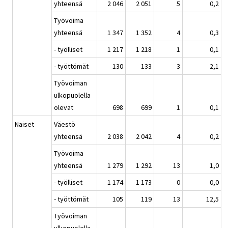
yhteensä
2 046
2 051
5
0,2
Työvoima
yhteensä
1 347
1 352
4
0,3
- työlliset
1 217
1 218
1
0,1
- työttömät
130
133
3
2,1
Työvoiman
ulkopuolella
olevat
698
699
1
0,1
Naiset
Väestö
yhteensä
2 038
2 042
4
0,2
Työvoima
yhteensä
1 279
1 292
13
1,0
- työlliset
1 174
1 173
0
0,0
- työttömät
105
119
13
12,5
Työvoiman
ulkopuolella