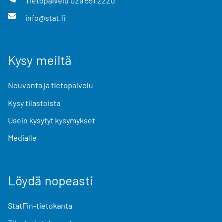
Tietopalvelu
029 551 2220
info@stat.fi
Kysy meiltä
Neuvonta ja tietopalvelu
Kysy tilastoista
Usein kysytyt kysymykset
Medialle
Löydä nopeasti
StatFin-tietokanta