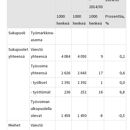
2014/03
1000
1000
1000
Prosenttia,
henkeä
henkeä
henkeä
%
Sukupuoli
Työmarkkina-
asema
Sukupuolet
Väestö
yhteensä
yhteensä
4 084
4 093
9
0,2
Työvoima
yhteensä
2 626
2 643
17
0,6
- työlliset
2 391
2 392
1
0,0
- työttömät
236
252
16
6,8
Työvoiman
ulkopuolella
olevat
1 458
1 450
-8
-0,5
Miehet
Väestö