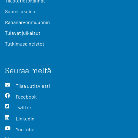
Tilastotietokannat
Suomi lukuina
Rahanarvonmuunnin
Tulevat julkaisut
Tutkimusaineistot
Seuraa meitä
Tilaa uutisviesti
Facebook
Twitter
LinkedIn
YouTube