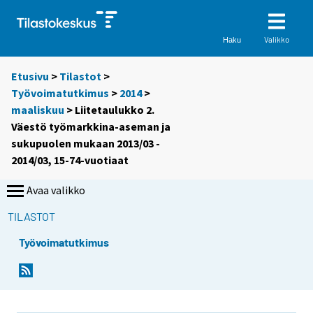
Valikko
Haku
Etusivu
>
Tilastot
>
Työvoimatutkimus
>
2014
>
maaliskuu
> Liitetaulukko 2.
Väestö työmarkkina-aseman ja
sukupuolen mukaan 2013/03 -
2014/03, 15-74-vuotiaat
Avaa valikko
TILASTOT
Työvoimatutkimus