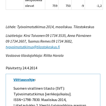
olevat
759
750
-9
-1,2
Lähde: Työvoimatutkimus 2014, maaliskuu. Tilastokeskus
Lisätietoja: Kirsi Toivonen 09 1734 3535, Anna Pärnänen
09 1734 2607, Tuomas Remes 09 1734 3682,
tyovoimatutkimus@tilastokeskus.fi
Vastaava tilastojohtaja: Riitta Harala
Päivitetty 24.4.2014
Viittausohje
:
Suomen virallinen tilasto (SVT):
Työvoimatutkimus [verkkojulkaisu].
ISSN=1798-7830.
Maaliskuu
2014,
Liitetaulukko 2. Väestö työmarkkina-aseman